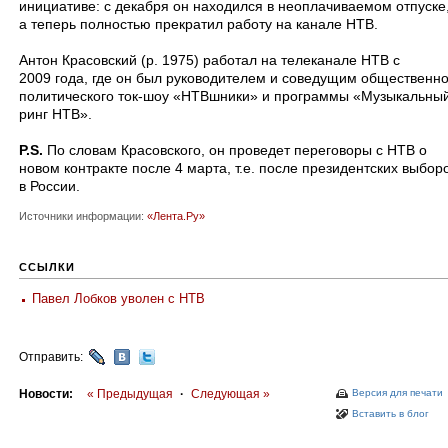
инициативе: с декабря он находился в неоплачиваемом отпуске
а теперь полностью прекратил работу на канале НТВ.
Антон Красовский (р. 1975) работал на телеканале НТВ с
2009 года, где он был руководителем и соведущим общественно
политического ток-шоу «НТВшники» и программы «Музыкальны
ринг НТВ».
P.S.
По словам Красовского, он проведет переговоры с НТВ о
новом контракте после 4 марта, т.е. после президентских выбор
в России.
Источники информации:
«Лента.Ру»
ССЫЛКИ
Павел Лобков уволен с НТВ
Отправить:
Новости:
« Предыдущая
·
Следующая »
Версия для печати
Вставить в блог