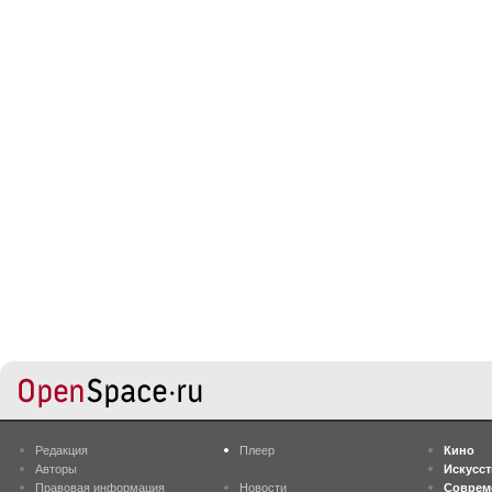
Редакция
Плеер
Кино
Авторы
Искусс
Правовая информация
Новости
Соврем