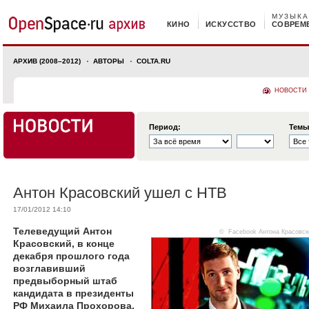
МУЗЫКА
КИНО
ИСКУССТВО
СОВРЕМ
АРХИВ (2008–2012)
АВТОРЫ
COLTA.RU
НОВОСТИ
Период:
Темы
Антон Красовский ушел с НТВ
17/01/2012 14:10
Телеведущий Антон
©
Facebook Антона Красовск
Красовский, в конце
декабря прошлого года
возглавивший
предвыборный штаб
кандидата в президенты
РФ Михаила Прохорова,