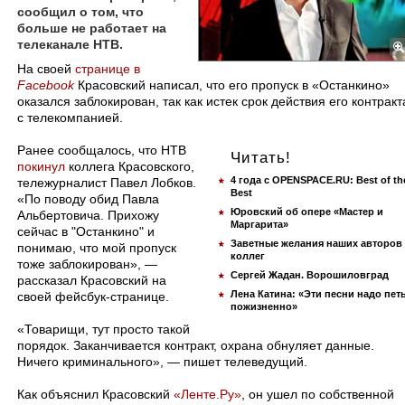
сообщил о том, что
больше не работает на
телеканале НТВ.
​На своей
странице в
Facebook
Красовский написал, что его пропуск в «Останкино»
оказался заблокирован, так как истек срок действия его контракт
с телекомпанией.
Ранее сообщалось, что НТВ
Читать!
покинул
коллега Красовского,
4 года с OPENSPACE.RU: Best of th
тележурналист Павел Лобков.
Best
«По поводу обид Павла
Юровский об опере «Мастер и
Альбертовича. Прихожу
Маргарита»
сейчас в "Останкино" и
Заветные желания наших авторов
понимаю, что мой пропуск
коллег
тоже заблокирован», —
Сергей Жадан. Ворошиловград
рассказал Красовский на
Лена Катина: «Эти песни надо пет
своей фейсбук-странице.
пожизненно»
«Товарищи, тут просто такой
порядок. Заканчивается контракт, охрана обнуляет данные.
Ничего криминального», — пишет телеведущий.
Как объяснил Красовский
«Ленте.Ру»
, он ушел по собственной