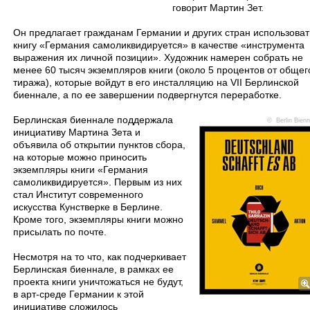
говорит Мартин Зет.
Он предлагает гражданам Германии и других стран использоват
книгу «Германия самоликвидируется» в качестве «инструмента
выражения их личной позиции». Художник намерен собрать не
менее 60 тысяч экземпляров книги (около 5 процентов от общег
тиража), которые войдут в его инсталляцию на VII Берлинской
биеннале, а по ее завершении подвергнутся переработке.
Берлинская биеннале поддержала
© Berlin Bienn
инициативу Мартина Зета и
объявила об открытии пунктов сбора,
на которые можно приносить
экземпляры книги «Германия
самоликвидируется». Первым из них
стал Институт современного
искусства Кунстверке в Берлине.
Кроме того, экземпляры книги можно
присылать по почте.
Несмотря на то что, как подчеркивает
Берлинская биеннале, в рамках ее
проекта книги уничтожаться не будут,
в арт-среде Германии к этой
инициативе сложилось