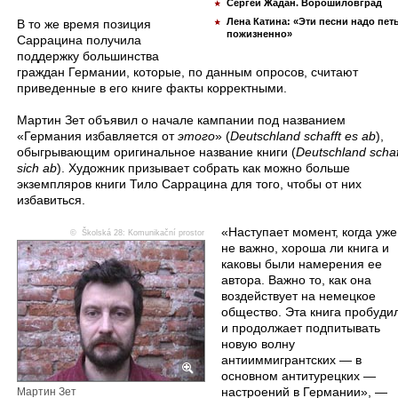
Сергей Жадан. Ворошиловград
Лена Катина: «Эти песни надо пет
В то же время позиция
пожизненно»
Саррацина получила
поддержку большинства
граждан Германии, которые, по данным опросов, считают
приведенные в его книге факты корректными.
Мартин Зет объявил о начале кампании под названием
«Германия избавляется от
этого
» (
Deutschland schafft es ab
),
обыгрывающим оригинальное название книги (
Deutschland schaf
sich ab
). Художник призывает собрать как можно больше
экземпляров книги Тило Саррацина для того, чтобы от них
избавиться.
«Наступает момент, когда уже
©
Školská 28: Komunikační prostor
не важно, хороша ли книга и
каковы были намерения ее
автора. Важно то, как она
воздействует на немецкое
общество. Эта книга пробуди
и продолжает подпитывать
новую волну
антииммигрантских — в
основном антитурецких —
настроений в Германии», —
Мартин Зет