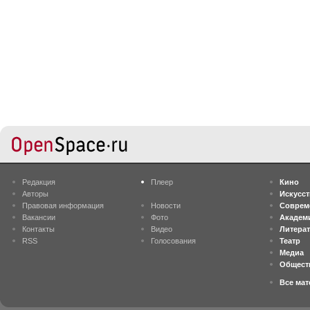
Редакция
Плеер
Кино
Авторы
Искусс
Правовая информация
Новости
Соврем
Вакансии
Фото
Академ
Контакты
Видео
Литера
RSS
Голосования
Театр
Медиа
Общест
Все ма