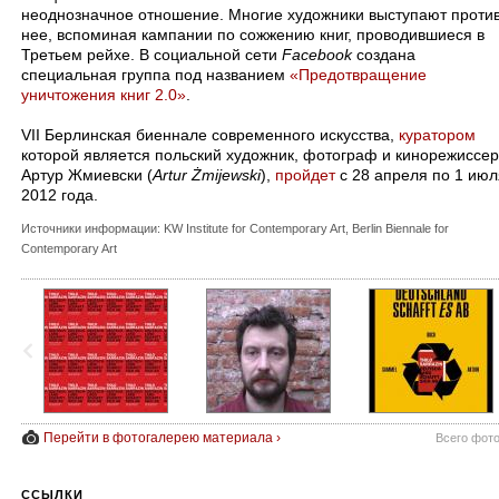
неоднозначное отношение. Многие художники выступают проти
нее, вспоминая кампании по сожжению книг, проводившиеся в
Третьем рейхе. В социальной сети
Facebook
создана
специальная группа под названием
«Предотвращение
уничтожения книг 2.0»
.
VII Берлинская биеннале современного искусства,
куратором
которой является польский художник, фотограф и кинорежиссер
Артур Жмиевски (
Artur Żmijewski
),
пройдет
с 28 апреля по 1 июл
2012 года.
Источники информации: KW Institute for Contemporary Art, Berlin Biennale for
Contemporary Art
Перейти в фотогалерею материала ›
Всего фот
ССЫЛКИ