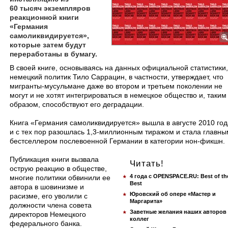
60 тысяч экземпляров
реакционной книги
«Германия
самоликвидируется»,
которые затем будут
переработаны в бумагу.
​В своей книге, основываясь на данных официальной статистики,
немецкий политик Тило Саррацин, в частности, утверждает, что
мигранты-мусульмане даже во втором и третьем поколении не
могут и не хотят интегрироваться в немецкое общество и, таким
образом, способствуют его деградации.
Книга «Германия самоликвидируется» вышла в августе 2010 год
и с тех пор разошлась 1,3-миллионным тиражом и стала главны
бестселлером послевоенной Германии в категории нон-фикшн.
Публикация книги вызвала
Читать!
острую реакцию в обществе,
4 года с OPENSPACE.RU: Best of th
многие политики обвинили ее
Best
автора в шовинизме и
Юровский об опере «Мастер и
расизме, его уволили с
Маргарита»
должности члена совета
Заветные желания наших авторов
директоров Немецкого
коллег
федерального банка.