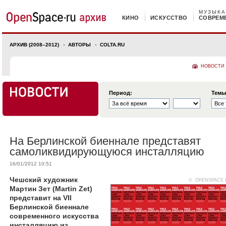
МУЗЫКА
КИНО
ИСКУССТВО
СОВРЕМ
АРХИВ (2008–2012)
АВТОРЫ
COLTA.RU
НОВОСТИ
Период:
Темы
На Берлинской биеннале представят
самоликвидирующуюся инсталляцию
16/01/2012 10:51
Чешский художник
© OPENSPACE.
Мартин Зет (Martin Zet)
представит на VII
Берлинской биеннале
современного искусства
инсталляцию из