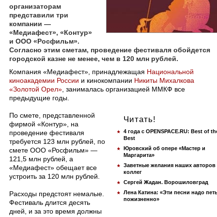
организаторам
представили три
компании —
«Медиафест», «Контур»
и ООО «Росфильм».
Согласно этим сметам, проведение фестиваля обойдется
городской казне не менее, чем в 120 млн рублей.
Компания «Медиафест», принадлежащая
Национальной
киноакадемии России
и кинокомпании
Никиты Михалкова
«Золотой Орел»
, занималась организацией ММКФ все
предыдущие годы.
По смете, представленной
Читать!
фирмой «Контур», на
4 года с OPENSPACE.RU: Best of th
проведение фестиваля
Best
требуется 123 млн рублей, по
Юровский об опере «Мастер и
смете ООО «Росфильм» —
Маргарита»
121,5 млн рублей, а
Заветные желания наших авторов
«Медиафест» обещает все
коллег
устроить за 120 млн рублей.
Сергей Жадан. Ворошиловград
Лена Катина: «Эти песни надо пет
Расходы предстоят немалые.
пожизненно»
Фестиваль длится десять
дней, и за это время должны