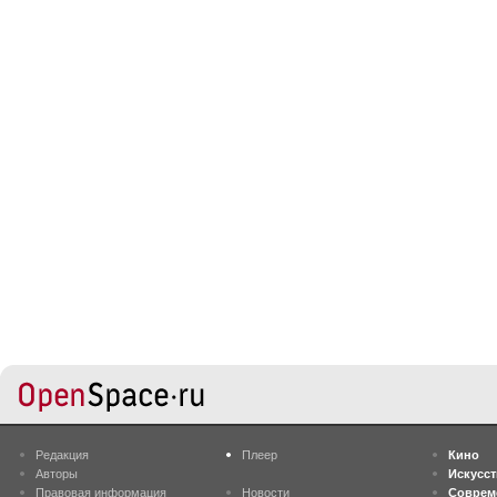
Редакция
Плеер
Кино
Авторы
Искусс
Правовая информация
Новости
Соврем