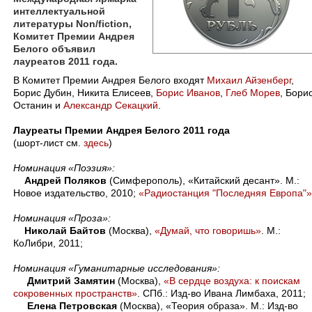
интеллектуальной
литературы Non/fiction,
Комитет Премии Андрея
Белого объявил
лауреатов 2011 года.
В Комитет Премии Андрея Белого входят
Михаил Айзенберг
,
Борис Дубин, Никита Елисеев,
Борис Иванов
,
Глеб Морев
, Бори
Останин и
Александр Секацкий
.
Лауреаты Премии Андрея Белого 2011 года
(шорт-лист см.
здесь
)
Номинация «Поэзия»:
Андрей Поляков
(Симферополь), «Китайский десант». М.:
Новое издательство, 2010;
«Радиостанция "Последняя Европа"»
Номинация «Проза»:
Николай Байтов
(Москва),
«Думай, что говоришь»
. М.:
КоЛибри, 2011;
Номинация «Гуманитарные исследования»:
Дмитрий Замятин
(Москва),
«В сердце воздуха: к поискам
сокровенных пространств»
. СПб.: Изд-во Ивана Лимбаха, 2011;
Елена Петровская
(Москва), «Теория образа». М.: Изд-во