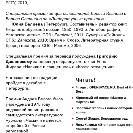
РГГУ, 2010;
Специальная премия отцов-основателей Бориса Иванова и
Бориса Останина за «Литературные проекты»:
Юлия Валиева
(Петербург). Составитель и редактор книг:
Лица петербургской поэзии. 1950–1990-е. Автобиографии,
Авторское чтение. СПб.:
Zamizdat
, 2011; Сумерки «Сайгона».
СПб.:
Zamizdat
, 2010; Время и Слово. Литературная студия
Дворца пионеров. СПб.: Реноме, 2006.
Специальная премия за перевод присуждена
Григорию
Дашевскому
за перевод с французского книг Рене
Жирара «Насилие и священное» и «Козел отпущения».
Награждение по традиции
Читать!
пройдет в декабре в
4 года с OPENSPACE.RU: Best of th
Петербурге.
Best
Юровский об опере «Мастер и
Премия Андрея Белого была
Маргарита»
учреждена в 1978 году
Заветные желания наших авторов
редакцией ленинградского
коллег
самиздатского литературного
Сергей Жадан. Ворошиловград
журнала «Часы» и является
Лена Катина: «Эти песни надо пет
старейшей в России
пожизненно»
регулярной