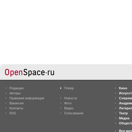
Редакция
Плеер
Кино
Авторы
Искусс
Правовая информация
Новости
Соврем
Вакансии
Фото
Академ
Контакты
Видео
Литера
RSS
Голосования
Театр
Медиа
Общест
Все ма