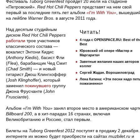
​Фестиваль
Tuborg Greenfest
пройдет 20 июля на стадионе
«Петровский».
Red Hot Chili Peppers
представят на нем свой
первый за последние пять лет альбом
«I'm With You»
, вышедши
на лейбле
Warner Bros.
в августе 2011 года.
Над десятым студийным
Читать!
диском
Red Hot Chili Peppers
4 года с OPENSPACE.RU: Best of th
работали
трое участников
Best
классического состава —
Юровский об опере «Мастер и
вокалист Энтони Кидис
Маргарита»
(
Anthony Kiedis
), басист Фли
Заветные желания наших авторов
(
Flea
), барабанщик Чед Смит
коллег
(
Chad Smith
) — и новый
Сергей Жадан. Ворошиловград
гитарист Джош Клингхоффер
Лена Катина: «Эти песни надо пет
(
Josh Klinghoffer
), который
пожизненно»
заменил
покинувшего
группу
Джона Фрусчанте (
John
Frusciante
).
Альбом
«I'm With You»
занял второе место в американском чарт
Billboard 200
, а в хит-парадах 16 странах, включая
Великобританию и Россию, стал первым.
Билеты на
Tuborg Greenfest 2012
поступят в продажу 2 декабря.
интернете их можно будет приобрести на сайтах
muzbilet.ru
и