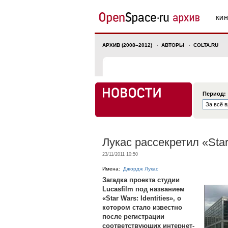
КИ
АРХИВ (2008–2012)
АВТОРЫ
COLTA.RU
Период:
Лукас рассекретил «Star 
23/11/2011 10:50
Имена:
Джордж Лукас
Загадка проекта студии
Lucasfilm под названием
«Star Wars: Identities», о
котором стало известно
после регистрации
соответствующих интернет-