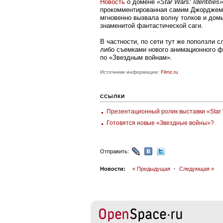
​​Новость
о домене
«Star Wars: Identities»
прокомментированная самим Джорджем
мгновенно вызвала волну толков и дом
знаменитой фантастической саги.
В частности, по сети тут же поползли с
либо съемками нового анимационного ф
по «Звездным войнам».
Источники информации:
Filmz.ru
ССЫЛКИ
Презентационный ролик выставки «Star Wa
Готовятся новые «Звездные войны»?
Отправить:
Новости:
« Предыдущая
·
Следующая »