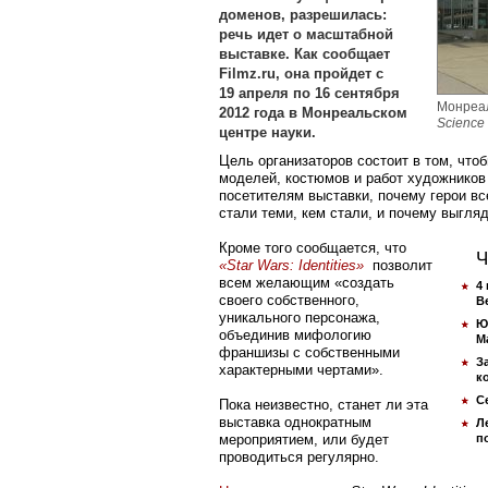
доменов, разрешилась:
речь идет о масштабной
выставке. Как сообщает
Filmz.ru, она пройдет с
19 апреля по 16 сентября
Монреал
2012 года в Монреальском
Science
центре науки.
Цель организаторов состоит в том, что
моделей, костюмов и работ художников
посетителям выставки, почему герои в
стали теми, кем стали, и почему выгляд
Кроме того сообщается, что
Ч
«Star Wars: Identities»
позволит
всем желающим «создать
4
своего собственного,
B
уникального персонажа,
Ю
объединив мифологию
М
франшизы с собственными
З
характерными чертами».
к
С
Пока неизвестно, станет ли эта
выставка однократным
Л
мероприятием, или будет
п
проводиться регулярно.