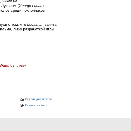
, никак не
 Лукасом (
George Lucas
),
ыслов среди поклонников
лухи о том, что
Lucasfilm
занята
ильма, либо разработкой игры
rs: Identities»
Версия для печати
Вставить в блог