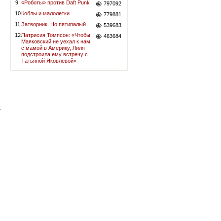
9.
«Роботы» против Daft Punk
797092
10.
Коблы и малолетки
779881
11.
Затворник. Но пятипалый
539683
12.
Патрисия Томпсон: «Чтобы
463684
Маяковский не уехал к нам
с мамой в Америку, Лиля
подстроила ему встречу с
Татьяной Яковлевой»
-