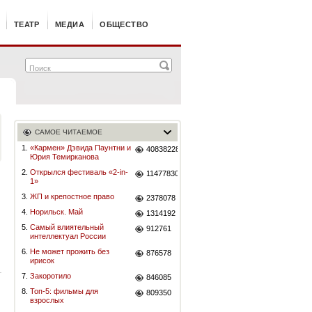
ТЕАТР
МЕДИА
ОБЩЕСТВО
САМОЕ ЧИТАЕМОЕ
1.
«Кармен» Дэвида Паунтни и
40838228
Юрия Темирканова
2.
Открылся фестиваль «2-in-
11477830
1»
3.
ЖП и крепостное право
2378078
4.
Норильск. Май
1314192
5.
Самый влиятельный
912761
интеллектуал России
6.
Не может прожить без
876578
ирисок
7.
Закоротило
846085
8.
Топ-5: фильмы для
809350
взрослых