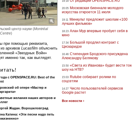
От редакции OPENSPACE.RU
19:18
Московская биеннале молодого
20:05
искусства откроется 11 июля
Минкульт предложит школам «100
19:11
лучших фильмов»
ьский центр науки (
Montréal
Алан Мур впервые пробует себя в
18:23
 Centre
)
кино
Большой продлил контракт с
бы при помощью реквизита,
17:34
Цискаридзе
 из архивов
Lucasfilm
объяснить
селенной «Звездных Войн»
Стипендия Бродского присуждена
16:46
ят именно так, как выглядят.
Александру Белякову
«Света из Иванова» будет вести ток
15:50
итать!
шоу на НТВ?
Rutube собирает ролики по
 года с OPENSPACE.RU: Best of the
15:03
соцсетям
est
ровский об опере «Мастер и
Число пользователей сервисов
14:27
аргарита»
Google растет
аветные желания наших авторов и
Все новости ›
оллег
ергей Жадан. Ворошиловград
ена Катина: «Эти песни надо петь
ожизненно»