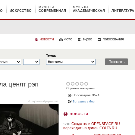
МУЗЫКА
МУЗЫКА
НО
ИСКУССТВО
СОВРЕМЕННАЯ
АКАДЕМИЧЕСКАЯ
ЛИТЕРАТУРА
НОВОСТИ
ФОТО
ВИДЕО
ГОЛОСОВАНИЯ
Темы:
ла ценят рэп
Оцените материал
Просмотров: 3574
©
myfreewallpapers.net
Вставить в блог
новости
Создатели OPENSPACE.RU
12:00
переходят на домен COLTA.RU