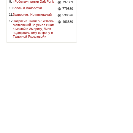
9.
«Роботы» против Daft Punk
797089
10.
Коблы и малолетки
779880
11.
Затворник. Но пятипалый
539676
12.
Патрисия Томпсон: «Чтобы
463680
Маяковский не уехал к нам
с мамой в Америку, Лиля
подстроила ему встречу с
Татьяной Яковлевой»
-