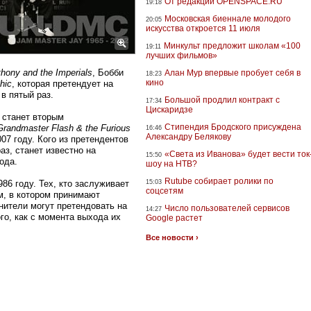
От редакции OPENSPACE.RU
19:18
Московская биеннале молодого
20:05
искусства откроется 11 июля
Минкульт предложит школам «100
19:11
лучших фильмов»
nthony and the Imperials
, Бобби
Алан Мур впервые пробует себя в
18:23
кино
hic
, которая претендует на
в пятый раз.
Большой продлил контракт с
17:34
Цискаридзе
 станет вторым
Стипендия Бродского присуждена
Grandmaster Flash & the Furious
16:46
Александру Белякову
07 году. Кого из претендентов
аз, станет известно на
«Света из Иванова» будет вести ток
15:50
ода.
шоу на НТВ?
Rutube собирает ролики по
86 году. Тех, кто заслуживает
15:03
соцсетям
м, в котором принимают
нители могут претендовать на
Число пользователей сервисов
14:27
го, как с момента выхода их
Google растет
Все новости ›