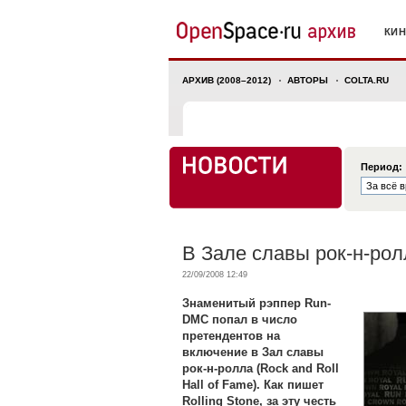
КИ
АРХИВ (2008–2012)
АВТОРЫ
COLTA.RU
Период:
В Зале славы рок-н-рол
22/09/2008 12:49
Знаменитый рэппер Run-
DMC попал в число
претендентов на
включение в Зал славы
рок-н-ролла (Rock and Roll
Hall of Fame). Как пишет
Rolling Stone, за эту честь