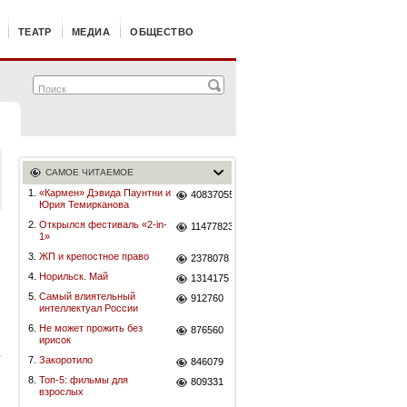
ТЕАТР
МЕДИА
ОБЩЕСТВО
САМОЕ ЧИТАЕМОЕ
1.
«Кармен» Дэвида Паунтни и
40837055
Юрия Темирканова
2.
Открылся фестиваль «2-in-
11477823
1»
3.
ЖП и крепостное право
2378078
4.
Норильск. Май
1314175
5.
Самый влиятельный
912760
интеллектуал России
6.
Не может прожить без
876560
ирисок
7.
Закоротило
846079
8.
Топ-5: фильмы для
809331
взрослых