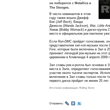
он поборется с Metallica и
The Stooges.
В число номинантов в этом
году также вошли Джефф
Бек (
Jeff Beck
), Ванда
Джексон (
Wanda Jackson
),
War
,
Little A
Уомак (
Bobby Womack
) и диско-группа
C
место в официальном рок-пантеоне уже 
Если
Run-DMC
пройдет голосование, он
представителем хип-хоп-музыки после
Five
, которые были включены в Зал в 20
признают легендой рок-музыки на этот р
церемонии в Кливленде 4 апреля 2009 г
Зал славы рок-н-ролла был основан в 19
места в Зале, определяют голосование
участие около тысячи экспертов. Испол
включение в Зал славы только после то
первого диска пройдет не менее 25 лет.
Источники информации: Rolling Stone
Отправить: