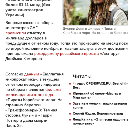
более $1,11 млрд (без
учета кинотеатров
Украины).
Впервые кассовые сборы
кинотеатров СНГ
Джонни Депп в фильме «Пираты
превысили
отметку в
Карибского моря: На странных берегах
миллиард долларов в
предыдущем отчетном году. Тогда это произошло на месяц позж
во второй половине ноября, и главная заслуга в этом достижени
принадлежала
рекордсмену российского проката
«Аватару»
Джеймса Кэмерона.
Согласно
данным
«Бюллетеня
Читать!
кинопрокатчика», в текущем
4 года с OPENSPACE.RU: Best of th
отчетном периоде лидерами
Best
по сборам являются
фильмы-
Юровский об опере «Мастер и
миллиардники этого года
—
Маргарита»
«Пираты Карибского моря: На
Заветные желания наших авторов
странных берегах»,
коллег
«Трансформеры-3: Темная
Сергей Жадан. Ворошиловград
сторона Луны» и «Гарри
Лена Катина: «Эти песни надо пет
Поттер и дары смерти:
пожизненно»
Часть 2».