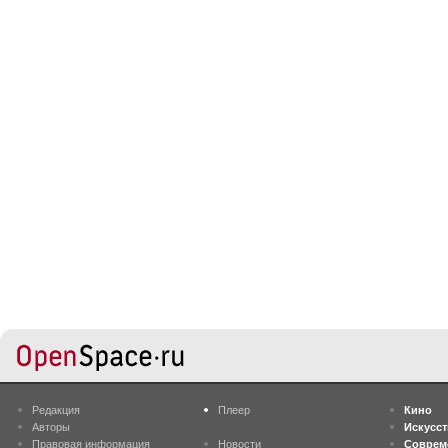
Редакция
Плеер
Кино
Авторы
Искусс
Правовая информация
Новости
Соврем