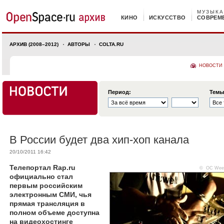
МУЗЫКА
КИНО
ИСКУССТВО
СОВРЕМ
АРХИВ (2008–2012)
АВТОРЫ
COLTA.RU
НОВОСТИ
Период:
Темы
В России будет два хип-хоп канала
20/10/2011 16:42
Телепортал Rap.ru
©
OC Wee
официально стал
первым российским
электронным СМИ, чья
прямая трансляция в
полном объеме доступна
на видеохостинге