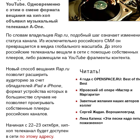
YouTube. Одновременно
с этим о смене формата
вещания на хип-хоп
объявил музыкальный
телеканал A-One.
​По словам владельцев
Rap.ru
, подобный шаг означает изменен
статуса канала. Из исключительно российского СМИ он
превращается в медиа глобального масштаба. До этого
российские телеканалы вещали в сети с помощью собственных
плееров, либо размещали на
YouTube
фрагменты контента.
Новый способ вещания
Rap.ru
Читать!
позволит расширить
4 года с OPENSPACE.RU: Best of th
аудиторию за счет
Best
обладателей
iPad
и
iPhone
,
Юровский об опере «Мастер и
формат устройства которых в
Маргарита»
большинстве случаев не
Заветные желания наших авторов
позволяет проигрывать
коллег
собственные плееры
Сергей Жадан. Ворошиловград
российских каналов.
Лена Катина: «Эти песни надо пет
пожизненно»
Начиная с 22–23 октября, хип-
хоп телеканал будет доступен
в сети
по этому адресу
.