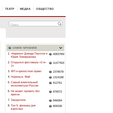
ТЕАТР
МЕДИА
ОБЩЕСТВО
САМОЕ ЧИТАЕМОЕ
1.
«Кармен» Дэвида Паунтни и
40837856
Юрия Темирканова
2.
Открылся фестиваль «2-in-
11477828
1»
3.
ЖП и крепостное право
2378078
4.
Норильск. Май
1314188
5.
Самый влиятельный
912761
интеллектуал России
6.
Не может прожить без
876572
ирисок
7.
Закоротило
846084
8.
Топ-5: фильмы для
809336
взрослых