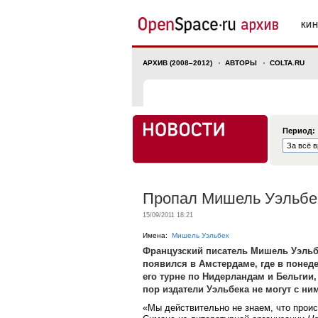
КИ
АРХИВ (2008–2012)
АВТОРЫ
COLTA.RU
Период:
Пропал Мишель Уэльбе
15/09/2011 18:21
Имена:
Мишель Уэльбек
Французский писатель Мишель Уэльбек
появился в Амстердаме, где в понед
его турне по Нидерландам и Бельгии,
пор издатели Уэльбека не могут с ни
​«Мы действительно не знаем, что прои