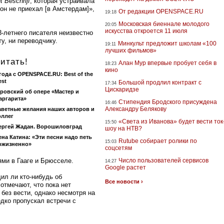
t Beschrijf
, которая устраивала
 он не приехал [в Амстердам]»,
От редакции OPENSPACE.RU
19:18
Московская биеннале молодого
20:05
искусства откроется 11 июля
-летнего писателя неизвестно
у, ни переводчику.
Минкульт предложит школам «100
19:11
лучших фильмов»
итать!
Алан Мур впервые пробует себя в
18:23
кино
 года с OPENSPACE.RU: Best of the
est
Большой продлил контракт с
17:34
Цискаридзе
ровский об опере «Мастер и
аргарита»
Стипендия Бродского присуждена
16:46
Александру Белякову
аветные желания наших авторов и
оллег
«Света из Иванова» будет вести ток
15:50
ергей Жадан. Ворошиловград
шоу на НТВ?
ена Катина: «Эти песни надо петь
Rutube собирает ролики по
15:03
ожизненно»
соцсетям
ями в Гааге и Брюсселе.
Число пользователей сервисов
14:27
Google растет
ил ли кто-нибудь об
Все новости ›
отмечают, что пока нет
без вести, однако несмотря на
едко пропускал встречи с