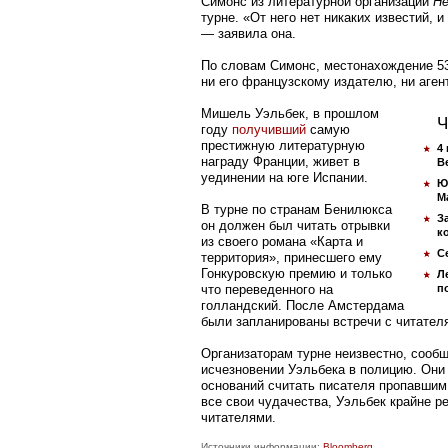
Симонс из литературной организации
He
турне. «От него нет никаких известий, и
— заявила она.
По словам Симонс, местонахождение 53
ни его французскому издателю, ни агент
Мишель Уэльбек, в прошлом
Ч
году
получивший
самую
престижную литературную
4
награду Франции, живет в
B
уединении на юге Испании.
Ю
М
В турне по странам Бенилюкса
З
он должен был читать отрывки
к
из своего романа «Карта и
С
территория», принесшего ему
Гонкуровскую премию и только
Л
что переведенного на
п
голландский. После Амстердама
были запланированы встречи с читател
Организаторам турне неизвестно, сообщ
исчезновении Уэльбека в полицию. Они 
оснований считать писателя пропавшим 
все свои чудачества, Уэльбек крайне р
читателями.
Источники информации:
Bloomberg