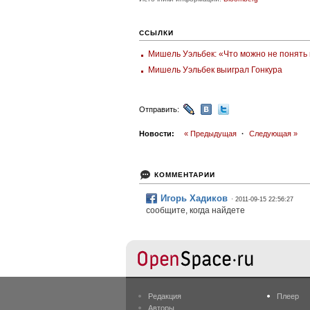
ССЫЛКИ
Мишель Уэльбек: «Что можно не понять
Мишель Уэльбек выиграл Гонкура
Отправить:
Новости:
« Предыдущая
·
Следующая »
КОММЕНТАРИИ
Игорь Хадиков
· 2011-09-15 22:56:27
сообщите, когда найдете
Редакция
Плеер
Авторы