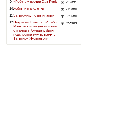
9.
«Роботы» против Daft Punk
797091
10.
Коблы и малолетки
779880
11.
Затворник. Но пятипалый
539680
12.
Патрисия Томпсон: «Чтобы
463684
Маяковский не уехал к нам
с мамой в Америку, Лиля
подстроила ему встречу с
Татьяной Яковлевой»
-