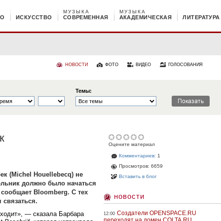
МУЗЫКА
МУЗЫКА
НО
ИСКУССТВО
СОВРЕМЕННАЯ
АКАДЕМИЧЕСКАЯ
ЛИТЕРАТУРА
НОВОСТИ
ФОТО
ВИДЕО
ГОЛОСОВАНИЯ
Темы:
к
Оцените материал
Комментариев:
1
Просмотров: 6659
 (Michel Houellebecq) не
Вставить в блог
ельник должно было начаться
 сообщает Bloomberg. С тех
новости
м связаться.
Создатели OPENSPACE.RU
сходит», — сказала Барбара
12:00
переходят на домен COLTA.RU