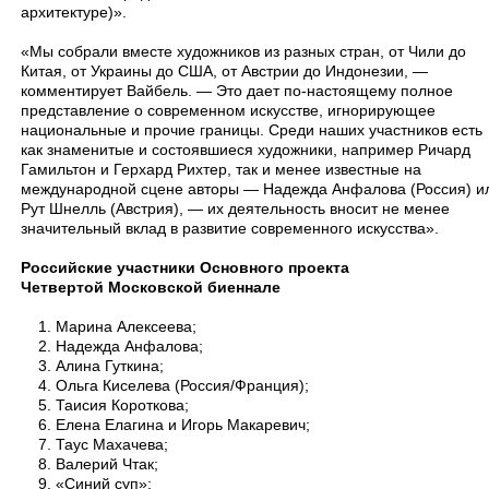
архитектуре)».
«Мы собрали вместе художников из разных стран, от Чили до
Китая, от Украины до США, от Австрии до Индонезии, —
комментирует Вайбель. — Это дает по-настоящему полное
представление о современном искусстве, игнорирующее
национальные и прочие границы. Среди наших участников есть
как знаменитые и состоявшиеся художники, например Ричард
Гамильтон и Герхард Рихтер, так и менее известные на
международной сцене авторы — Надежда Анфалова (Россия) и
Рут Шнелль (Австрия), — их деятельность вносит не менее
значительный вклад в развитие современного искусства».
Российские участники Основного проекта
Четвертой Московской биеннале
1. Марина Алексеева;
2. Надежда Анфалова;
3. Алина Гуткина;
4. Ольга Киселева (Россия/Франция);
5. Таисия Короткова;
6. Елена Елагина и Игорь Макаревич;
7. Таус Махачева;
8. Валерий Чтак;
9. «Синий суп»;