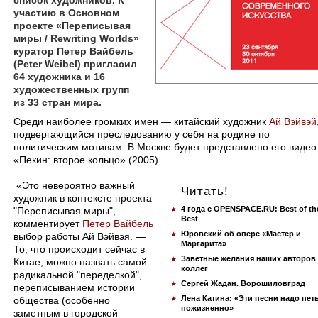
список художников. К
участию в Основном
проекте «Переписывая
миры / Rewriting Worlds»
куратор Петер Вайбель
(Peter Weibel) пригласил
64 художника и 16
художественных групп
из 33 стран мира.
Среди наиболее громких имен — китайский художник
Ай Вэйвэй
подвергающийся преследованию у себя на родине по
политическим мотивам. В Москве будет представлено его видео
«Пекин: второе кольцо» (2005).
«Это невероятно важный
Читать!
художник в контексте проекта
4 года с OPENSPACE.RU: Best of th
"Переписывая миры", —
Best
комментирует
Петер Вайбель
Юровский об опере «Мастер и
выбор работы Ай Вэйвэя. —
Маргарита»
То, что происходит сейчас в
Заветные желания наших авторов
Китае, можно назвать самой
коллег
радикальной "переделкой",
Сергей Жадан. Ворошиловград
переписыванием истории
Лена Катина: «Эти песни надо пет
общества (особенно
пожизненно»
заметным в городской