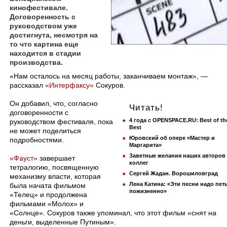
кинофестивале.
Договоренность с
руководством уже
достигнута, несмотря на
то что картина еще
находится в стадии
производства.
​«Нам осталось на месяц работы, заканчиваем монтаж», —
рассказал
«Интерфаксу»
Сокуров.
Он добавил, что, согласно
Читать!
договоренности с
4 года с OPENSPACE.RU: Best of th
руководством фестиваля, пока
Best
не может поделиться
Юровский об опере «Мастер и
подробностями.
Маргарита»
Заветные желания наших авторов
«Фауст»
завершает
коллег
тетралогию, посвященную
Сергей Жадан. Ворошиловград
механизму власти, которая
Лена Катина: «Эти песни надо пет
была начата фильмом
пожизненно»
«Телец» и продолжена
фильмами «Молох» и
«Солнце». Сокуров также упоминал, что этот фильм «снят на
деньги, выделенные Путиным».