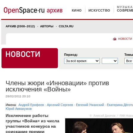
МУЗЫКА
КИНО
ИСКУССТВО
СОВРЕМ
АРХИВ (2008–2012)
АВТОРЫ
COLTA.RU
НОВОСТИ
Период:
Темы
Члены жюри «Инновации» против
исключения «Войны»
28/02/2011 20:10
Имена:
Андрей Ерофеев
·
Арсений Сергеев
·
Евгений Уманский
·
Екатерина Дёгот
Юрий Аввакумов
Исключение работы
© Алексей Даничев ⁄ РИА Ново
группы «Война» из числа
участников конкурса на
соискание премии