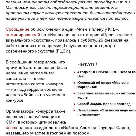
разным номинантам соблюдалась разная процедура и т.п.).
Мы просим вас срочно пересмотреть это решение, в
противном случае конкурс перестанет быть справедливым, 
наше участие в нем как членов жюри ставится под вопрос.
Сообщение
об исключении акции «Член в плену у КГБ»,
номинированной
на «Инновацию» в категории «Произведение
визуального искусства», появилось в субботу, 26 февраля на
сайте организатора премии, Государственного центра
современного искусства (ГЦСИ).
В сообщении говорилось, что
Читать!
причиной этого решения было
4 года с OPENSPACE.RU: Best of th
нарушение регламента:
Best
заявители — члены
Юровский об опере «Мастер и
экспертного совета конкурса
Маргарита»
— не подтвердили согласие
Заветные желания наших авторов
членов «Войны» на участие в
коллег
конкурсе.
Сергей Жадан. Ворошиловград
Лена Катина: «Эти песни надо пет
Организаторы конкурса также
пожизненно»
сослались на публикации в
СМИ, в которых цитировались
слова
одного из идеологов «Войны» Алексея Плуцера-Сарно,
назвавшего участие в госпремии позором.