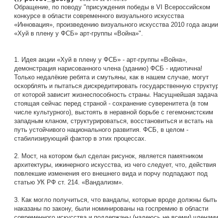
Обращение, по поводу "присуждения победы в VI Всероссийском
конкурсе в области современного визуального искусства
«Инновация», произведению визуального искусства 2010 года акции
«Хуй в плену у ФСБ» арт-группы «Война»".
1. Идея акции «Хуй в плену у ФСБ» - арт-группы «Война»,
демонстрация нарисованного члена (зданию) ФСБ - идиотична!
Только недалёкие ребята и смутьяны, как в нашем случае, могут
оскорблять и пытаться дискредитировать государственную структу
от которой зависит жизнеспособность страны. Насущнейшая задача
стоящая сейчас перед страной - сохранение суверенитета (в том
числе культурного), выстоять в неравной борьбе с гегемонистским
западным кланом, структурироваться, восстановиться и встать на
путь устойчивого национального развития. ФСБ, в целом -
стабилизирующий фактор в этих процессах.
2. Мост, на котором был сделан рисунок, является памятником
архитектуры, ижинерного искусства, из чего следует, что, действия
повлекшие изменения его внешнего вида и порчу подпадают под
статью УК РФ ст. 214. «Вандализм».
3. Как могло получиться, что вандалы, которые вроде должны быть
наказаны по закону, были номинированы на госпремию в области
современного искусства и поддержаны (надеюсь не всеми) членам