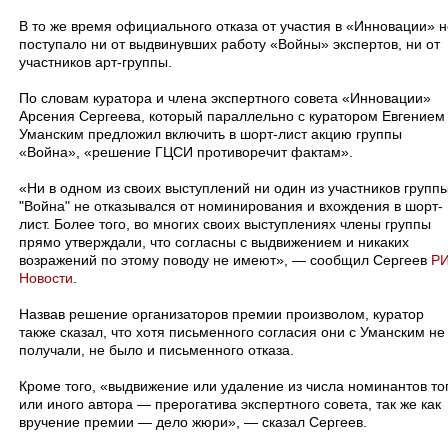
В то же время официального отказа от участия в «Инновации» н
поступало ни от выдвинувших работу «Войны» экспертов, ни от
участников арт-группы.
По словам куратора и члена экспертного совета «Инновации»
Арсения Сергеева, который параллельно с куратором Евгением
Уманским предложил включить в шорт-лист акцию группы
«Война», «решение ГЦСИ противоречит фактам».
«Ни в одном из своих выступлений ни один из участников групп
"Война" не отказывался от номинирования и вхождения в шорт-
лист. Более того, во многих своих выступлениях члены группы
прямо утверждали, что согласны с выдвижением и никаких
возражений по этому поводу не имеют», — сообщил Сергеев
Р
Новости
.
Назвав решение организаторов премии произволом, куратор
также сказал, что хотя письменного согласия они с Уманским не
получали, не было и письменного отказа.
Кроме того, «выдвижение или удаление из числа номинантов то
или иного автора — прерогатива экспертного совета, так же как
вручение премии — дело жюри», — сказал Сергеев.