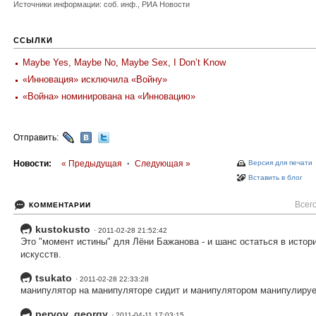
Источники информации: соб. инф., РИА Новости
ССЫЛКИ
Maybe Yes, Maybe No, Maybe Sex, I Don’t Know
«Инновация» исключила «Войну»
«Война» номинирована на «Инновацию»
Отправить:
Новости:
« Предыдущая
·
Следующая »
Версия для печати
Вставить в блог
Всего
КОММЕНТАРИИ
kustokusto
· 2011-02-28 21:52:42
Это "момент истины" для Лёни Бажанова - и шанс остаться в истор
искусств.
tsukato
· 2011-02-28 22:33:28
манипулятор на манипуляторе сидит и манипулятором манипулируе
pervov_georgy
· 2011-04-11 17:03:15