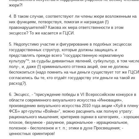
жюри?!
4. В таком случае, соответствуют ли члены жюри возложенным на
них функциям, потворствуя, помогая и награждая (!)
правонарушителей? Какова их мера ответственности в этом
эксцессе? То же касается и ГЦСИ.
5. Недопустимо участие и фигурирование в подобных эксцессах
государственных структур, которые должны защищать и
представлять прежде всего "государственную нормативную
культуру"*; за судьбы дивиантных явлений, субкультур, в том числ
полу-, и, даже (!) криминального оттенка акций, они не должны
беспокоиться (надо помнить на чьи деньги существует тот же ГЦСИ
согласились бы те, кто отдаёт государству эти деньги на такой их
расход?).
6. Эксцесс, - "присуждение победы в VI Всероссийском конкурсе в
области современного визуального искусства «Инновация»,
произведению визуального искусства 2010 года акции «Хуй в плену
ФСБ» арт-группы «Война»", можно расценить как полную утрату:
рационального мышления; критериев оценки в категориях, - хорошее
плохое, безумное - разумное, рациональное - иррациональное,
полезное - бесполезное и т. п.; этики в духе Просвещения; -
ценностных ориентиров!