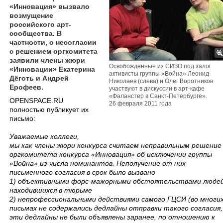
«Инновация» вызвало
возмущение
российского арт-
сообщества. В
частности, о несогласии
с решением оргкомитета
заявили члены жюри
Освобожденные из СИЗО под залог
«Инновации» Екатерина
активисты группы «Война» Леонид
Дёготь и Андрей
Николаев (слева) и Олег Воротников
Ерофеев.
участвуют в дискуссии в арт-кафе
«Фаланстер в Санкт-Петербурге».
​OPENSPACE.RU
26 февраля 2011 года
полностью публикует их
письмо:
Уважаемые коллеги,
мы как члены жюри конкурса считаем неправильным решение
оргкомитета конкурса «Инновация» об исключении группы
«Война» из числа номинантов. Неполучение от них
письменного согласия в срок было вызвано
1) объективными форс-мажорными обстоятельствами людей
находившихся в тюрьме
2) непрофессиональными действиями самого ГЦСИ (во многи
письмах не содержались дедлайны отправки такого согласия,
эти дедлайны не были объявлены заранее, по отношению к