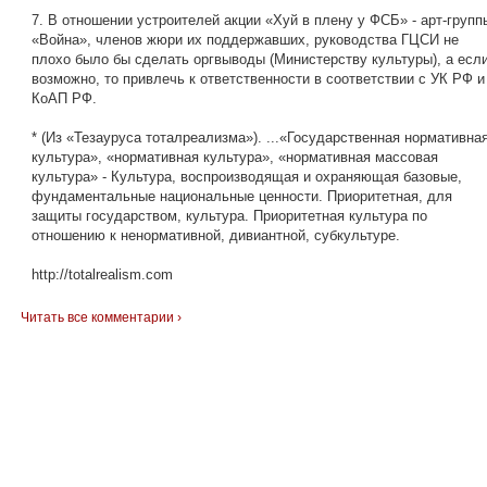
7. В отношении устроителей акции «Хуй в плену у ФСБ» - арт-групп
«Война», членов жюри их поддержавших, руководства ГЦСИ не
плохо было бы сделать оргвыводы (Министерству культуры), а есл
возможно, то привлечь к ответственности в соответствии с УК РФ и
КоАП РФ.
* (Из «Тезауруса тоталреализма»). ...«Государственная нормативна
культура», «нормативная культура», «нормативная массовая
культура» - Культура, воспроизводящая и охраняющая базовые,
фундаментальные национальные ценности. Приоритетная, для
защиты государством, культура. Приоритетная культура по
отношению к ненормативной, дивиантной, субкультуре.
http://totalrealism.com
Читать все комментарии ›