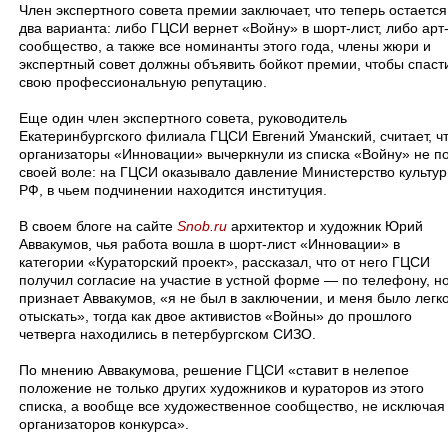
Член экспертного совета премии заключает, что теперь остается
два варианта: либо ГЦСИ вернет «Войну» в шорт-лист, либо арт
сообщество, а также все номинанты этого года, члены жюри и
экспертный совет должны объявить бойкот премии, чтобы спаст
свою профессиональную репутацию.
Еще один член экспертного совета, руководитель
Екатеринбургского филиала ГЦСИ Евгений Уманский, считает, ч
организаторы «Инновации» вычеркнули из списка «Войну» не п
своей воле: на ГЦСИ оказывало давление Министерство культу
РФ, в чьем подчинении находится институция.
В своем блоге на сайте
Snob.ru
архитектор и художник Юрий
Аввакумов, чья работа вошла в шорт-лист «Инновации» в
категории «Кураторский проект», рассказал, что от него ГЦСИ
получил согласие на участие в устной форме — по телефону, но
признает Аввакумов, «я не был в заключении, и меня было легк
отыскать», тогда как двое активистов «Войны» до прошлого
четверга находились в петербургском СИЗО.
По мнению Аввакумова, решение ГЦСИ «ставит в нелепое
положение не только других художников и кураторов из этого
списка, а вообще все художественное сообщество, не исключая
организаторов конкурса».