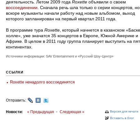
деятельность. Летом 2009 года
Roxette
объявили о своем
воссоединении
. Сначала речь шла только о серии концертов, но
вскоре музыканты начали работу над новым альбомом, выход
которого запланирован на первый квартал 2011 года.
В программе тура
Roxette
, который начнется в казанском «Баске
холле», уже значатся 35 концертов в Европе, Южной Америке и
Африке. В целом в 2011 году группа планирует выступить на пя
континентах.
Источники информации: SAV Entertainment и «Русский Шоу-Центр»
ССЫЛКИ
Roxette ненадолго воссоединятся
Отправить:
Новости:
« Предыдущая
·
Следующая »
Версия для печати
Вставить в блог