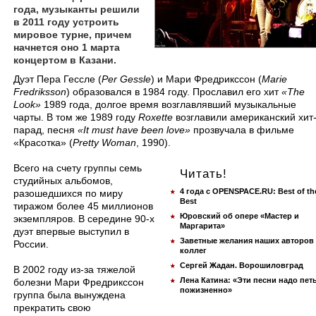
года, музыканты решили
в 2011 году устроить
мировое турне, причем
начнется оно 1 марта
концертом в Казани.
Дуэт Пера Гессле (
Per Gessle
) и Мари Фредрикссон (
Marie
Fredriksson
) образовался в 1984 году. Прославил его хит
«The
Look»
1989 года, долгое время возглавлявший музыкальные
чарты. В том же 1989 году
Roxette
возглавили американский хит
парад, песня
«It must have been love»
прозвучала в фильме
«Красотка» (
Pretty Woman
, 1990).
Всего на счету группы семь
Читать!
студийных альбомов,
4 года с OPENSPACE.RU: Best of th
разошедшихся по миру
Best
тиражом более 45 миллионов
Юровский об опере «Мастер и
экземпляров. В середине 90-х
Маргарита»
дуэт впервые выступил в
Заветные желания наших авторов
России.
коллег
Сергей Жадан. Ворошиловград
В 2002 году из-за тяжелой
Лена Катина: «Эти песни надо пет
болезни Мари Фредрикссон
пожизненно»
группа была вынуждена
прекратить свою