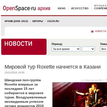
МУЗЫКА
КИНО
ИСКУССТВО
СОВРЕМ
АРХИВ (2008–2012)
АВТОРЫ
COLTA.RU
НОВОСТИ
Период:
Темы
Мировой тур Roxette начнется в Казани
13/11/2010 19:00
Шведская поп-группа
© Colin van der Bel ⁄ 
Roxette впервые за
последние 15 лет
собирается в мировое
турне. Воодушевленные
неожиданным успехом
летних концертов 2010