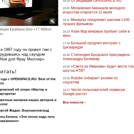
От редакции OPENSPACE.RU
19:18
Московская биеннале молодого
20:05
искусства откроется 11 июля
Минкульт предложит школам «100
19:11
лучших фильмов»
яция Брайана Ино «77 Million
Алан Мур впервые пробует себя в
18:23
s»
кино
Большой продлил контракт с
17:34
Цискаридзе
в 1997 году он провел там с
отрудившись над саундом
Стипендия Бродского присуждена
16:46
 «Нож для Фрау Мюллер».
Александру Белякову
«Света из Иванова» будет вести ток
15:50
шоу на НТВ?
итать!
Rutube собирает ролики по
15:03
 года с OPENSPACE.RU: Best of the
соцсетям
est
ровский об опере «Мастер и
Число пользователей сервисов
14:27
аргарита»
Google растет
аветные желания наших авторов и
Все новости ›
оллег
ергей Жадан. Ворошиловград
ена Катина: «Эти песни надо петь
ожизненно»