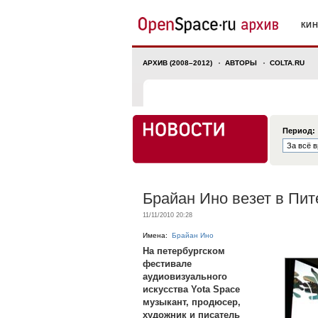
КИ
АРХИВ (2008–2012)
АВТОРЫ
COLTA.RU
Период:
Брайан Ино везет в Пи
11/11/2010 20:28
Имена:
Брайан Ино
На петербургском
фестивале
аудиовизуального
искусства Yota Space
музыкант, продюсер,
художник и писатель