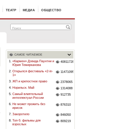
ТЕАТР
МЕДИА
ОБЩЕСТВО
САМОЕ ЧИТАЕМОЕ
1.
«Кармен» Дэвида Паунтни и
40811728
Юрия Темирканова
2.
Открылся фестиваль «2-in-
11471095
1»
3.
ЖП и крепостное право
2378065
4.
Норильск. Май
1314088
5.
Самый влиятельный
912735
интеллектуал России
6.
Не может прожить без
876310
ирисок
7.
Закоротило
846050
8.
Топ-5: фильмы для
809219
взрослых