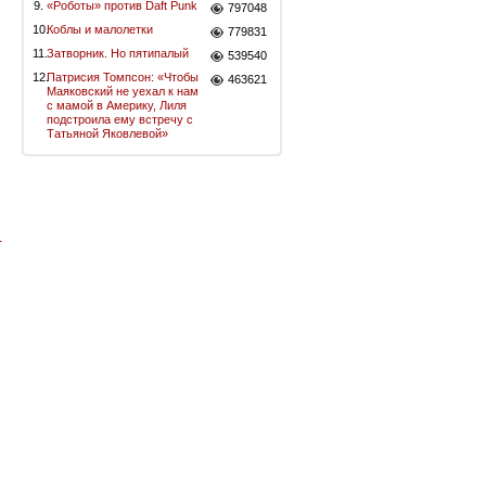
9.
«Роботы» против Daft Punk
797048
10.
Коблы и малолетки
779831
11.
Затворник. Но пятипалый
539540
12.
Патрисия Томпсон: «Чтобы
463621
Маяковский не уехал к нам
с мамой в Америку, Лиля
подстроила ему встречу с
Татьяной Яковлевой»
-