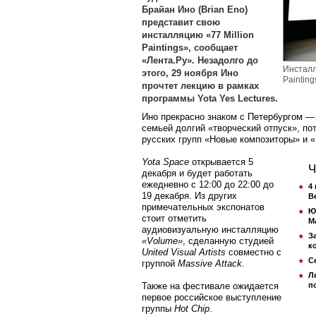
Брайан Ино (Brian Eno)
представит свою
инсталляцию «77 Million
Paintings», сообщает
«Лента.Ру». Незадолго до
Инсталл
этого, 29 ноября Ино
Painting
прочтет лекцию в рамках
программы Yota Yes Lectures.
Ино прекрасно знаком с Петербургом — 
семьей долгий «творческий отпуск», п
русских групп «Новые композиторы» и
Yota Space
открывается 5
Ч
декабря и будет работать
ежедневно с 12:00 до 22:00 до
4
19 декабря. Из других
B
примечательных экспонатов
Ю
стоит отметить
М
аудиовизуальную инсталляцию
З
«Volume»
, сделанную студией
к
United Visual Artists
совместно с
С
группой
Massive Attack
.
Л
Также на фестивале ожидается
п
первое российское выступление
группы
Hot Chip
.