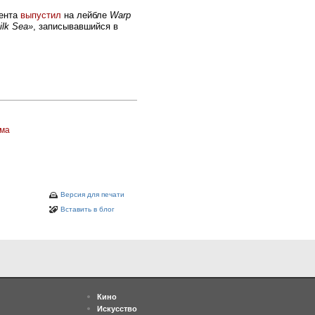
иента
выпустил
на лейбле
Warp
ilk Sea»
, записывавшийся в
ома
Версия для печати
Вставить в блог
Кино
Искусство