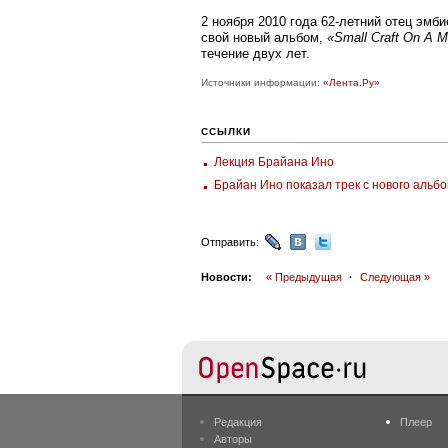
2 ноября 2010 года 62-летний отец эмб
свой новый альбом,
«Small Craft On A M
течение двух лет.
Источники информации:
«Лента.Ру»
ССЫЛКИ
Лекция Брайана Ино
Брайан Ино показал трек с нового альб
Отправить:
Новости:
« Предыдущая
·
Следующая »
Редакция
Плеер
Авторы