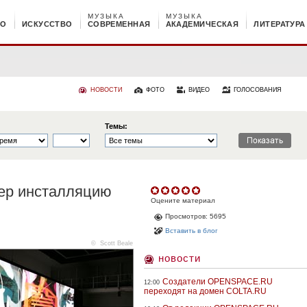
МУЗЫКА
МУЗЫКА
НО
ИСКУССТВО
СОВРЕМЕННАЯ
АКАДЕМИЧЕСКАЯ
ЛИТЕРАТУРА
НОВОСТИ
ФОТО
ВИДЕО
ГОЛОСОВАНИЯ
Темы:
тер инсталляцию
Оцените материал
Просмотров: 5695
Вставить в блог
©
Scott Beale
новости
Создатели OPENSPACE.RU
12:00
переходят на домен COLTA.RU