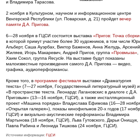
и Владимира Тарасова.
2 ноября в Культурном, научном и информационном центре
Венгерской Республики (ул. Поварская, д. 21) пройдет
вечер
памяти Д.А. Пригова
.
6—28 ноября в ГЦСИ состоится выставка
«Пригов: Точка сборки
в которой примут участие более 30 художников, в том числе Юр
Альберт, Саша Ауэрбах, Виктор Баженов, Анна Желудь, Арсений
Жиляев, Игорь Макаревич, Андрей Пригов, группа
«П
ровмыза
»
,
Хаим Сокол, группа
Recycle
. На выставке будут показаны
малоизвестные произведения самого Д.А. Пригова — видео,
графика, аудиоперформансы.
Кроме того, в
программе фестиваля
выставки «Драматургия
текста» (7—27 ноября, Государственный литературный музей) и
«В пространстве текста. Леонардс Лагановскис в диалоге с Д.А.
Приговым» (13—16 ноября, ГЦСИ), а также инсталляционный
проект «Машина порядка» Владислава Ефимова (16—28 ноябр
«Открытая галерея»), показы кинофильмов 20-х годов (17 ноябр
ГЦСИ) и визуально-акустические перформансы Владимира
Мартынова (18 ноября, ГЦСИ), Льва Гутовского, Дарьи Онищук,
Павла Рабина и Леонида Тишкова (24 ноября, ГЦСИ).
Источники информации:
ГЦСИ