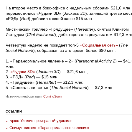
На второе место в бокс-офисе с недельным сборами $21,6 млн
переместились «Чудаки 3D» (
Jackass 3D
), занявший третье мес
«РЭД» (
Red
) добавил к своей кассе $15 млн.
Мистический триллер «Грядущее» (
Hereafter
), снятый Клинтом
Иствудом (
Clint Eastwood
), дебютировал с результатом $12,3 мл
Четвертую неделю не покидает топ-5
«Социальная сеть»
(
The
Social Network
), собравшая за это время более $90 млн.
1. «Паранормальное явление – 2» (
Paranormal Activity 2
) — $41,
млн;
2.
«Чудаки 3D»
(
Jackass 3D
) — $21,6 млн;
3. «РЭД» (
Red
) — $15 млн;
4. «Грядущее» (
Hereafter
) — $12,3 млн;
5. «Социальная сеть» (
The Social Network
) — $7,3 млн.
Источники информации:
ComingSoon
ССЫЛКИ
Брюс Уиллис проиграл «Чудакам»
Снимут сиквел «Паранормального явления»