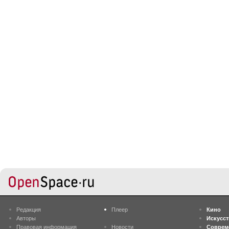
Редакция
Плеер
Кино
Авторы
Искусс
Правовая информация
Новости
Соврем