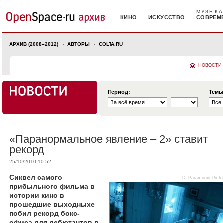
МУЗЫКА
КИНО
ИСКУССТВО
СОВРЕМ
АРХИВ (2008–2012)
АВТОРЫ
COLTA.RU
НОВОСТИ
Период:
Темы
«Паранормальное явление – 2» ставит
рекорд
25/10/2010 10:52
Сиквел самого
© Paramount Pictu
прибыльного фильма в
истории кино в
прошедшие выходныхе
побил рекорд бокс-
офиса для дебютантов в