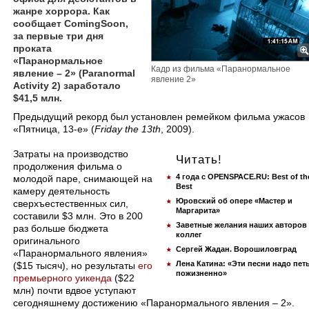
жанре хоррора. Как
сообщает ComingSoon,
за первые три дня
проката
«Паранормальное
Кадр из фильма «Паранормальное
явление – 2» (Paranormal
явление 2»
Activity 2) заработало
$41,5 млн.
Предыдущий рекорд был установлен ремейком фильма ужасов
«Пятница, 13-е» (
Friday the 13th
, 2009).
Затраты на производство
Читать!
продолжения фильма о
4 года с OPENSPACE.RU: Best of th
молодой паре, снимающей на
Best
камеру деятельность
Юровский об опере «Мастер и
сверхъестественных сил,
Маргарита»
составили $3 млн. Это в 200
Заветные желания наших авторов
раз больше бюджета
коллег
оригинального
Сергей Жадан. Ворошиловград
«Паранормального явления»
Лена Катина: «Эти песни надо пет
($15 тысяч), но результаты
его
пожизненно»
премьерного уикенда
($22
млн) почти вдвое уступают
сегодняшнему достижению «Паранормального явления – 2».