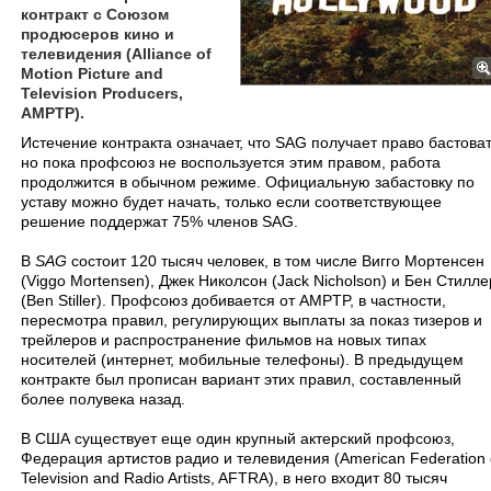
контракт с Союзом
продюсеров кино и
телевидения (Alliance of
Motion Picture and
Television Producers,
AMPTP).
Истечение контракта означает, что
SAG
получает право бастоват
но пока профсоюз не воспользуется этим правом, работа
продолжится в обычном режиме. Официальную забастовку по
уставу можно будет начать, только если соответствующее
решение поддержат 75% членов
SAG
.
В
SAG
состоит 120 тысяч человек, в том числе Вигго Мортенсен
(
Viggo Mortensen
), Джек Николсон (
Jack Nicholson)
и Бен Стилле
(
Ben Stiller
). Профсоюз добивается от
AMPTP
, в частности,
пересмотра правил, регулирующих выплаты за показ тизеров и
трейлеров и распространение фильмов на новых типах
носителей (интернет, мобильные телефоны). В предыдущем
контракте был прописан вариант этих правил, составленный
более полувека назад.
В США существует еще один крупный актерский профсоюз,
Федерация артистов радио и телевидения (
American Federation 
Television and Radio Artists, AFTRA
), в него входит 80 тысяч