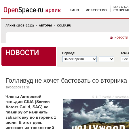
МУЗЫКА
КИНО
ИСКУССТВО
СОВРЕМ
АРХИВ (2008–2012)
АВТОРЫ
COLTA.RU
НОВОСТИ
Период:
Темы
Голливуд не хочет бастовать со вторника
30/06/2008 12:36
Члены Актерской
© S. T. Karnick ⁄
stkarnick.
гильдии США (Screen
Actors Guild, SAG) не
планируют начинать
забастовку во вторник 1
июля. В этот день
истекает их трехлетний