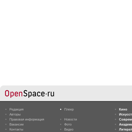
Редакция
Плеер
Кино
Авторы
Искусс
Правовая информация
Новости
Соврем
Вакансии
Фото
Академ
Контакты
Видео
Литера