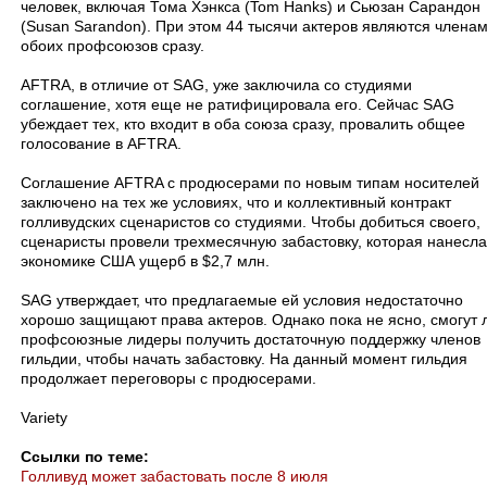
человек, включая Тома Хэнкса (
Tom Hanks
) и Сьюзан Сарандон
(
Susan Sarandon
). При этом 44 тысячи актеров являются члена
обоих профсоюзов сразу.
AFTRA
, в отличие от
SAG
, уже заключила со студиями
соглашение, хотя еще не ратифицировала его. Сейчас
SAG
убеждает тех, кто входит в оба союза сразу, провалить общее
голосование в
AFTRA
.
Соглашение
AFTRA
с продюсерами по новым типам носителей
заключено на тех же условиях, что и коллективный контракт
голливудских сценаристов со студиями. Чтобы добиться своего,
сценаристы провели трехмесячную забастовку, которая нанесла
экономике США ущерб в $2,7 млн.
SAG
утверждает, что предлагаемые ей условия недостаточно
хорошо защищают права актеров. Однако пока не ясно, смогут 
профсоюзные лидеры получить достаточную поддержку членов
гильдии, чтобы начать забастовку. На данный момент гильдия
продолжает переговоры с продюсерами.
Variety
Ссылки по теме:
Голливуд может забастовать после 8 июля