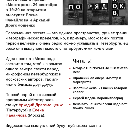
«Межгород». 24 сентября
в 19:30 на открытии
выступят Елена
Фанайлова и Аркадий
Драгомощенко.
Современная поэзия — это единое пространство, где нет грани
и географических пределов, но, к примеру, московских поэтов
первой величины очень редко можно услышать в Петербурге, е
реже они выступают вместе с петербургскими коллегами.
Идея проекта «Межгород»
Читать!
состоит в том, чтобы в рамках
4 года с OPENSPACE.RU: Best of th
одного вечера свести перед
Best
микрофоном петербургских и
Юровский об опере «Мастер и
московских авторов, так или
Маргарита»
иначе близких друг другу.
Заветные желания наших авторов
коллег
Первой парой поэтической
Сергей Жадан. Ворошиловград
программы «Межгорода»
Лена Катина: «Эти песни надо пет
станут
Аркадий Драгомощенко
пожизненно»
(Петербург) и
Елена
Фанайлова
(Москва).
Видеозаписи выступлений будут публиковаться на