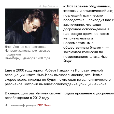
«Этот заранее обдуманный,
©
Pop Culture.us
жестокий и эгоистический акт,
повлекший трагические
последствия... приводит нас к
заключению, что ваше
досрочное освобождение в
настоящее время остается
неприемлемым и
несовместимым с
Джон Леннон дает автограф
общественным благом», —
Чепмену за несколько часов до
заключила комиссия по
покушения
помилованиям штата Нью-
Нью-Йорк, 8 декабря 1980 года
Йорк.
Еще в 2000 году юрист Роберт Гэнджи из Исправительной
ассоциации штата Нью-Йорк высказал мнение, что Чепмен,
скорее всего, никогда не будет помилован из-за политического
резонанса, который вызовет освобождение убийцы Леннона.
В следующий раз Чепмен сможет подать прошение о досрочно
освобождении в 2012 году.
Источники информации:
BBC News