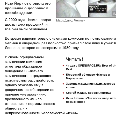
Нью-Йорк отклонила его
прошение о досрочном
освобождении.
С 2000 года Чепмен подал
Марк Дэвид Чепмен
шесть таких прошений, и
все они были отклонены.
Во время видеоинтервью с членами комиссии по помилованиям
Чепмен в очередной раз полностью признал свою вину в убийст
Леннона, которое он совершил в 1980 году.
В своем официальном
Читать!
заключении комиссия
4 года с OPENSPACE.RU: Best of th
отметила образцовое
Best
поведение 55-летнего
Юровский об опере «Мастер и
заключенного, страдающего
Маргарита»
психическим расстройством,
Заветные желания наших авторов
однако отказала ему в
коллег
досрочном освобождении по
Сергей Жадан. Ворошиловград
причине «неуважения»,
Лена Катина: «Эти песни надо пет
проявленного им «по
пожизненно»
отношению к нормам нашего
общества и к
неприкосновенности человеческой жизни».