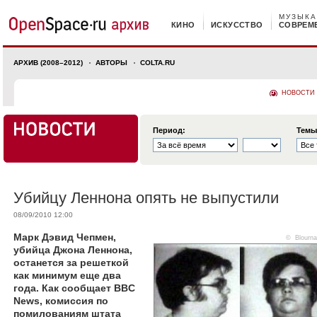
МУЗЫКА
КИНО
ИСКУССТВО
СОВРЕМ
АРХИВ (2008–2012)
АВТОРЫ
COLTA.RU
НОВОСТИ
Период:
Темы
Убийцу Леннона опять не выпустили
08/09/2010 12:00
Марк Дэвид Чепмен,
©
Blourna
убийца Джона Леннона,
останется за решеткой
как минимум еще два
года. Как сообщает BBC
News, комиссия по
помилованиям штата