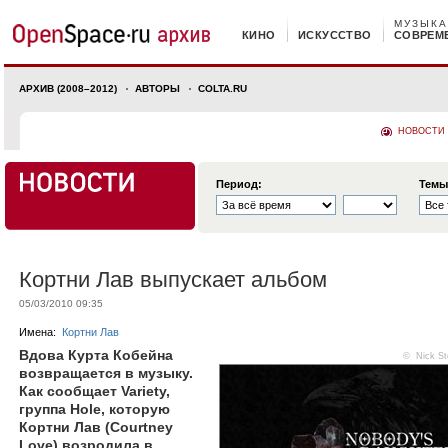
МУЗЫКА
КИНО
ИСКУССТВО
СОВРЕМ
АРХИВ (2008–2012)
АВТОРЫ
COLTA.RU
НОВОСТИ
Период:
Темы
Кортни Лав выпускает альбом
05/03/2010 09:35
Имена:
Кортни Лав
Вдова Курта Кобейна
© Nick St
возвращается в музыку.
Как сообщает Variety,
группа Hole, которую
Кортни Лав (Courtney
Love) возродила в