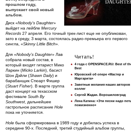
прошлом году,
выпускает свой новый
альбом.
Диск «
Nobody’s Daughter
»
выйдет на лейбле
Mercury
Records
27 апреля. Его точный трек-лист еще не опубликован,
зато в среду, 3 марта, состоялась радио-премьера его первого
сингла, «
Skinny Little Bitch
».
Для «
Nobody’s Daughter
» Лав
Читать!
собрала новый состав, в
4 года с OPENSPACE.RU: Best of th
который входят гитарист Мико
Best
Ларкин (
Micko Larkin
), басист
Юровский об опере «Мастер и
Шон Дэйли (
Shawn Daily
) и
Маргарита»
барабанщик Стюарт Фишер
Заветные желания наших авторов
(
Stuart Fisher
). В марте группа
коллег
даст концерт на техасском
Сергей Жадан. Ворошиловград
фестивале
South By
Лена Катина: «Эти песни надо пет
Southwest
, дальнейшее
пожизненно»
гастрольное расписание
Hole
пока не уточняется.
Hole
была сформирована в 1989 году и добилась успеха в
середине 90-х. Последний, третий студийный альбом группы,