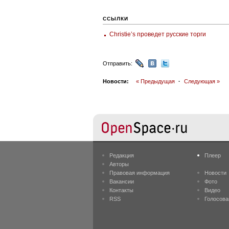
ССЫЛКИ
Christie’s проведет русские торги
Отправить:
Новости:
« Предыдущая
·
Следующая »
Редакция
Плеер
Авторы
Правовая информация
Новости
Вакансии
Фото
Контакты
Видео
RSS
Голосова