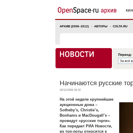
КИ
АРХИВ (2008–2012)
АВТОРЫ
COLTA.RU
Период:
Начинаются русские то
30/11/2009 09:32
На этой неделе крупнейшие
аукционные дома –
Sotheby’s, Christie’s,
Bonhams и MacDougall’s –
проведут «русские торги».
Как передает РИА Новости,
их топ-лоты относятся к