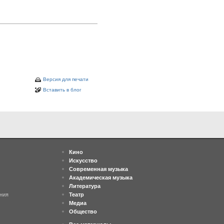
Версия для печати
Вставить в блог
Кино
Искусство
Современная музыка
Академическая музыка
Литература
ния
Театр
Медиа
Общество