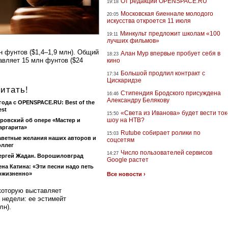
От редакции OPENSPACE.RU
19:18
Московская биеннале молодого
20:05
искусства откроется 11 июля
Минкульт предложит школам «100
19:11
лучших фильмов»
н фунтов ($1,4–1,9 млн). Общий
Алан Мур впервые пробует себя в
18:23
тавляет 15 млн фунтов ($24
кино
Большой продлил контракт с
17:34
Цискаридзе
итать!
Стипендия Бродского присуждена
16:46
Александру Белякову
 года с OPENSPACE.RU: Best of the
est
«Света из Иванова» будет вести ток
15:50
шоу на НТВ?
ровский об опере «Мастер и
аргарита»
Rutube собирает ролики по
15:03
аветные желания наших авторов и
соцсетям
оллег
Число пользователей сервисов
14:27
ергей Жадан. Ворошиловград
Google растет
ена Катина: «Эти песни надо петь
ожизненно»
Все новости ›
 которую выставляет
м недели: ее эстимейт
лн).