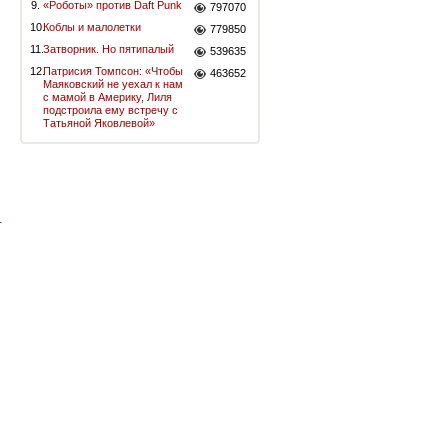
9.
«Роботы» против Daft Punk
797070
10.
Коблы и малолетки
779850
11.
Затворник. Но пятипалый
539635
12.
Патрисия Томпсон: «Чтобы
463652
Маяковский не уехал к нам
с мамой в Америку, Лиля
подстроила ему встречу с
Татьяной Яковлевой»
-