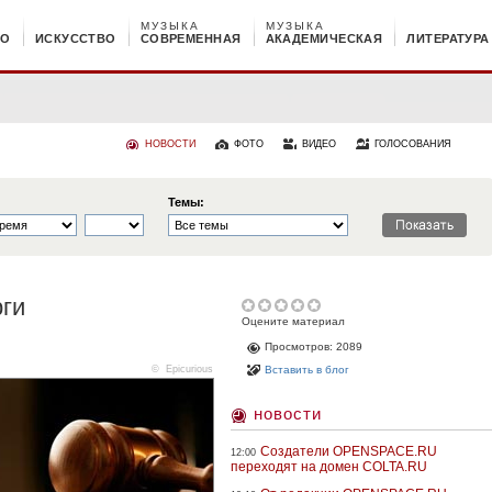
МУЗЫКА
МУЗЫКА
НО
ИСКУССТВО
СОВРЕМЕННАЯ
АКАДЕМИЧЕСКАЯ
ЛИТЕРАТУРА
НОВОСТИ
ФОТО
ВИДЕО
ГОЛОСОВАНИЯ
Темы:
рги
Оцените материал
Просмотров: 2089
©
Epicurious
Вставить в блог
новости
Создатели OPENSPACE.RU
12:00
переходят на домен COLTA.RU