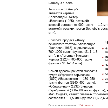
началу XX века.
Топ-лотом
Sotheby’s
является картина
Александры Экстер
«Венеция» (1925), эстимейт
которой составляет 900 тысяч — 1,2 мл
эстимейт русских торгов Sotheby’s сос
млн).
Christie’s
продаст «Ложу
Ч
пекинского театра» Александра
Яковлева (1918), оцениваемую
4
700–1000 тысяч фунтов ($1,1–1,6
B
млн), и «Легенду» Николая
Ю
Рериха (1923) (700–900 тысяч
М
фунтов / $1,1–1,4 млн).
З
к
Самой дорогой работой
Bonhams
С
будет «Утренняя зарисовка»
(1870) Айвазовского — 150–250
Л
тысяч фунтов ($240–400 тысяч).
п
«Обнаженная» (1932) Зинаиды
Серебряковой (300–500 тысяч фунтов),
MacDougall’s
, станет главным топ-лото
составляет 1–1,5 млн фунтов (1,6–2,4 м
Источники информации:
РИА Новости