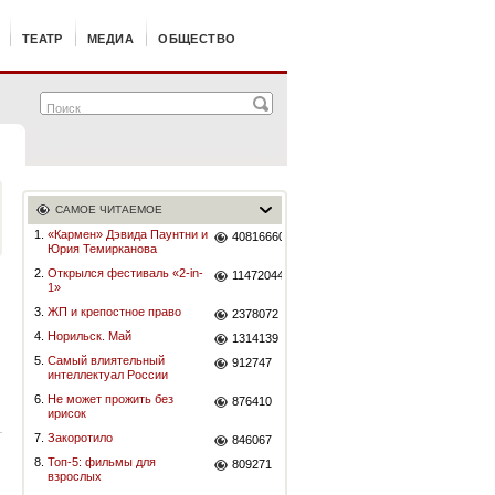
ТЕАТР
МЕДИА
ОБЩЕСТВО
САМОЕ ЧИТАЕМОЕ
1.
«Кармен» Дэвида Паунтни и
40816660
Юрия Темирканова
2.
Открылся фестиваль «2-in-
11472044
1»
3.
ЖП и крепостное право
2378072
4.
Норильск. Май
1314139
5.
Самый влиятельный
912747
интеллектуал России
6.
Не может прожить без
876410
ирисок
7.
Закоротило
846067
8.
Топ-5: фильмы для
809271
взрослых