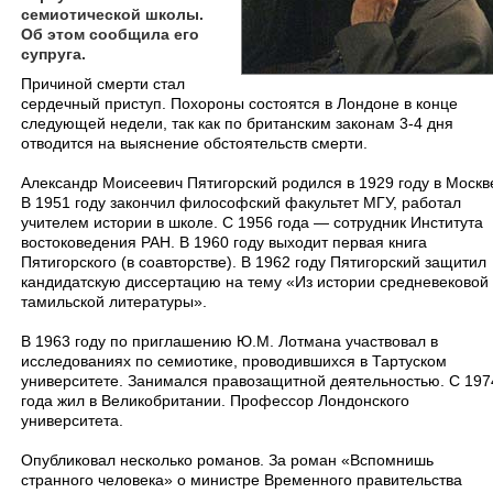
семиотической школы.
Об этом сообщила его
супруга.
Причиной смерти стал
сердечный приступ. Похороны состоятся в Лондоне в конце
следующей недели, так как по британским законам 3-4 дня
отводится на выяснение обстоятельств смерти.
Александр Моисеевич Пятигорский родился в 1929 году в Москв
В 1951 году закончил философский факультет МГУ, работал
учителем истории в школе. С 1956 года — сотрудник Института
востоковедения РАН. В 1960 году выходит первая книга
Пятигорского (в соавторстве). В 1962 году Пятигорский защитил
кандидатскую диссертацию на тему «Из истории средневековой
тамильской литературы».
В 1963 году по приглашению Ю.М. Лотмана участвовал в
исследованиях по семиотике, проводившихся в Тартуском
университете. Занимался правозащитной деятельностью. С 197
года жил в Великобритании. Профессор Лондонского
университета.
Опубликовал несколько романов. За роман «Вспомнишь
странного человека» о министре Временного правительства