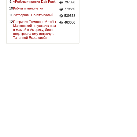
9.
«Роботы» против Daft Punk
797090
10.
Коблы и малолетки
779880
11.
Затворник. Но пятипалый
539678
12.
Патрисия Томпсон: «Чтобы
463680
Маяковский не уехал к нам
с мамой в Америку, Лиля
подстроила ему встречу с
Татьяной Яковлевой»
-