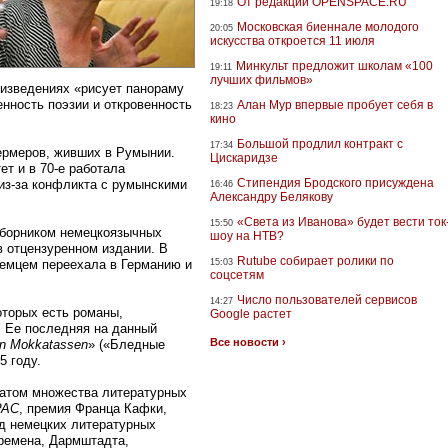
От редакции OPENSPACE.RU
19:18
Московская биеннале молодого
20:05
искусства откроется 11 июля
Минкульт предложит школам «100
19:11
лучших фильмов»
роизведениях «рисует панораму
нность поэзии и откровенность
Алан Мур впервые пробует себя в
18:23
кино
Большой продлил контракт с
17:34
рмеров, живших в Румынии.
Цискаридзе
т и в 70-е работала
Стипендия Бродского присуждена
 из-за конфликта с румынскими
16:46
Александру Белякову
«Света из Иванова» будет вести ток
15:50
сборником немецкоязычных
шоу на НТВ?
в отцензуренном издании. В
Rutube собирает ролики по
немцем переехала в Германию и
15:03
соцсетям
Число пользователей сервисов
14:27
оторых есть романы,
Google растет
. Ее последняя на данный
Все новости ›
en Mokkatassen
» («Бледные
5 году.
атом множества литературных
PAC
, премия Франца Кафки,
яд немецких литературных
Бремена, Дармштадта,