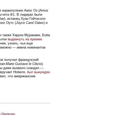
 израильтянин Амос Оз (
Amos
асчета 4/1. В лидерах были
bar
), испанец Хуан Гойтисоло
рол Оутс (
Joyce Carol Oates
) и
ли также Харуки Мураками, Боба
пытки
выдвинуть на премию
чем, узнать, чьи еще
озможно — имена номинантов
ре получил французский
ean-Marie Gustave le Clézio
).
ды даже вызвало скандал —
 вручает Нобеля,
был вынужден
явил, что американские
ю Леклезио