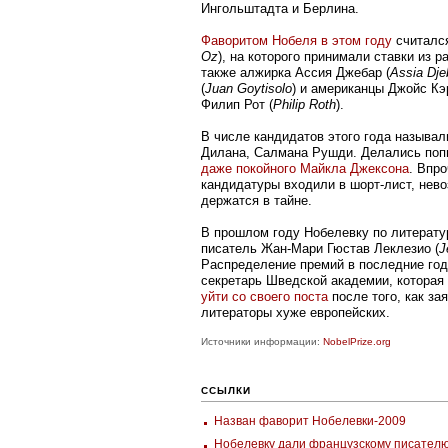
Ингольштадта и Берлина.
Фаворитом Нобеля в этом году
считался
Oz
), на которого принимали ставки из р
также алжирка Ассия Джебар (
Assia Dje
(
Juan Goytisolo
) и американцы Джойс Кэ
Филип Рот (
Philip Roth
).
В числе кандидатов этого года называ
Дилана, Салмана Рушди. Делались по
даже покойного Майкла Джексона
. Впро
кандидатуры входили в шорт-лист, нев
держатся в тайне.
В прошлом году Нобелевку по литерату
писатель Жан-Мари Гюстав Леклезио (
J
Распределение премий в последние го
секретарь Шведской академии, которая
уйти со своего поста
после того, как за
литераторы хуже европейских.
Источники информации:
NobelPrize.org
ССЫЛКИ
Назван фаворит Нобелевки-2009
Нобелевку дали французскому писател