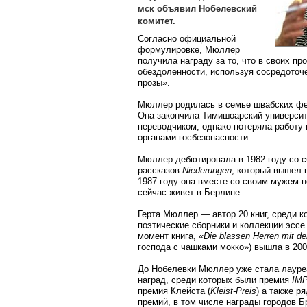
мск объявил Нобелевский
комитет.
Согласно официальной
формулировке, Мюллер
получила награду за то, что в своих п
обездоленности, используя сосредоточе
прозы».
Мюллер родилась в семье швабских фе
Она закончила Тимишоарский университе
переводчиком, однако потеряла работу
органами госбезопасности.
Мюллер дебютировала в 1982 году со 
рассказов
Niederungen
, который вышел 
1987 году она вместе со своим мужем-
сейчас живет в Берлине.
Герта Мюллер — автор 20 книг, среди к
поэтические сборники и коллекции эссе
момент книга, «
Die blassen Herren mit d
господа с чашками мокко») вышла в 200
До Нобелевки Мюллер уже стала лауре
наград, среди которых были премия
IM
премия Клейста (
Kleist-Preis
) а также р
премий, в том числе награды городов 