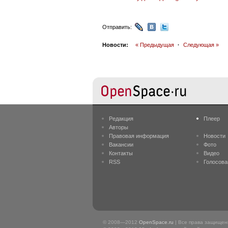
Отправить:
Новости:
« Предыдущая
·
Следующая »
Редакция
Плеер
Авторы
Правовая информация
Новости
Вакансии
Фото
Контакты
Видео
RSS
Голосова
© 2008—2012
OpenSpace.ru
| Все права защище