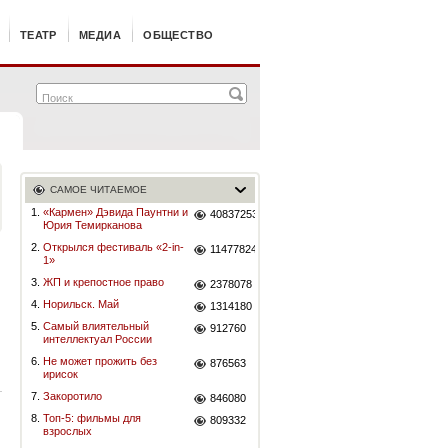
ТЕАТР
МЕДИА
ОБЩЕСТВО
САМОЕ ЧИТАЕМОЕ
1.
«Кармен» Дэвида Паунтни и
40837253
Юрия Темирканова
2.
Открылся фестиваль «2-in-
11477824
1»
3.
ЖП и крепостное право
2378078
4.
Норильск. Май
1314180
5.
Самый влиятельный
912760
интеллектуал России
6.
Не может прожить без
876563
ирисок
7.
Закоротило
846080
8.
Топ-5: фильмы для
809332
взрослых