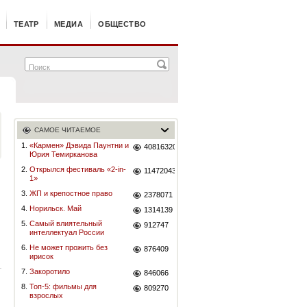
ТЕАТР
МЕДИА
ОБЩЕСТВО
САМОЕ ЧИТАЕМОЕ
1.
«Кармен» Дэвида Паунтни и
40816320
Юрия Темирканова
2.
Открылся фестиваль «2-in-
11472043
1»
3.
ЖП и крепостное право
2378071
4.
Норильск. Май
1314139
5.
Самый влиятельный
912747
интеллектуал России
6.
Не может прожить без
876409
ирисок
7.
Закоротило
846066
8.
Топ-5: фильмы для
809270
взрослых