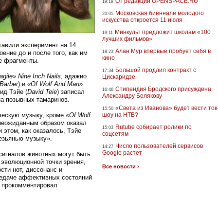
От редакции OPENSPACE.RU
19:18
Московская биеннале молодого
20:05
искусства откроется 11 июля
Минкульт предложит школам «100
19:11
лучших фильмов»
тавили эксперимент на 14
Алан Мур впервые пробует себя в
ение до и после того, как им
18:23
кино
е фрагменты.
Большой продлил контракт с
17:34
agile»
Nine Inch Nails
, адажио
Цискаридзе
Barber
) и
«Of Wolf And Man»
Стипендия Бродского присуждена
16:46
ид Тэйе (
David Teie
) записал
Александру Белякову
на позывных тамаринов.
«Света из Иванова» будет вести ток
15:50
ческую музыку, кроме
«Of Wolf
шоу на НТВ?
 неожиданным образом оказал
Rutube собирает ролики по
15:03
 этом, как оказалось, Тэйе
соцсетям
езьянью музыку».
Число пользователей сервисов
14:27
Google растет
сигналов животных могут быть
с эволюционной точки зрения,
Все новости ›
сти нот, диссонанс и
редаче аффективных состояний
— прокомментировал