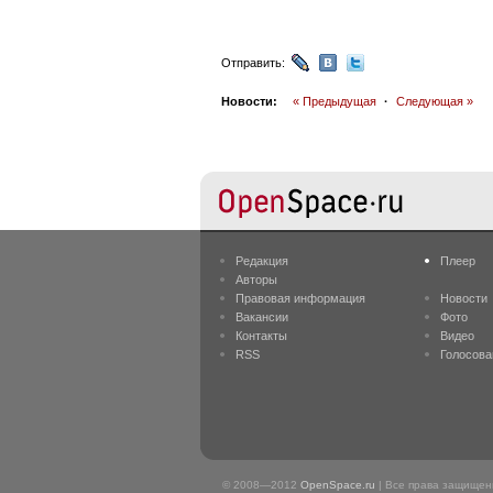
Отправить:
Новости:
« Предыдущая
·
Следующая »
Редакция
Плеер
Авторы
Правовая информация
Новости
Вакансии
Фото
Контакты
Видео
RSS
Голосова
© 2008—2012
OpenSpace.ru
| Все права защище