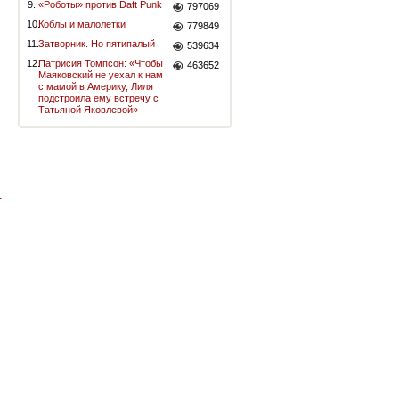
9.
«Роботы» против Daft Punk
797069
10.
Коблы и малолетки
779849
11.
Затворник. Но пятипалый
539634
12.
Патрисия Томпсон: «Чтобы
463652
Маяковский не уехал к нам
с мамой в Америку, Лиля
подстроила ему встречу с
Татьяной Яковлевой»
-