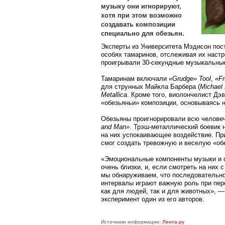
музыку они игнорируют,
хотя при этом возможно
создавать композиции
специально для обезьян.
Эксперты из Университета Мэдисон пос
особях тамаринов, отслеживая их настро
проигрывали 30-секундные музыкальны
Тамаринам включали
«Grudge»
Tool
,
«Fr
для струнных Майкла Барбера (
Michael 
Metallica
. Кроме того, виолончелист Дэв
«обезьяньи» композиции, основываясь 
Обезьяны проигнорировали всю челове
and Man»
. Трэш-металлический боевик
на них успокаивающее воздействие. При
смог создать тревожную и веселую «об
«Эмоциональные компоненты музыки и 
очень близки, и, если смотреть на них 
мы обнаруживаем, что последовательно
интервалы играют важную роль при пе
как для людей, так и для животных», 
эксперимент один из его авторов.
Источники информации:
Лента.ру