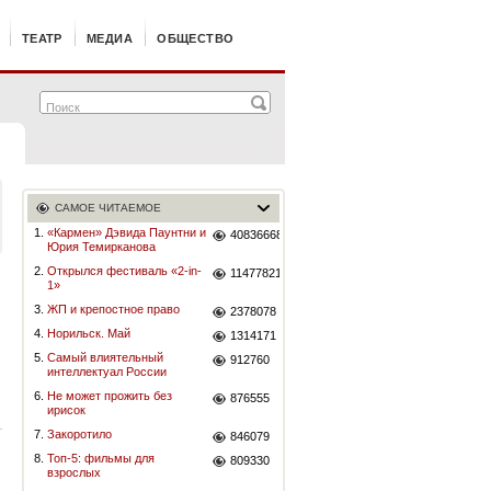
ТЕАТР
МЕДИА
ОБЩЕСТВО
САМОЕ ЧИТАЕМОЕ
1.
«Кармен» Дэвида Паунтни и
40836668
Юрия Темирканова
2.
Открылся фестиваль «2-in-
11477821
1»
3.
ЖП и крепостное право
2378078
4.
Норильск. Май
1314171
5.
Самый влиятельный
912760
интеллектуал России
6.
Не может прожить без
876555
ирисок
7.
Закоротило
846079
8.
Топ-5: фильмы для
809330
взрослых