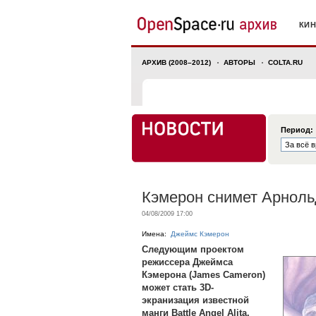
КИ
АРХИВ (2008–2012)
АВТОРЫ
COLTA.RU
Период:
Кэмерон снимет Арноль
04/08/2009 17:00
Имена:
Джеймс Кэмерон
Следующим проектом
режиссера Джеймса
Кэмерона (James Cameron)
может стать 3D-
экранизация известной
манги Battle Angel Alita.