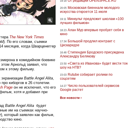
От редакции OPENSPACE.RU
19:18
Московская биеннале молодого
20:05
искусства откроется 11 июля
Минкульт предложит школам «100
19:11
лучших фильмов»
Алан Мур впервые пробует себя в
18:23
кино
ггера
The New York Times
Большой продлил контракт с
ld
). По его словам, съемки
17:34
Цискаридзе
14 месяцев, когда Шварценеггер
Стипендия Бродского присуждена
16:46
Александру Белякову
Кэмерона в комедийном боевике
«Света из Иванова» будет вести ток
и этом Арнольд заявил, что
15:50
шоу на НТВ?
лом к этому фильму.
Rutube собирает ролики по
15:03
к экранизации
Battle Angel Alita
,
соцсетям
 про киборгов в 26 столетии.
Число пользователей сервисов
14:27
sh Page
он не исключил, что его
Google растет
фильм, хотя и добавил при
Все новости ›
над
Battle Angel Alita
будет
нные им на съемках научно-
r
), который заявлен как фильм,
одство кино.