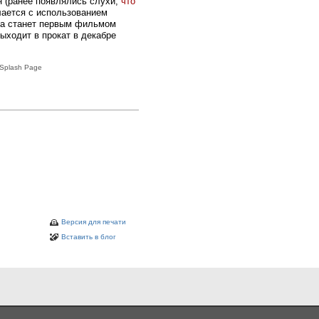
 (ранее появлялись слухи,
что
лается с использованием
та станет первым фильмом
ыходит в прокат в декабре
Splash Page
Версия для печати
Вставить в блог