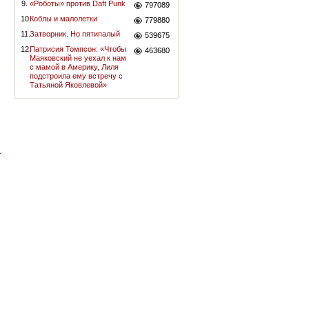
9.
«Роботы» против Daft Punk
797089
10.
Коблы и малолетки
779880
11.
Затворник. Но пятипалый
539675
12.
Патрисия Томпсон: «Чтобы
463680
Маяковский не уехал к нам
с мамой в Америку, Лиля
подстроила ему встречу с
Татьяной Яковлевой»
-