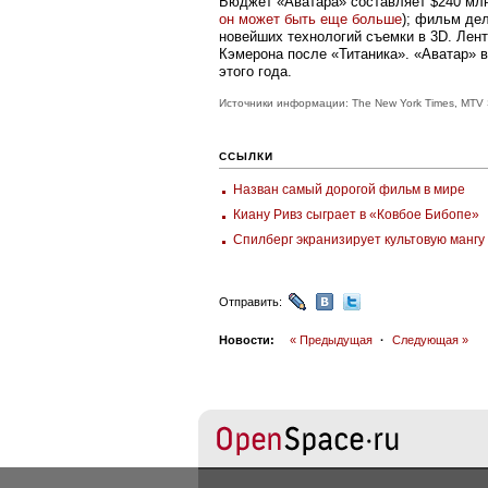
Бюджет «Аватара» составляет $240 млн
он может быть еще больше
); фильм де
новейших технологий съемки в 3D. Лен
Кэмерона после «Титаника». «Аватар» в
этого года.
Источники информации: The New York Times, MTV 
ССЫЛКИ
Назван самый дорогой фильм в мире
Киану Ривз сыграет в «Ковбое Бибопе»
Спилберг экранизирует культовую мангу
Отправить:
Новости:
« Предыдущая
·
Следующая »