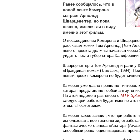
Ранее сообщалось, что в
новой ленте Кэмерона
сыграет Арнольд
Шварценеггер, но пока
неясно, имелся ли в виду
именно этот фильм.
О воссоединении Кэмерона и Шварцене
рассказал комик Том Арнольд (
Tom Arno
нового проекта должны начаться через 
уйдет с поста губернатора Калифорнии.
Шварценеггер и Том Арнольд играли у 
«Правдивая ложь» (
True Lies
, 1994). Пр
новый проект Кэмерона не будет сикве
Кэмерон уже давно проявляет интерес 
которая представляет собой антиутопию
На этой неделе в разговоре с
MTV Spla
следующей работой будет именно этот 
этом: «Посмотрим».
Кэмерон также заявил, что при работе 
использовать все технологии, отработа
фантастического эпоса «Аватар» (
Avata
способный революционизировать произв