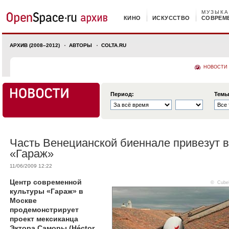
МУЗЫКА
КИНО
ИСКУССТВО
СОВРЕМ
АРХИВ (2008–2012)
АВТОРЫ
COLTA.RU
НОВОСТИ
Период:
Темы
Часть Венецианской биеннале привезут в
«Гараж»
11/06/2009 12:22
Центр современной
©
Cub
культуры «Гараж» в
Москве
продемонстрирует
проект мексиканца
Эктора Саморы (Héctor