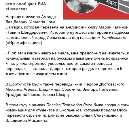
этом сообщает РИА
«Новости».
Награду получила Аманда
Лав Даррах (
Amanda Love
Darragh
), которая перевела на английский книгу Марии Галиной
«Гиви и Шендерович». История о путешествии героев из Одессы
вымышленный город Ирам вышла под названием
Iramifications
(«Ирамификации»).
«Я об этой книге ничего не знала, мне предложил ее издатель, 
изначальный материал на русском языке мне очень понравился
Я получила огромное удовольствие от самого процесса
перевода», — заявила Даррах, которая разделит премию в 5
тысяч фунтов с издателем книги.
В шорт-листе были также переводы книг Федора Достоевского,
Михаила Агеева, Владимира Сорокина, Виктора Пелевина,
Аркадия Бабченко, Елены Шварц.
В этом году в рамках
Rossica Translation Prize
была создана так
номинация для студентов и школьников, которым предлагалось
перевести отрывки из Дмитрия Быкова, Ольги Славниковой и
Владимира Маканина.