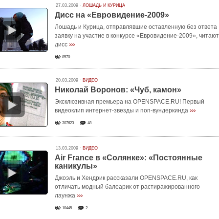
27.03.2009 ·
ЛОШАДЬ И КУРИЦА
Дисс на «Евровидение-2009»
Лошадь и Курица, отправлявшие оставленную без ответа
заявку на участие в конкурсе «Евровидение-2009», читают
›››
дисс
8570
20.03.2009 ·
ВИДЕО
Николай Воронов: «Чуб, камон»
Эксклюзивная премьера на OPENSPACE.RU! Первый
›››
видеоклип интернет-звезды и поп-вундеркинда
307623
48
13.03.2009 ·
ВИДЕО
Air France в «Солянке»: «Постоянные
каникулы»
Джоэль и Хендрик рассказали OPENSPACE.RU, как
отличать модный балеарик от растиражированного
›››
лаунжа
10445
2