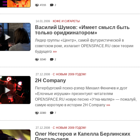
47215
2
14.01.2009 ·
КОФЕ И СИГАРЕТЫ
Василий Шумов: «Имеет смысл быть
только ориджинатором»
Лидер группы «Центр», самой футуристической в
советском роке, излагает OPENSPACE.RU свои теории
›››
будущего
31540
2
27.12.2008 ·
С НОВЫМ 2009 ГОДОМ!
2H Company
Петербургский психо-рэпер Михаил Феничев и дуэт
«Елочные игрушки» презентуют читателям
OPENSPACE.RU новую песню «Утка-маляр» — пожалуй,
›››
самую короткую в истории 2H Company
22300
7
27.12.2008 ·
С НОВЫМ 2009 ГОДОМ!
Олег Нестеров и Капелла Берлинских
Почтальонов