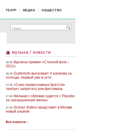
ТЕАТР
МЕДИА
ОБЩЕСТВО
музыка / новости
Вручена премия «Степной волк –
28.06
2012»
Guillemots выпускают 4 альбома за
28.06
полгода: первый уже в сети
«Союз православных братств»
27.06
требует запретить рок-фестиваль
Мальчик с обложки судится с Placebo
27.06
за «разрушенную жизнь»
Scissor Sisters представят в Москве
27.06
новый альбом
Все новости ›