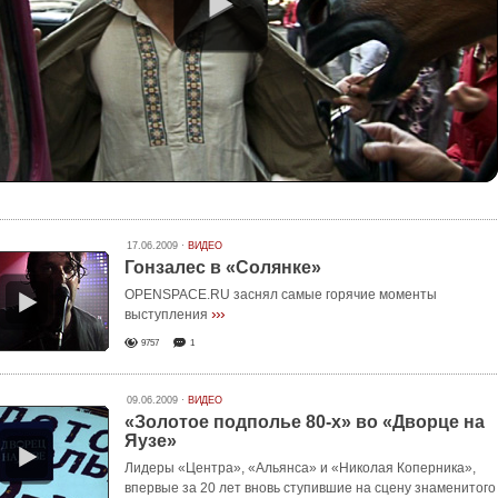
17.06.2009 ·
ВИДЕО
Гонзалес в «Солянке»
OPENSPACE.RU заснял самые горячие моменты
›››
выступления
9757
1
09.06.2009 ·
ВИДЕО
«Золотое подполье 80-х» во «Дворце на
Яузе»
Лидеры «Центра», «Альянса» и «Николая Коперника»,
впервые за 20 лет вновь ступившие на сцену знаменитого