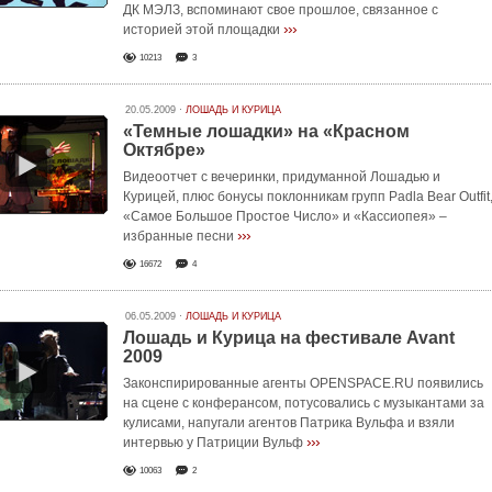
ДК МЭЛЗ, вспоминают свое прошлое, связанное с
›››
историей этой площадки
10213
3
20.05.2009 ·
ЛОШАДЬ И КУРИЦА
«Темные лошадки» на «Красном
Октябре»
Видеоотчет с вечеринки, придуманной Лошадью и
Курицей, плюс бонусы поклонникам групп Padla Bear Outfit
«Самое Большое Простое Число» и «Кассиопея» –
›››
избранные песни
16672
4
06.05.2009 ·
ЛОШАДЬ И КУРИЦА
Лошадь и Курица на фестивале Avant
2009
Законспирированные агенты OPENSPACE.RU появились
на сцене с конферансом, потусовались с музыкантами за
кулисами, напугали агентов Патрика Вульфа и взяли
›››
интервью у Патриции Вульф
10063
2