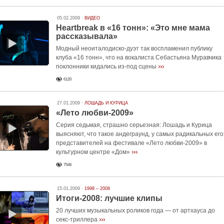
05.02.2009 ·
ВИДЕО
Heartbreak в «16 тонн»: «Это мне мама
рассказывала»
Модный неоиталодиско-дуэт так воспламенил публику
клуба «16 тонн», что на вокалиста Себастьяна Муравчика
›››
поклонники кидались из-под сцены
6120
27.01.2009 ·
ЛОШАДЬ И КУРИЦА
«Лето любви-2009»
Серия седьмая, страшно серьезная: Лошадь и Курица
выясняют, что такое андеграунд, у самых радикальных его
представителей на фестивале «Лето любви-2009» в
›››
культурном центре «Дом»
7546
15.01.2009 ·
1998 – 2008
Итоги-2008: лучшие клипы
20 лучших музыкальных роликов года — от артхауса до
›››
секс-триллера