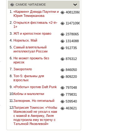
САМОЕ ЧИТАЕМОЕ
1.
«Кармен» Дэвида Паунтни и
40812060
Юрия Темирканова
2.
Открылся фестиваль «2-in-
11471096
1»
3.
ЖП и крепостное право
2378065
4.
Норильск. Май
1314088
5.
Самый влиятельный
912735
интеллектуал России
6.
Не может прожить без
876312
ирисок
7.
Закоротило
846050
8.
Топ-5: фильмы для
809220
взрослых
9.
«Роботы» против Daft Punk
797048
10.
Коблы и малолетки
779831
11.
Затворник. Но пятипалый
539540
12.
Патрисия Томпсон: «Чтобы
463621
Маяковский не уехал к нам
с мамой в Америку, Лиля
подстроила ему встречу с
Татьяной Яковлевой»