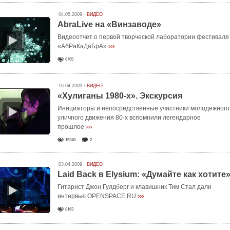
04.05.2009 ·
ВИДЕО
AbraLive на «Винзаводе»
Видеоотчет о первой творческой лаборатории фестиваля
›››
«АбРаКаДаБрА»
6765
16.04.2009 ·
ВИДЕО
«Хулиганы 1980-х». Экскурсия
Инициаторы и непосредственные участники молодежного
уличного движения 80-х вспомнили легендарное
›››
прошлое
15248
2
03.04.2009 ·
ВИДЕО
Laid Back в Elysium: «Думайте как хотите
Гитарист Джон Гулдберг и клавишник Тим Стал дали
›››
интервью OPENSPACE.RU
8163