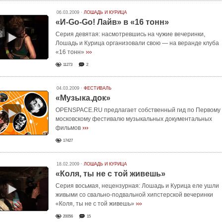
06.03.2009 ·
ЛОШАДЬ И КУРИЦА
«И-Go-Go! Лайв» в «16 тонн»
Серия девятая:
насмотревшись на чужие вечеринки
,
Лошадь и Курица организовали свою — на веранде клуба
›››
«16 тонн»
11273
2
04.03.2009 ·
ФЕСТИВАЛЬ
«Музыка.док»
OPENSPACE.RU предлагает собственный гид по Первому
московскому фестивалю музыкальных документальных
›››
фильмов
17427
18.02.2009 ·
ЛОШАДЬ И КУРИЦА
«Коля, ты не с той живешь»
Серия восьмая, нецензурная: Лошадь и Курица еле ушли
живыми со свально-подвальной хипстерской вечеринки
›››
«Коля, ты не с той живешь»
20056
15