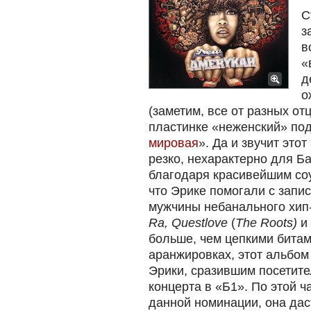
С
з
в
«
д
о
(заметим, все от разных от
пластинке «неженский» под
мировая
». Да и звучит это
резко, нехарактерно для Б
благодаря красивейшим со
что Эрике помогали с зап
мужчины небанального хи
Ra, Questlove
(
The
Roots)
и
больше, чем цепкими битам
аранжировках, этот альбом
Эрики, сразившим посетите
концерта в «Б1». По этой 
данной номинации, она дас