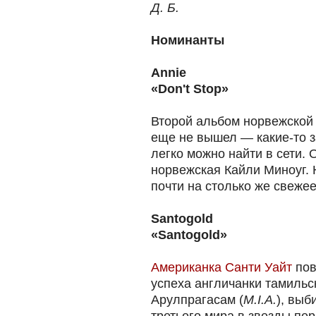
Д. Б.
Номинанты
Annie
«Don't Stop»
Второй альбом норвежской 
еще не вышел — какие-то з
легко можно найти в сети. 
норвежская Кайли Миноуг. 
почти на столько же свежее
Santogold
«Santogold»
Американка Санти Уайт
пов
успеха англичанки тамиль
Арулпрагасам (
M.I.A.
), выб