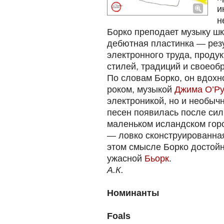
и
н
Борко преподает музыку шк
дебютная пластинка — резу
электронного труда, проду
стилей, традиций и своеоб
По словам Борко, он вдохн
роком, музыкой
Джима О’Ру
электроникой, но и необыч
песен появилась после сил
маленьком исландском горо
— ловко сконструированная
этом смысле Борко достой
ужасной
Бьорк
.
А.К.
Номинанты
Foals