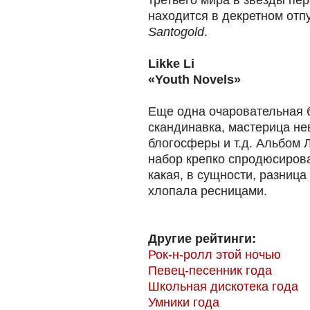
третьего мира в звезды пе
находится в декретном отп
Santogold
.
Likke Li
«Youth Novels»
Еще одна очаровательная 
скандинавка, мастерица не
блогосферы и т.д. Альбом 
набор крепко спродюсиров
какая, в сущности, разниц
хлопала ресницами.
Другие рейтинги:
Рок-н-ролл этой ночью
Певец-песенник года
Школьная дискотека года
Умники года