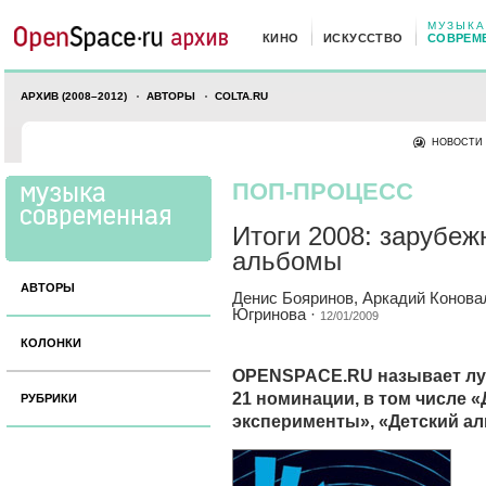
МУЗЫКА
КИНО
ИСКУССТВО
СОВРЕМ
АРХИВ (2008–2012)
АВТОРЫ
COLTA.RU
НОВОСТИ
ПОП-ПРОЦЕСС
Итоги 2008: зарубе
альбомы
АВТОРЫ
Денис Бояринов
,
Аркадий Конова
Югринова
·
12/01/2009
КОЛОНКИ
OPENSPACE.RU называет луч
21 номинации, в том числе 
РУБРИКИ
эксперименты», «Детский а