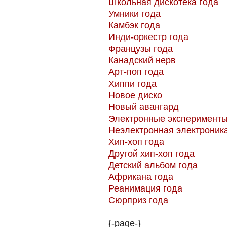
Школьная дискотека года
Умники года
Камбэк года
Инди-оркестр года
Французы года
Канадский нерв
Арт-поп года
Хиппи года
Новое диско
Новый авангард
Электронные эксперимент
Неэлектронная электроник
Хип-хоп года
Другой хип-хоп года
Детский альбом года
Африкана года
Реанимация года
Сюрприз года
{-page-}