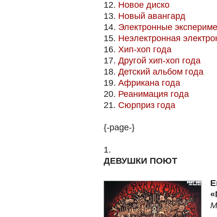
12.
Новое диско
13.
Новый авангард
14.
Электронные эксперим
15.
Неэлектронная электро
16.
Хип-хоп года
17.
Другой хип-хоп года
18.
Детский альбом года
19.
Африкана года
20.
Реанимация года
21.
Сюрприз года
{-page-}
1.
ДЕВУШКИ ПОЮТ
E
«
M