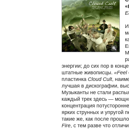
«
E
И
м
к
Е
М
р
энергии; до сих пор в конц
штатные живописцы.
«Feel
пластинка
Cloud Cult
, наим
лучшая в дискографии, выс
Музыканты не стали распыл
каждый трек здесь — мощн
концентрация потусторонне
ярких струнных и упругой 
такие же, как после прошл
Fire
, с тем разве что отлич