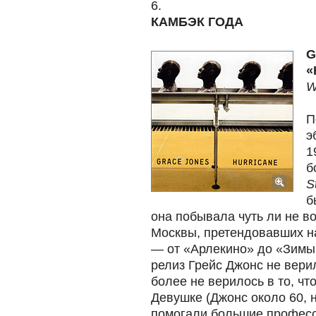
6.
КАМБЭК ГОДА
G
«
W
П
э
1
б
S
б
она побывала чуть ли не в
Москвы, претендовавших н
— от «Арлекино» до «Зимы
релиз Грейс Джонс не вери
более не верилось в то, чт
Девушке (Джонс около 60, н
помогали большие професс