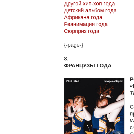
Другой хип-хоп года
Детский альбом года
Африкана года
Реанимация года
Сюрприз года
{-page-}
8.
ФРАНЦУЗЫ ГОДА
P
«
T
С
п
W
с