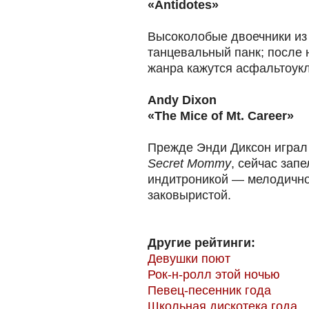
«Antidotes»
Высоколобые двоечники из
танцевальный панк; после 
жанра кажутся асфальтоук
Andy Dixon
«The Mice of Mt. Career»
Прежде Энди Диксон играл
Secret Mommy
, сейчас зап
индитроникой — мелодичной
заковыристой.
Другие рейтинги:
Девушки поют
Рок-н-ролл этой ночью
Певец-песенник года
Школьная дискотека года