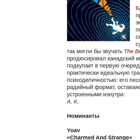
Б
п
э
п
с
с
так могли бы звучать
The B
продюсировал канадский 
подкупает в первую очеред
практически идеальную гра
психоделичностью: его пес
радийный формат, оставаяс
устроенными изнутри.
А. К.
Номинанты
Yoav
«Charmed And Strange»