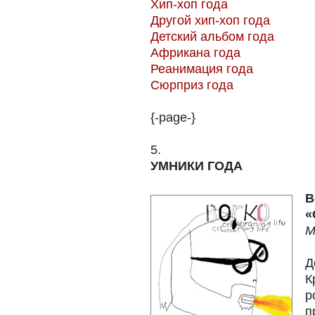
Хип-хоп года
Другой хип-хоп года
Детский альбом года
Африкана года
Реанимация года
Сюрприз года
{-page-}
5.
УМНИКИ ГОДА
B
«
M
Д
К
р
п