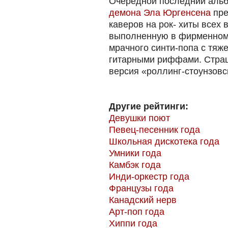
Очередной последний аль
демона Эла Юргенсена
пре
каверов на рок- хиты всех 
выполненную в фирменном
мрачного синти-попа с тяж
гитарными риффами. Страш
версия «роллинг-стоунзов
Другие рейтинги:
Девушки поют
Певец-песенник года
Школьная дискотека года
Умники года
Камбэк года
Инди-оркестр года
Французы года
Канадский нерв
Арт-поп года
Хиппи года