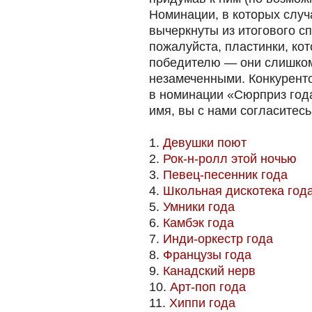
Номинации, в которых случ
вычеркнуты из итогового сп
пожалуйста, пластинки, ко
победителю — они слишком
незамеченными. Конкуренто
в номинации «Сюрприз года
имя, вы с нами согласитесь
1.
Девушки поют
2.
Рок-н-ролл этой ночью
3.
Певец-песенник года
4.
Школьная дискотека год
5.
Умники года
6.
Камбэк года
7.
Инди-оркестр года
8.
Французы года
9.
Канадский нерв
10.
Арт-поп года
11.
Хиппи года