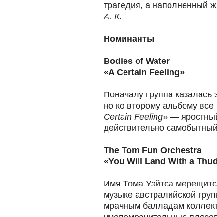
трагедия, а наполненный ж
А. К.
Номинанты
Bodies of Water
«A Certain Feeling»
Поначалу группа казалась 
но ко второму альбому все
Certain Feeling
» — яростный
действительно самобытный
The Tom Fun Orchestra
«You Will Land With a Thu
Имя Тома Уэйтса мерещится
музыке австралийской груп
мрачным балладам коллект