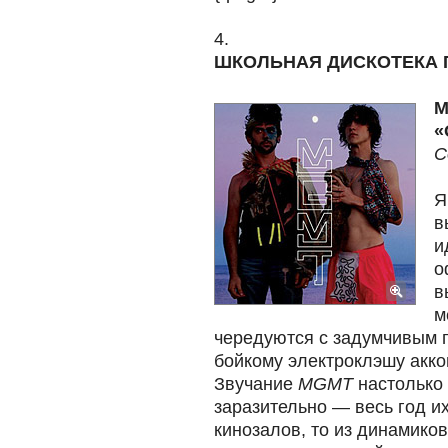
4.
ШКОЛЬНАЯ ДИСКОТЕКА 
M
«
C
Я
в
и
о
в
м
чередуются с задумчивым 
бойкому электроклэшу акко
Звучание
MGMT
настолько 
заразительно — весь год их
кинозалов, то из динамиков