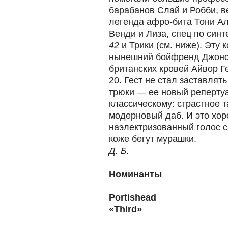
барабанов Слай и Робби, 
легенда афро-бита Тони А
Венди и Лиза, спец по син
42
и Трики (см. ниже). Эту
нынешний бойфренд Джонс,
британских кровей Айвор Ге
20. Гест не стал заставля
трюки — ее новый репертуа
классическому: страстное т
модерновый даб. И это хоро
наэлектризованный голос с
коже бегут мурашки.
Д. Б.
Номинанты
Portishead
«Third»