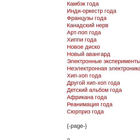
Камбэк года
Инди-оркестр года
Французы года
Канадский нерв
Арт-поп года
Хиппи года
Новое диско
Новый авангард
Электронные эксперимент
Неэлектронная электроник
Хип-хоп года
Другой хип-хоп года
Детский альбом года
Африкана года
Реанимация года
Сюрприз года
{-page-}