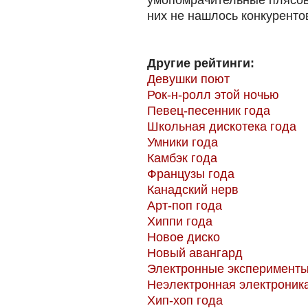
умопомрачительные плясовы
них не нашлось конкуренто
Другие рейтинги:
Девушки поют
Рок-н-ролл этой ночью
Певец-песенник года
Школьная дискотека года
Умники года
Камбэк года
Французы года
Канадский нерв
Арт-поп года
Хиппи года
Новое диско
Новый авангард
Электронные эксперимент
Неэлектронная электроник
Хип-хоп года