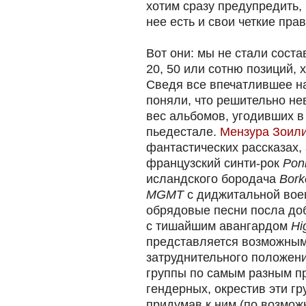
хотим сразу предупредить, ч
нее есть и свои четкие пра
Вот они: мы не стали соста
20, 50 или сотню позиций, 
Сведя все впечатлившее на
поняли, что решительно н
вес альбомов, угодивших в 
пьедестале.
Мензура Зоил
фантастических рассказах,
французский синти-рок
Pon
исландского бородача
Bork
MGMT
с диджитальной вое
обрядовые песни посла до
с тишайшим авангардом
Hi
представляется возможны
затруднительного положен
группы по самым разным пр
гендерных, окрестив эти г
придумав к ним (по возмож