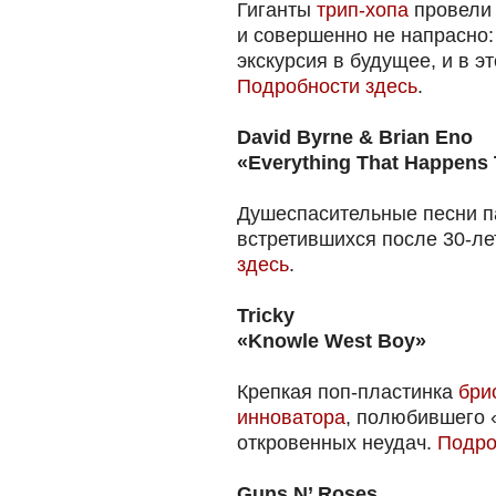
Гиганты
трип-хопа
провели 
и совершенно не напрасно
экскурсия в будущее, и в э
Подробности здесь
.
David Byrne & Brian Eno
«Everything That Happens
Душеспасительные песни п
встретившихся после 30-ле
здесь
.
Tricky
«Knowle West Boy»
Крепкая поп-пластинка
бри
инноватора
, полюбившего 
откровенных неудач.
Подро
Guns N’ Roses