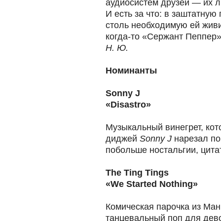
аудиосистем друзей — их л
И есть за что: в заштатную
столь необходимую ей живи
когда-то «Сержант Пеппер»
Н. Ю.
Номинанты
Sonny J
«Disastro»
Музыкальный винегрет, ко
диджей
Sonny J
нарезал по
побольше ностальгии, цитат
The Ting Tings
«We Started Nothing»
Комическая парочка из Ман
танцевальный поп для дево