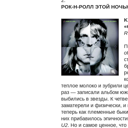
2.
РОК-Н-РОЛЛ ЭТОЙ НОЧ
K
«
R
П
o
с
б
р
к
теплое молоко и зубрили ц
раз — записали альбом юж
выбились в звезды. К четв
заматерели и физически, и
теперь как племенные быки
них прибавилось эпичности 
U2
. Но и самое ценное, чт