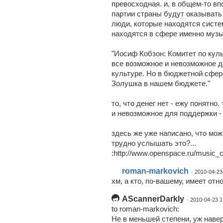
превосходная. и, в общем-то в
партии страны будут оказывать
люди, которые находятся систе
находятся в сфере именно музы
"Иосиф Кобзон: Комитет по кул
все возможное и невозможное д
культуре. Но в бюджетной сфе
Золушка в нашем бюджете."
то, что денег нет - ежу понятно
и невозможное для поддержки -
здесь же уже написано, что мо
трудно услышать это?...
:http://www.openspace.ru/music_cl
roman-markovich
· 2010-04-23
хм, а кто, по-вашему, имеет отн
AScannerDarkly
· 2010-04-23 1
to roman-markovich:
Не в меньшей степени, уж навер