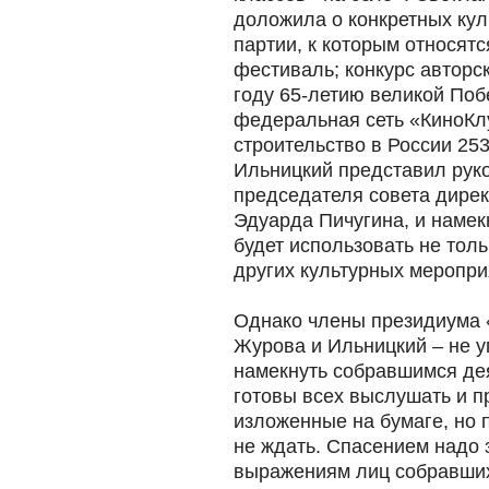
доложила о конкретных кул
партии, к которым относятс
фестиваль; конкурс авторс
году 65-летию великой Поб
федеральная сеть «КиноКл
строительство в России 25
Ильницкий представил руко
председателя совета дирек
Эдуарда Пичугина, и намек
будет использовать не толь
других культурных меропри
Однако члены президиума 
Журова и Ильницкий – не у
намекнуть собравшимся дея
готовы всех выслушать и 
изложенные на бумаге, но 
не ждать. Спасением надо 
выражениям лиц собравшихс