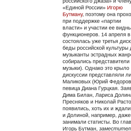
российского джаза» и член
«Единой России»
Игорю
Бутману
, поэтому она прох
при поддержке «партии
власти» и участии ее видн
функционеров. 14 апреля в
состоялась уже третья диск
беды российской культуры
музыканты эстрадных жанр
собирались представители 
музыки). Однако это крыло
дискуссии представляли л
Маликовых (Юрий Федорови
певица Диана Гурцкая. Зая
Дима Билан, Лариса Долин
Пресняков и Николай Расто
появились, хоть их и ждал
и Долиной, например, даже 
занимали статисты. Во гла
Игорь Бутман,
заместител