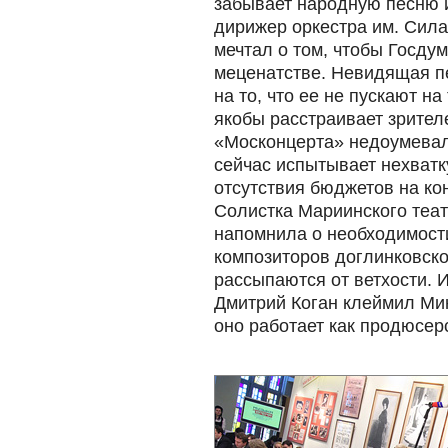
забывает народную песню 
дирижер оркестра им. Сил
мечтал о том, чтобы Госду
меценатстве. Невидящая п
на то, что ее не пускают на
якобы расстраивает зрител
«Москонцерта» недоумевал,
сейчас испытывает нехватку
отсутствия бюджетов на ко
Солистка Мариинского теа
напомнила о необходимост
композиторов доглинковско
рассыпаются от ветхости. 
Дмитрий Коган клеймил Мин
оно работает как продюсерс