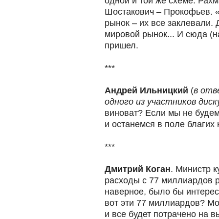
одной и той же схеме: Рах
Шостакович – Прокофьев. «
рынок – их все заклевали.
мировой рынок... И сюда (н
пришел.
***
Андрей Ильницкий
(
в отв
одного из участников диск
виноват? Если мы не будем 
и останемся в поле благих
***
Дмитрий Коган
. Министр к
расходы с 77 миллиардов р
наверное, было бы интерес
вот эти 77 миллиардов? Мо
и все будет потрачено на 