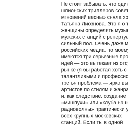
Не стоит забывать, что од
шпионских триллеров сове
мгновений весны» сняла х
Татьяна Лиознова. Это я о 
женщины определять музык
мужских станций с реперту
сильный пол. Очень даже м
российских медиа, по моем
имеются три серьезные про
идей — это вытекает из от
рынке (я бы работал хоть с
талантливыми и профессио
третья проблема — ярко 
артистов по
стилям и жанр
и, как следствие, создание
«мишпухи» или «клуба наш
радиоволны» практически 
всех крупных московских
станций. Если ты в одной