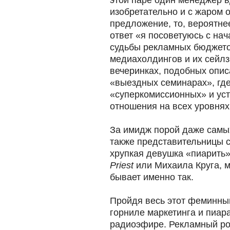
этой паре один менеджер в
изобретательно и с жаром 
предложение, то, вероятнее
ответ «я посоветуюсь с на
судьбы рекламных бюджет
медиахолдингов и их сейл
вечеринках, подобных опис
«выездных семинарах», гд
«суперкомиссионных» и ус
отношения на всех уровнях
За имидж порой даже самы
также представительницы с
хрупкая девушка «пиарить»
Priest
или Михаила Круга, м
бывает именно так.
Пройдя весь этот феминный
горниле маркетинга и пиара
радиоэфире. Рекламный рол