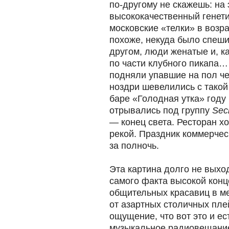
по-другому не скажешь: на
высококачественный генет
московские «телки» в возра
похоже, некуда было спеши
другом, люди женатые и, к
по части клубного пикапа… 
подняли упавшие на пол че
ноздри шевелились с такой
баре «Голодная утка» год
отрывались под группу
Sec
— конец света. Ресторан х
рекой. Праздник коммерче
за полночь.
Эта картина долго не выхо
самого факта высокой кон
общительных красавиц в ме
от азартных столичных пле
ощущение, что вот это и ес
музыкальное радиовещание