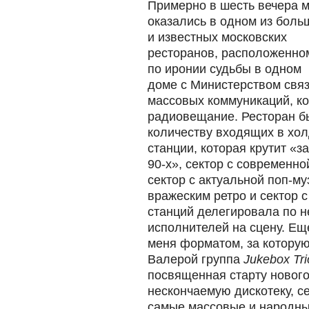
Примерно в шесть вечера 
оказались в одном из боль
и известных московских
ресторанов, расположенно
по иронии судьбы в одном
доме с Министерством связ
массовых коммуникаций, ко
радиовещание. Ресторан б
количеству входящих в хол
станции, которая крутит «з
90-х», сектор с современн
сектор с актуальной поп-му
вражеским ретро и сектор с
станций делегировала по 
исполнителей на сцену. Ещ
меня форматом, за которую
Валерой группа
Jukebox Tri
посвященная старту нового
нескончаемую дискотеку, се
самые массовые и народные