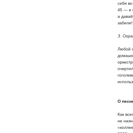
себя во
45 — и 
а давай
забили!
З. Огр
Любой с
домашни
оркестр
очертил
гоголев
использ
О песн
Как все
не назн
«коллек