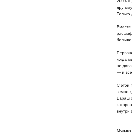
2003-м,
другому
Только 
Вместе 
расшифр
большой
Первона
когда м
не дава
— и все
С этой 
земное,
Бараш с
которог
внутри 
Музыка