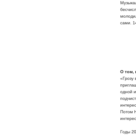
Музыкал
бесчисл
молодил
сами. 1
О том,
«Грозу 
приглаш
одной и
подчист
интере
Потом Н
интерес
Годы 20