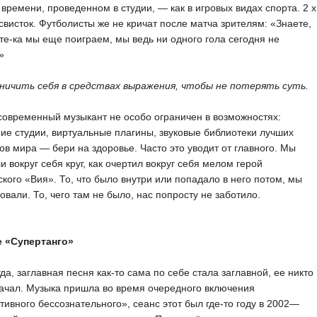
 времени, проведенном в студии, — как в игровых видах спорта. 2 х
свисток. Футболисты же не кричат после матча зрителям: «Знаете,
те-ка мы еще поиграем, мы ведь ни одного гола сегодня не
»
аничить себя в средствах выражения, чтобы не потерять суть.
овременный музыкант не особо ограничен в возможностях:
е студии, виртуальные плагины, звуковые библиотеки лучших
ов мира — бери на здоровье. Часто это уводит от главного. Мы
и вокруг себя круг, как очертил вокруг себя мелом герой
ского «Вия». То, что было внутри или попадало в него потом, мы
овали. То, чего там не было, нас попросту не заботило.
е «Супертанго»
гда, заглавная песня как-то сама по себе стала заглавной, ее никто
ачал. Музыка пришла во время очередного включения
тивного бессознательного», сеанс этот был где-то году в 2002—