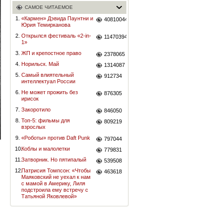
САМОЕ ЧИТАЕМОЕ
1.
«Кармен» Дэвида Паунтни и
40810044
Юрия Темирканова
2.
Открылся фестиваль «2-in-
11470394
1»
3.
ЖП и крепостное право
2378065
4.
Норильск. Май
1314087
5.
Самый влиятельный
912734
интеллектуал России
6.
Не может прожить без
876305
ирисок
7.
Закоротило
846050
8.
Топ-5: фильмы для
809219
взрослых
9.
«Роботы» против Daft Punk
797044
10.
Коблы и малолетки
779831
11.
Затворник. Но пятипалый
539508
12.
Патрисия Томпсон: «Чтобы
463618
Маяковский не уехал к нам
с мамой в Америку, Лиля
подстроила ему встречу с
Татьяной Яковлевой»