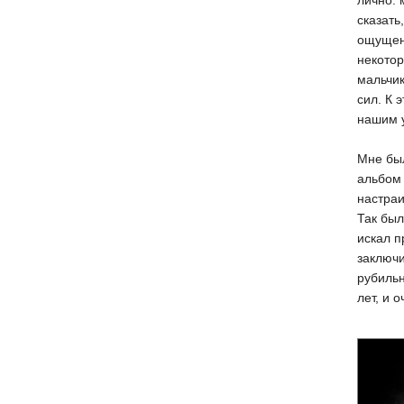
лично: 
сказать
ощущени
некотор
мальчик
сил. К 
нашим у
Мне был
альбом
настраи
Так был
искал п
заключи
рубильн
лет, и 