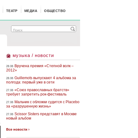
ТЕАТР
МЕДИА
ОБЩЕСТВО
музыка / новости
Вручена премия «Степной волк –
28.06
2012»
Guillemots выпускают 4 альбома за
28.06
полгода: первый уже в сети
«Союз православных братств»
27.06
требует запретить рок-фестиваль
Мальчик с обложки судится с Placebo
27.06
за «разрушенную жизнь»
Scissor Sisters представят в Москве
27.06
новый альбом
н
Все новости ›