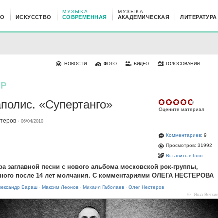
МУЗЫКА
МУЗЫКА
НО
ИСКУССТВО
СОВРЕМЕННАЯ
АКАДЕМИЧЕСКАЯ
ЛИТЕРАТУРА
НОВОСТИ
ФОТО
ВИДЕО
ГОЛОСОВАНИЯ
ЕР
полис. «Супертанго»
Оцените материал
стеров
·
06/04/2010
Комментариев:
9
Просмотров: 31992
Вставить в блог
а заглавной песни с нового альбома московской рок-группы,
нного после 14 лет молчания. С комментариями ОЛЕГА НЕСТЕРОВА
лександр Бараш
·
Максим Леонов
·
Михаил Габолаев
·
Олег Нестеров
© Яша Ветки