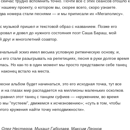
 сейчас трудно вспомнить точно. Почти всё с этих сеансов отошло к
 нашему проекту, о котором вы, скорее всего, скоро узнаете.
два номера стали песнями — и мы приписали их «Мегаполису».
с музыкой пришел и текстовой образ с названием. Позже его
овал и довел до нужного состояния поэт Саша Бараш, мой
 друг и многолетний соавтор.
чальный эскиз имел весьма условную ритмическую основу, и,
ы его стали разыгрывать на репетициях, песня в руки долгое время
лась. Но как-то в один момент мы просто представили себе танец
 наконец встало на места.
песни альбом будет начинаться, это его исходная точка, тут все
 и на глазах мир распадается на миллионы маленьких осколков.
равнил этот танец с танцем суфиев — «кружением, во время
о мы "пустеем", движемся к исчезновению»; «суть в том, чтобы
этого кружения найти точку неподвижности».
:
Олег Нестеров, Михаил Габолаев, Максим Леонов