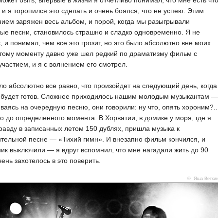
может быть, впервые в жизни я отчетливо понимал, что мне есть чт
, и я торопился это сделать и очень боялся, что не успею. Этим
ем заряжен весь альбом, и порой, когда мы разыгрывали
ые песни, становилось страшно и сладко одновременно. Я не
, и понимал, чем все это грозит, но это было абсолютно вне моих
этому моменту давно уже шел редкий по драматизму фильм с
частием, и я с волнением его смотрел.
о абсолютно все равно, что произойдет на следующий день, когда
 будет готов. Сложнее приходилось нашим молодым музыкантам —
ваясь на очередную песню, они говорили: ну что, опять хороним?..
о до определенного момента. В Хорватии, в домике у моря, где я
равду в записанных летом 150 дублях, пришла музыка к
тельной песне — «Тихий гимн». И внезапно фильм кончился, и
ик выключили — я вдруг вспомнил, что мне нагадали жить до 90
очень захотелось в это поверить.
© Яша Ветки