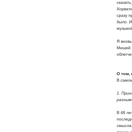
сказать
Хорвати
сразу п
было. И
музыкой
Я вновь
Мишей Г
облегче
О том,
В самом
1. При
разным
В 48 ле
последн
смысла,