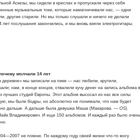
ьной Аскезы; мы сидели в креслах и пропускали через себя
енные музыкальные токи, которые намагничивали нас, — одни
и, другие старили. Но мы только слушали и ничего не делали
4 лет послушания закончились, и мы вновь взяли электрогитары.
 почему молчали 14 лет
в деревне» мы записали на пике — нас любили, крутили,
али; нам, в конце концов, отвалили кучу денег на запись альбома 
з лучших студий Европы. Этот альбом высосал из нас все силы
ую; мы были бодры, но абсолютно не понимали, что нам будет
сно дальше. А дальше была девушка Маша (Макарова. —
OS
).
айк Владимирович. И еще 150 альбомов. И каждый раз было очен
но.
04—2007 не помню. По каждому году своей жизни что-то могу