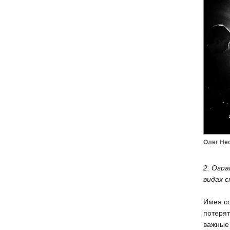
Олег Нес
2. Огра
видах 
Имея со
потерят
важные 