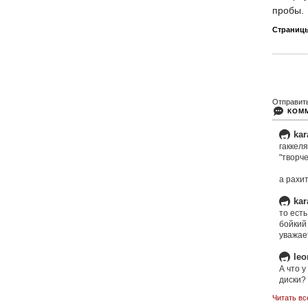
пробы.
Страниц
Отправит
КОМ
kar
гаккеля
"творче
а рахи
kar
то есть
бойкий
уважает
leo
А что 
диски?
Читать вс