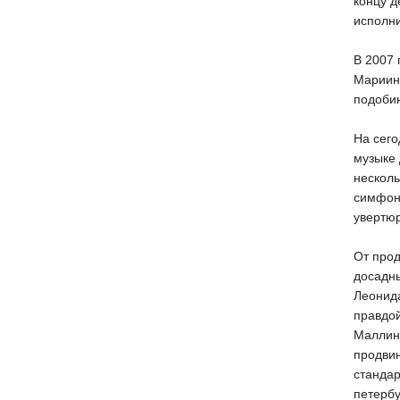
концу д
исполни
В 2007
Мариин
подоб
На сего
музыке 
несколь
симфони
увертюр
От про
досадн
Леонида
правдо
Маллинс
продви
стандар
петерб