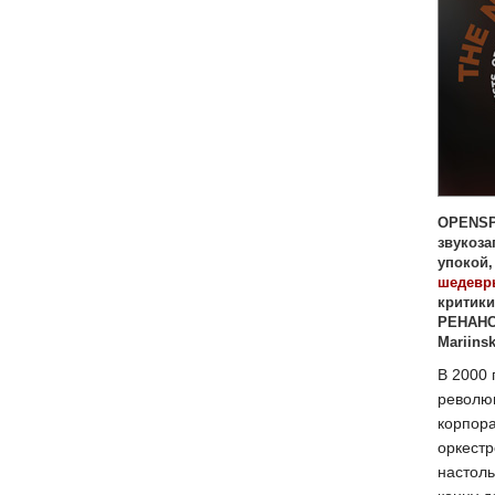
OPENSP
звукоза
упокой,
шедевр
критики
РЕНАНС
Mariins
В 2000 
революц
корпор
оркестр
настоль