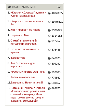
САМОЕ ЧИТАЕМОЕ
1.
«Кармен» Дэвида Паунтни и
40828327
Юрия Темирканова
2.
Открылся фестиваль «2-in-
11475620
1»
3.
ЖП и крепостное право
2378075
4.
Норильск. Май
1314152
5.
Самый влиятельный
912757
интеллектуал России
6.
Не может прожить без
876486
ирисок
7.
Закоротило
846075
8.
Топ-5: фильмы для
809297
взрослых
9.
«Роботы» против Daft Punk
797085
10.
Коблы и малолетки
779867
11.
Затворник. Но пятипалый
539657
12.
Патрисия Томпсон: «Чтобы
463673
Маяковский не уехал к нам
с мамой в Америку, Лиля
подстроила ему встречу с
Татьяной Яковлевой»