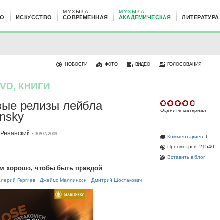
МУЗЫКА
МУЗЫКА
НО
ИСКУССТВО
СОВРЕМЕННАЯ
АКАДЕМИЧЕСКАЯ
ЛИТЕРАТУРА
НОВОСТИ
ФОТО
ВИДЕО
ГОЛОСОВАНИЯ
DVD, КНИГИ
ые релизы лейбла
Оцените материал
insky
 Ренанский
·
30/07/2009
Комментариев:
6
Просмотров: 21540
Вставить в блог
м хорошо, чтобы быть правдой
алерий Гергиев
·
Джеймс Маллинсон
·
Дмитрий Шостакович