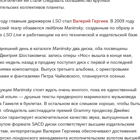
есятилетия ей стали следовать большинство крупных
тельских коллективов планеты.
 году главным дирижером
LSO
стал
Валерий Гергиев
. В 2009 году
ский театр обзавелся лейблом
Mariinsky
, созданным по образу и
ию
LSO Live
и работающим на его технической и издательской базе.
дняшний день в каталоге
Mariinsky
два диска, оба посвящены
Дмитрия Шостаковича: запись оперы «Нос» вышла в конце мая,
ко недель назад в продажу поступил диск с первой и последней
ями композитора. Выпуск третьего альбома, с оркестровыми
ами и фантазиями Петра Чайковского, планируется осенью.
дукции
Mariinsky
стоит ждать очень многого, пока ее единственный
ый изъян — душные тексты придворного мариинского музыковеда
 Гаккеля в буклетах. В остальном все слишком хорошо, чтобы быть
й: обладатель шестнадцати премий
Grammy
продюсер Джеймс
он гарантирует исключительное качество звука, выпущенные в
нутом формате SACD диски соответствуют высшим издательским
там, интерпретации Валерия Гергиева обеспечивают достижения
ургско-лондонского менеджмента исполнительским золотом высше