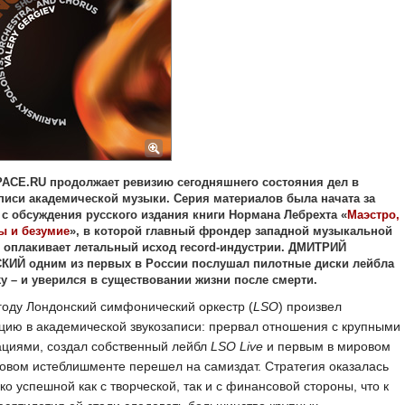
ACE.RU продолжает ревизию сегодняшнего состояния дел в
писи академической музыки. Серия материалов была начата за
 с обсуждения русского издания книги Нормана Лебрехта «
Маэстро,
ы и безумие
», в которой главный фрондер западной музыкальной
 оплакивает летальный исход record-индустрии. ДМИТРИЙ
КИЙ одним из первых в России послушал пилотные диски лейбла
ky – и уверился в существовании жизни после смерти.
году Лондонский симфонический оркестр (
LSO
) произвел
ию в академической звукозаписи: прервал отношения с крупными
ациями, создал собственный лейбл
LSO Live
и первым в мировом
овом истеблишменте перешел на самиздат. Стратегия оказалась
ко успешной как с творческой, так и с финансовой стороны, что к