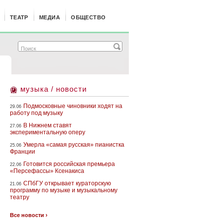
ТЕАТР
МЕДИА
ОБЩЕСТВО
музыка / новости
Подмосковные чиновники ходят на
29.06
работу под музыку
В Нижнем ставят
27.06
экспериментальную оперу
Умерла «самая русская» пианистка
25.06
Франции
Готовится российская премьера
22.06
«Персефассы» Ксенакиса
СПбГУ открывает кураторскую
21.06
программу по музыке и музыкальному
театру
Все новости ›