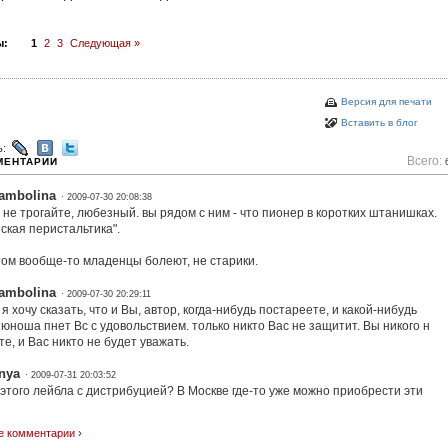
ы:
1
2
3
Следующая »
Версия для печати
Вставить в блог
ь:
Всего:
МЕНТАРИИ
ambolina
· 2009-07-30 20:08:38
 не трогайте, любезный. вы рядом с ним - что пионер в коротких штанишках.
ская перистальтика".
том вообще-то младенцы болеют, не старики.
ambolina
· 2009-07-30 20:29:11
 я хочу сказать, что и Вы, автор, когда-нибудь постареете, и какой-нибудь
 юноша пнет Вс с удовольствием. только никто Вас не защитит. Вы никого н
е, и Вас никто не будет уважать.
nya
· 2009-07-31 20:03:52
у этого лейбла с дистрибуцией? В Москве где-то уже можно приобрести эти
е комментарии ›