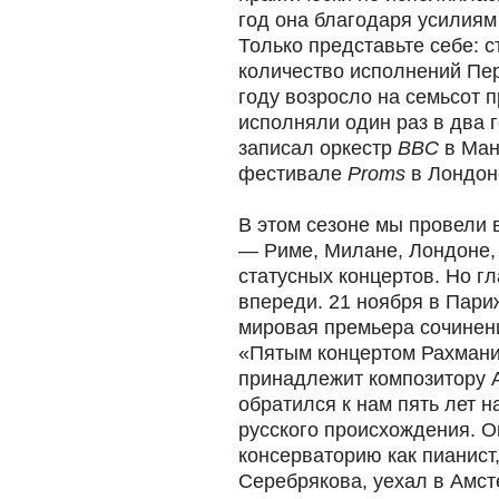
год она благодаря усилия
Только представьте себе: с
количество исполнений Пе
году возросло на семьсот 
исполняли один раз в два г
записал оркестр
BBC
в Манч
фестивале
Proms
в Лондон
В этом сезоне мы провели 
— Риме, Милане, Лондоне,
статусных концертов. Но гл
впереди. 21 ноября в Пари
мировая премьера сочинен
«Пятым концертом Рахмани
принадлежит композитору 
обратился к нам пять лет н
русского происхождения. О
консерваторию как пианист
Серебрякова, уехал в Амст