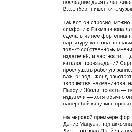
последние десять лет живе
Варенберг пишет киномузык
Так вот, он спросил, можно
симфонию Рахманинова для
сделать из нее фортепианн
партитуру, мне она понрави
только собственному мнени
издателей. В частности — 
каталог произведений Серг
прослушать рабочую запись
важно: ведь Фонд работает
творчества Рахманинова, н
Пьеру и Жюли, то есть — п
издатели — хотя обычно о
наперебой кинулись просит
На мировой премьере форт
Денис Мацуев, под аккомпа
Директор зала Плейель, не