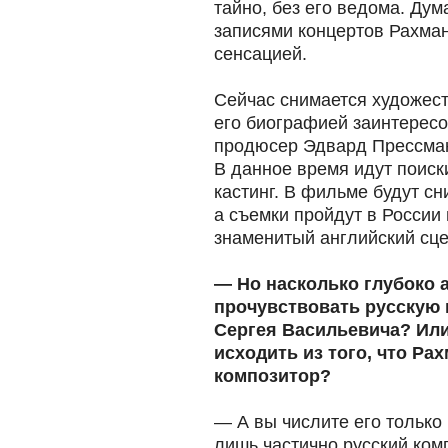
тайно, без его ведома. Ду
записями концертов Рахма
сенсацией.
Сейчас снимается художес
его биографией заинтерес
продюсер Эдвард Прессман
В данное время идут поис
кастинг. В фильме будут с
а съемки пройдут в России
знаменитый английский сц
— Но насколько глубоко 
прочувствовать русскую 
Сергея Васильевича? Ил
исходить из того, что Р
композитор?
— А вы числите его только
лишь частично русский ком