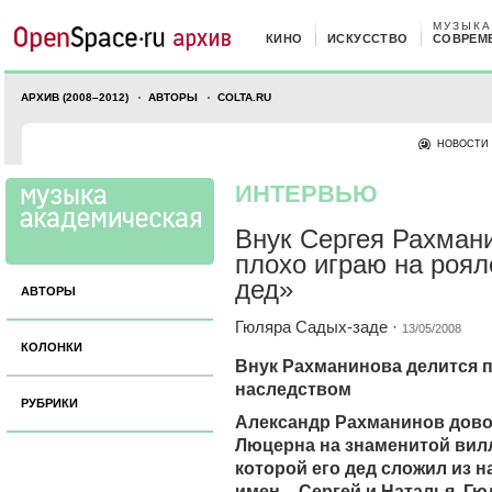
МУЗЫКА
КИНО
ИСКУССТВО
СОВРЕМ
АРХИВ (2008–2012)
АВТОРЫ
COLTA.RU
НОВОСТИ
ИНТЕРВЬЮ
Внук Сергея Рахман
плохо играю на роял
дед»
АВТОРЫ
Гюляра Садых-заде
·
13/05/2008
КОЛОНКИ
Внук Рахманинова делится 
наследством
РУБРИКИ
Александр Рахманинов дово
Люцерна на знаменитой вилл
которой его дед сложил из н
имен – Сергей и Наталья. Г