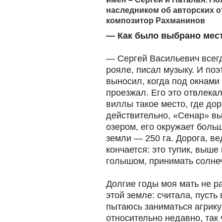
наследником об авторских от
композитор Рахманинов
— Как было выбрано мес
— Сергей Васильевич всегд
рояле, писал музыку. И по
выносил, когда под окнами
проезжал. Его это отвлекал
виллы такое место, где дор
действительно, «Сенар» вы
озером, его окружает боль
земли — 250 га. Дорога, в
кончается: это тупик, выше
голышом, принимать солнеч
Долгие годы моя мать не р
этой земле: считала, пусть 
пытаюсь заниматься агрику
относительно недавно, так 