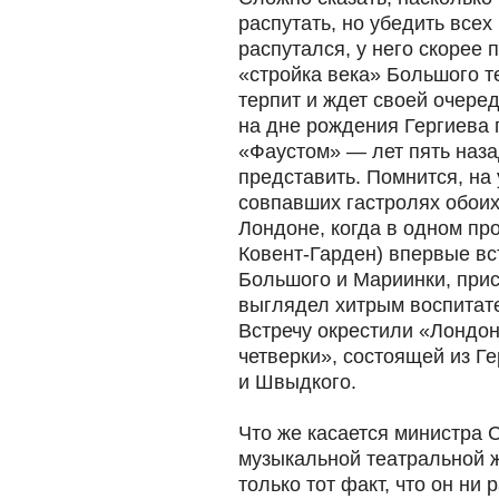
распутать, но убедить всех 
распутался, у него скорее 
«стройка века» Большого т
терпит и ждет своей очер
на дне рождения Гергиева 
«Фаустом» — лет пять наза
представить. Помнится, на
совпавших гастролях обоих
Лондоне, когда в одном про
Ковент-Гарден) впервые вс
Большого и Мариинки, при
выглядел хитрым воспитат
Встречу окрестили «Лондо
четверки», состоящей из Г
и Швыдкого.
Что же касается министра С
музыкальной театральной ж
только тот факт, что он ни 