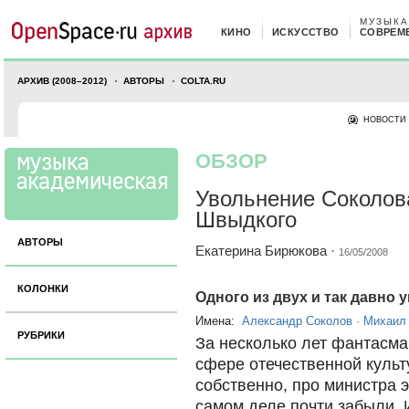
МУЗЫКА
КИНО
ИСКУССТВО
СОВРЕМ
АРХИВ (2008–2012)
АВТОРЫ
COLTA.RU
НОВОСТИ
ОБЗОР
Увольнение Соколов
Швыдкого
АВТОРЫ
Екатерина Бирюкова
·
16/05/2008
КОЛОНКИ
Одного из двух и так давно 
Имена:
Александр Соколов
·
Михаил
РУБРИКИ
За несколько лет фантасма
сфере отечественной культ
собственно, про министра 
самом деле почти забыли. И