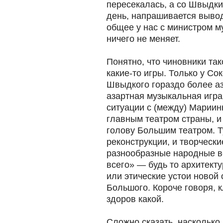
пересекалась, а со Швыдким
день, напрашивается вывод
общее у нас с министром м
ничего не меняет.
Понятно, что чиновники так
какие-то игры. Только у Со
Швыдкого гораздо более а
азартная музыкальная игр
ситуации с (между) Мариин
главным театром страны, 
голову Большим театром. Ту
реконструкции, и творчески
разнообразные народные в
всего» — будь то архитект
или этические устои новой
Большого. Короче говоря, 
здоров какой.
Сложно сказать, насколько