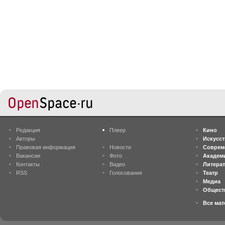
Редакция
Плеер
Кино
Авторы
Искусс
Правовая информация
Новости
Соврем
Вакансии
Фото
Академ
Контакты
Видео
Литера
RSS
Голосования
Театр
Медиа
Общест
Все ма