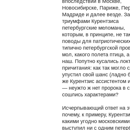
впоследствии в Москве,
Новосибирске, Париже, Пе
Мадриде и далее везде. За
триумфами Курентзиса
петербургские меломаны,
которым, в принципе, не т
поводы для патриотически
типично петербургской про
мол, какого полета птица, 
наш. Попутно кусались лок
причитания: как так могло 
упустил свой шанс (ладно 
же Курентзис ассистентом и
— неужто ж нет пророка в с
сошлись характерами?
Исчерпывающий ответ на э
почему, к примеру, Курентз
какими угодно московскими 
выступил ни с одним петер