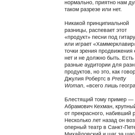
нормально, приятно нам ду
таком разрезе или нет.
Никакой принципиальной
разницы, распевает этот
«продукт» песни под гитар
или играет «Хаммерклавир»
точки зрения продвижения 
нет и не должно быть. Есть
разные аудитории для раз
продуктов, но это, как гово
Джулия Робертс в
Pretty
Woman
, «всего лишь геогр
Блестящий тому пример —
Абрамович Кехман, крупный
от прекрасного, набивший 
Несколько лет назад он в
оперный театр в Санкт-Пет
Михайловский и шаг за шаго