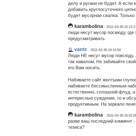
делу и ругани не будет. А есл
добавить круглосуточного цепно
будет мусорная свалка. Только
karambolina
· 2011-03-30 15:15:2
люди несут мусор посвюду, где 
предусматривать
vantz
· 2011-03-30 16:15:50
Люди НЕ несут мусор повсюду. Л
так навалом. Не забивайте сво
его Вам носить.
Набиваете сайт желтыми глупо
набиваете бессмысленным набо
естественно, сплошной флуд, а
интересные суждения, то и об
продуктивным. На зеркало пен
karambolina
· 2011-03-30 16:42:0
разве ваш последний коммент -
тезиса?