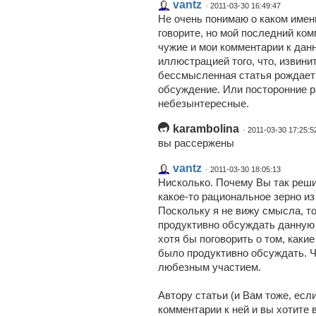
vantz
· 2011-03-30 16:49:47
Не очень понимаю о каком имен
говорите, но мой последний ко
чужие и мои комментарии к дан
иллюстрацией того, что, извини
бессмысленная статья рождает
обсуждение. Или посторонние р
небезынтересные.
karambolina
· 2011-03-30 17:25:5
вы рассержены
vantz
· 2011-03-30 18:05:13
Нисколько. Почему Вы так реши
какое-то рациональное зерно из 
Поскольку я не вижу смысла, т
продуктивно обсуждать данную с
хотя бы поговорить о том, каки
было продуктивно обсуждать. Ч
любезным участием.
Автору статьи (и Вам тоже, есл
комментарии к ней и вы хотите