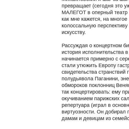
превращает (сегодня это 
МАЛЕГОТ в оперный театр м
как мне кажется, на многое
колоссальную перспективу
искусству.
Рассуждая о концертном би
история исполнительства 
начинается примерно с сер
стали утюжить Европу гаст
свидетельства странствий 
полудьявола Паганини, эне
обмороков поклонниц Веняв
так концертировать: ему п
окучиванием парижских сало
репертуара (играл в основн
виртуозности. Он добирал
дамам и девицам из семейс