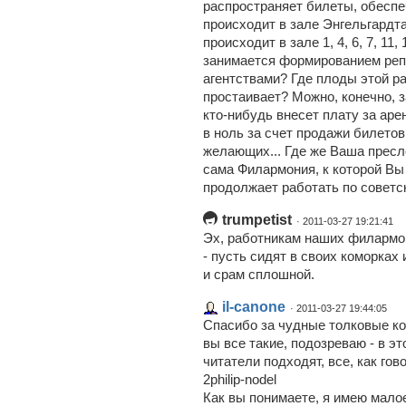
распространяет билеты, обеспеч
происходит в зале Энгельгардта
происходит в зале 1, 4, 6, 7, 11
занимается формированием репе
агентствами? Где плоды этой ра
простаивает? Можно, конечно, з
кто-нибудь внесет плату за аре
в ноль за счет продажи билетов,
желающих... Где же Ваша пресло
сама Филармония, к которой Вы
продолжает работать по советс
trumpetist
· 2011-03-27 19:21:41
Эх, работникам наших филармо
- пусть сидят в своих коморках 
и срам сплошной.
il-canone
· 2011-03-27 19:44:05
Спасибо за чудные толковые ко
вы все такие, подозреваю - в э
читатели подходят, все, как гово
2philip-nodel
Как вы понимаете, я имею мало