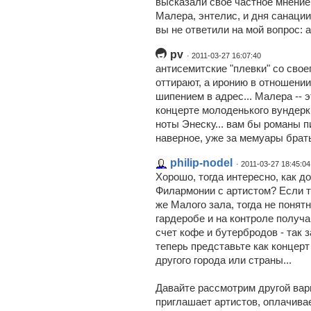
высказали свое частное мнение
Малера, энтелис, и дня санации 
вы не ответили на мой вопрос: 
pv
· 2011-03-27 16:07:40
антисемитские "плевки" со сво
оттирают, а иронию в отношени
шипением в адрес... Малера -- 
концерте молоденького вундерк
ноты Энеску... вам бы романы пи
наверное, уже за мемуары брат
philip-nodel
· 2011-03-27 18:45:04
Хорошо, тогда интересно, как 
Филармонии с артистом? Если т
же Малого зала, тогда не понят
гардеробе и на контроле получа
счет кофе и бутербродов - так 
теперь представьте как концерт
другого города или страны...
Давайте рассмотрим другой ва
приглашает артистов, оплачивает