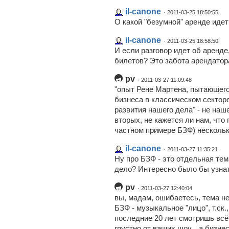
il-canone
· 2011-03-25 18:50:55
О какой "безумной" аренде идет
il-canone
· 2011-03-25 18:58:50
И если разговор идет об аренде
билетов? Это забота арендатор
pv
· 2011-03-27 11:09:48
"опыт Рене Мартена, пытающег
бизнеса в классическом сектор
развития нашего дела" - не нашег
вторых, не кажется ли нам, что
частном примере БЗФ) нескольк
il-canone
· 2011-03-27 11:35:21
Ну про БЗФ - это отдельная тем
дело? Интересно было бы узна
pv
· 2011-03-27 12:40:04
вы, мадам, ошибаетесь, тема н
БЗФ - музыкальное "лицо", т.ск.
последние 20 лет смотришь всё 
грустно от ваших шоу... а бизне