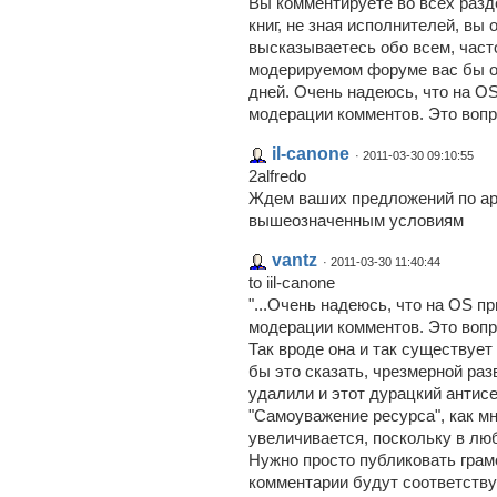
Вы комментируете во всех разде
книг, не зная исполнителей, вы
высказываетесь обо всем, част
модерируемом форуме вас бы о
дней. Очень надеюсь, что на O
модерации комментов. Это воп
il-canone
· 2011-03-30 09:10:55
2alfredo
Ждем ваших предложений по а
вышеозначенным условиям
vantz
· 2011-03-30 11:40:44
to iil-canone
"...Очень надеюсь, что на OS п
модерации комментов. Это вопр
Так вроде она и так существует 
бы это сказать, чрезмерной раз
удалили и этот дурацкий антис
"Самоуважение ресурса", как мне
увеличивается, поскольку в люб
Нужно просто публиковать грамо
комментарии будут соответств