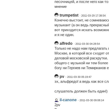
песочницей, и после него как-то
мнение
trumpetist
· 2011-03-29 17:38:54
Конечно выстоит, не сомневаюсь
музыкант (а он ведь прекрасный
вот приходится искать возможно
и я не один.
alfredo
· 2011-03-30 04:28:54
Только не надо нам предлагать 
Москве, в которой все сходят от
деловой московской раскрутки. 
общего с музыкой ни тем более
богу ни Гергиев ни Темирканов е
pv
· 2011-03-30 05:19:47
эх, альфредо! а ведь как все сл
слушатель должен быть един!)
il-canone
· 2011-03-30 09:08:14
2pv