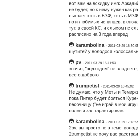
вот вам на вскидку имя: Аркади
не будет, но к нему нужен как р
сыграет хоть в БЗФ, хоть в МЗФ
но и любимых испанцев, включа
тут, в своей КС, и слыхом не сл
расписано на 3 года вперед
karambolina
· 2011-03-29 16:30:0
шутите? у володося колоссальн
pv
· 2011-03-29 16:41:53
значит, "подходом" не владеете,
всего доброго
trumpetist
· 2011-03-29 16:45:02
Не думаю, что у Меты и Темирк
пока Питер будет бояться Курен
песочницу ("не играй в мои игру
полный зал гарантирован.
karambolina
· 2011-03-29 17:18:5
2pv, вы просто не в теме, волод
2trumpetist не хочу вас расстра