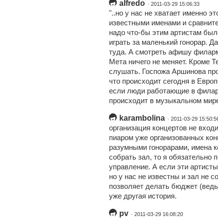
alfredo
· 2011-03-29 15:06:33
"..но у нас не хватает именно э
известными именами и сравните
надо что-бы этим артистам был
играть за маленький гонорар. Да
туда. А смотреть афишу филар
Мета ничего не меняет. Кроме Т
слушать. Госпожа Аршинова про
что происходит сегодня в Европ
если люди работающие в филарм
происходит в музыкальном мир
karambolina
· 2011-03-29 15:50:5
организация концертов не входи
пиаром уже организованных конц
разумными гонорарами, имена к
собрать зал, то я обязательно 
управление. А если эти артисты
но у нас не известны и зал не с
позволяет делать бюджет (ведь
уже другая история.
pv
· 2011-03-29 16:08:20