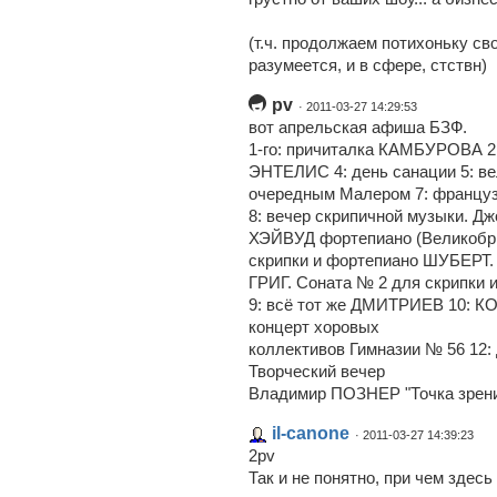
(т.ч. продолжаем потихоньку св
разумеется, и в сфере, стствн)
pv
· 2011-03-27 14:29:53
вот апрельская афиша БЗФ.
1-го: причиталка КАМБУРОВА 2
ЭНТЕЛИС 4: день санации 5: в
очередным Малером 7: француз
8: вечер скрипичной музыки. 
ХЭЙВУД фортепиано (Великобр
скрипки и фортепиано ШУБЕРТ. 
ГРИГ. Соната № 2 для скрипки 
9: всё тот же ДМИТРИЕВ 10: К
концерт хоровых
коллективов Гимназии № 56 12: 
Творческий вечер
Владимир ПОЗНЕР "Точка зрения"
il-canone
· 2011-03-27 14:39:23
2pv
Так и не понятно, при чем здесь