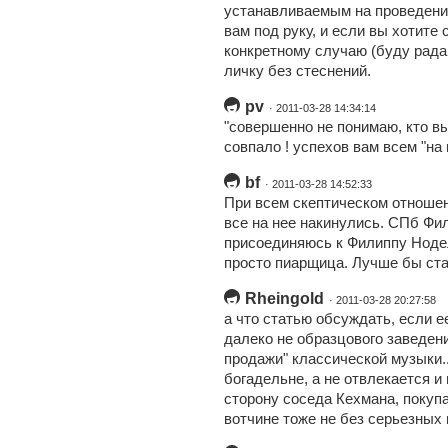
устанавливаемым на проведени
вам под руку, и если вы хотите
конкретному случаю (буду рада,
личку без стеснений.
pv
· 2011-03-28 14:34:14
"совершенно не понимаю, кто вы
совпало ! успехов вам всем "на
bf
· 2011-03-28 14:52:33
При всем скептическом отношени
все на нее накинулись. СПб Фил
присоединяюсь к Филиппу Нодел
просто пиарщица. Лучше бы ст
Rheingold
· 2011-03-28 20:27:58
а что статью обсуждать, если 
далеко не образцового заведени
продажи" классической музыки.
богадельне, а не отвлекается и 
сторону соседа Кехмана, покупа
вотчине тоже не без серьезных 