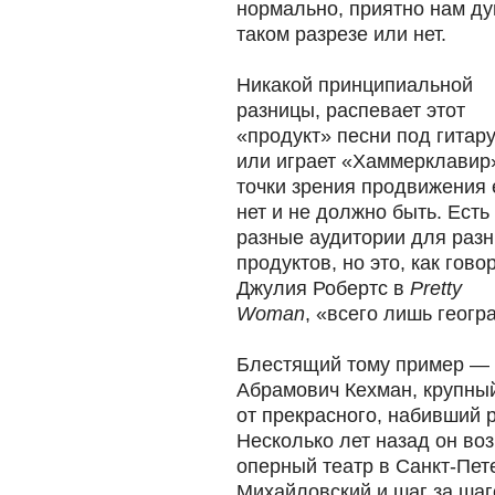
нормально, приятно нам ду
таком разрезе или нет.
Никакой принципиальной
разницы, распевает этот
«продукт» песни под гитар
или играет «Хаммерклавир»
точки зрения продвижения 
нет и не должно быть. Есть
разные аудитории для раз
продуктов, но это, как гово
Джулия Робертс в
Pretty
Woman
, «всего лишь геогр
Блестящий тому пример —
Абрамович Кехман, крупный
от прекрасного, набивший 
Несколько лет назад он в
оперный театр в Санкт-Пет
Михайловский и шаг за шаго