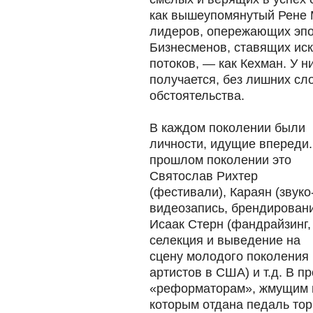
как вышеупомянутый Рене 
лидеров, опережающих эпох
Бизнесменов, ставящих ис
потоков, — как Кехман. У н
получается, без лишних сло
обстоятельства.
В каждом поколении были
личности, идущие впереди.
прошлом поколении это
Святослав Рихтер
(фестивали), Караян (звуко
видеозапись, брендировани
Исаак Стерн (фандрайзинг,
селекция и выведение на
сцену молодого поколения
артистов в США) и т.д. В п
«реформаторам», жмущим на
которым отдана педаль тор