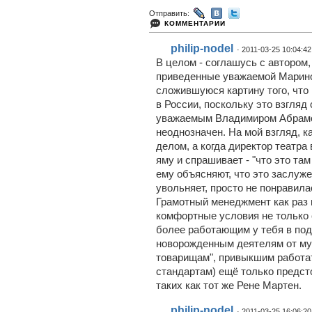
Отправить:
КОММЕНТАРИИ
philip-nodel
· 2011-03-25 10:04:42
В целом - соглашусь с автором,
приведенные уважаемой Марино
сложившуюся картину того, что
в России, поскольку это взгляд
уважаемым Владимиром Абрамо
неоднозначен. На мой взгляд, 
делом, а когда директор театра
яму и спрашивает - "что это там
ему объясняют, что это заслуже
увольняет, просто не понравилас
Грамотный менеджмент как раз и
комфортные условия не только 
более работающим у тебя в по
новорожденным деятелям от му
товарищам", привыкшим работа
стандартам) ещё только предсто
таких как тот же Рене Мартен.
philip-nodel
· 2011-03-25 16:06:20