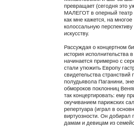
превращает (сегодня это 
МАЛЕГОТ в оперный театр м
как мне кажется, на многое
колоссальную перспективу
искусству.
Рассуждая о концертном би
история исполнительства 
начинается примерно с сер
стали утюжить Европу гаст
свидетельства странствий 
полудьявола Паганини, эне
обмороков поклонниц Веняв
так концертировать: ему п
окучиванием парижских сало
репертуара (играл в основн
виртуозности. Он добирал
дамам и девицам из семейс