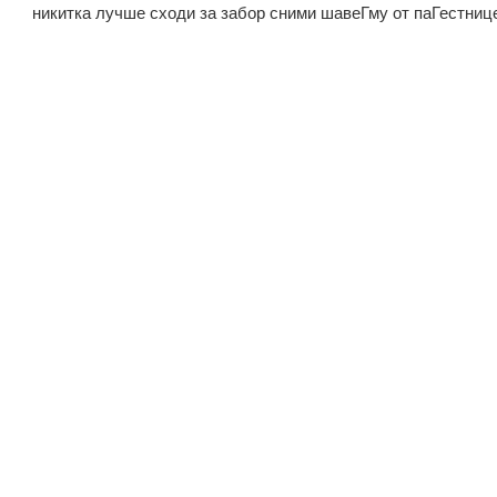
никитка лучше сходи за забор сними шавеГму от паГестниц