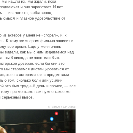
, мы нашли их, мы ждали, пока
 подключат и оно заработает. И вот
ь
— и с чего ты, собственно,
ь смысл и главное удовольствие от
 из актеров у меня не «сгорел», и, к
сь. К тому же энергия фильма зависит и
 веду все время. Еще у меня очень
вы видели, как мы с ним издеваемся над
л, вы б никогда не захотели быть
актерское доверие, если бы они это
то мы стараемся дистанцироваться от
ащаться с актерами как с предметами.
ть о том, сколько боли или усилий
ой это был трудный день и прочее, — все
этому при монтаже нам нужно такое же
я серьезный вызов.
© Вольга / CP Digital