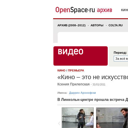
КИ
АРХИВ (2008–2012)
АВТОРЫ
COLTA.RU
Период:
КИНО
/
ПРЕМЬЕРА
«Кино – это не искусств
Ксения Прилепская
·
31/01/2011
Имена:
Даррен Аронофски
В Линкольн-центре прошла встреча 