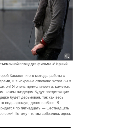
а съемочной площадке фильма «Черный
герой Касселя и его методы работы с
ерами, и я искренне отвечаю: хотел бы я
ак он! Я очень прямолинеен и, кажется,
рам, каким пиздецом будут предстоящие
щадке будет дерьмовая, так как весь
о ведь артхаус, денег в обрез. В
 придется по пятнадцать — шестнадцать
все соки! Потому что мы собрались здесь