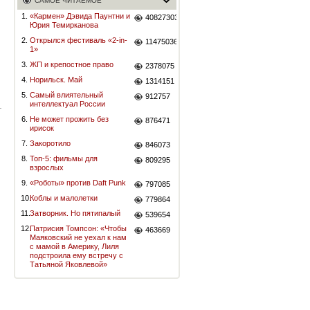
САМОЕ ЧИТАЕМОЕ
1.
«Кармен» Дэвида Паунтни и
40827303
Юрия Темирканова
2.
Открылся фестиваль «2-in-
11475036
1»
3.
ЖП и крепостное право
2378075
4.
Норильск. Май
1314151
5.
Самый влиятельный
912757
интеллектуал России
6.
Не может прожить без
876471
ирисок
7.
Закоротило
846073
8.
Топ-5: фильмы для
809295
взрослых
9.
«Роботы» против Daft Punk
797085
10.
Коблы и малолетки
779864
11.
Затворник. Но пятипалый
539654
12.
Патрисия Томпсон: «Чтобы
463669
Маяковский не уехал к нам
с мамой в Америку, Лиля
подстроила ему встречу с
Татьяной Яковлевой»