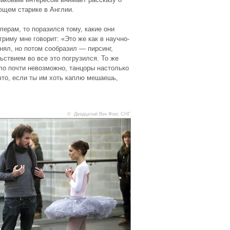
ющем старике в Англии.
лерам, то поразился тому, какие они
риму мне говорит: «Это же как в научно-
нял, но потом сообразил — пирсинг,
ьствием во все это погрузился. То же
ло почти невозможно, танцоры настолько
что, если ты им хоть каплю мешаешь,
© Двадцатый Век Фокс СНГ