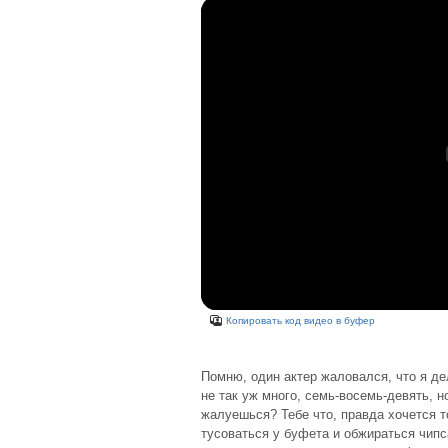
Копировать код видео в буфер
Помню, один актер жаловался, что я де
не так уж много, семь-восемь-девять, н
жалуешься? Тебе что, правда хочется т
тусоваться у буфета и обжираться чип