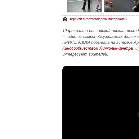
Перейти в фотогалерею материала ›
10 февраля в российский прокат выхо
— один из самых обсуждаемых фильмо
ПРИЛЕПСКАЯ побывала на встрече Аро
Киносообществом Линкольн-центра
, и
интересуют зрителей.