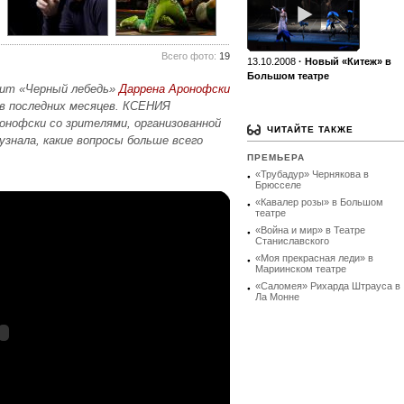
Всего фото:
19
13.10.2008
·
Новый «Китеж» в
Большом театре
дит «Черный лебедь»
Даррена Аронофски
в последних месяцев. КСЕНИЯ
нофски со зрителями, организованной
ЧИТАЙТЕ ТАКЖЕ
 узнала, какие вопросы больше всего
ПРЕМЬЕРА
«Трубадур» Чернякова в
Брюсселе
«Кавалер розы» в Большом
театре
«Война и мир» в Театре
Станиславского
«Моя прекрасная леди» в
Мариинском театре
«Саломея» Рихарда Штрауса в
Ла Монне