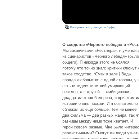
Копировать код видео в буфер
О сходстве «Черного лебедя» и «Рест
Мы заканчивали «Рестлера», я уже нач
из сценаристов «Черного лебедя» (было
общего).
Я никогда этого не боялся,
потому что точно знал: критики клюнут 
такое сходство.
(Смех в зале.)
Ведь
правда любопытно: с одной стороны, у 
есть пятидесятилетний умирающий
рестлер, а с другой — амбициозная
двадцатилетняя балерина, и при этом и
истории очень похожи. И я сознательно
сближал их еще больше. Тем не менее
два фильма — два разных жанра, так ч
разницы между ними тоже хватает. И
герои совсем разные. Мне было интерес
реалистичными? Смогут ли люди узнать 
заключается магия кино: зритель с оди