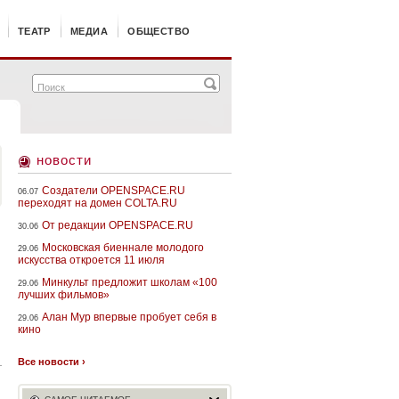
ТЕАТР
МЕДИА
ОБЩЕСТВО
новости
Создатели OPENSPACE.RU
06.07
переходят на домен COLTA.RU
От редакции OPENSPACE.RU
30.06
Московская биеннале молодого
29.06
искусства откроется 11 июля
Минкульт предложит школам «100
29.06
лучших фильмов»
Алан Мур впервые пробует себя в
29.06
кино
Все новости ›