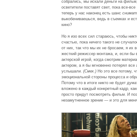
собрались, мы искали деньги на фильм
осветители поставят свет, пока все-все
теперь у нас наконец есть шанс
снимат
выкобениваешься, ведь в съемках и ест
кино?
Но я изо всех сил стараюсь, чтобы никто
счастью, пока ничего такого не случало
от них, так что мы их не бросаем, я их
жесткий режиссер монтажа, и, если бы 
актерской игрой, когда смотрим материа
актером, а я бы мгновенно потерял все 
услышали.
(Смех.)
Но это все потому, ч
эмоциональной стороны процесса и обр
Потому что в итоге никто не будет дума
вложено в каждый конкретный кадр, как
просто придут посмотреть фильм. И по
незамутненное зрение — и это для мен