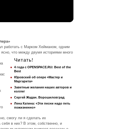
лера»
ал работать с Марком Хейманом, одним
 ясно, что между двумя историями много
Читать!
на
4 года с OPENSPACE.RU: Best of the
Best
нас
Юровский об опере «Мастер и
Маргарита»
Заветные желания наших авторов и
х
коллег
Сергей Жадан. Ворошиловград
Лена Катина: «Эти песни надо петь
то
пожизненно»
но, смогу ли я сделать их
себя в них? В этом, собственно, и
наковым интересом внимает рассказу о