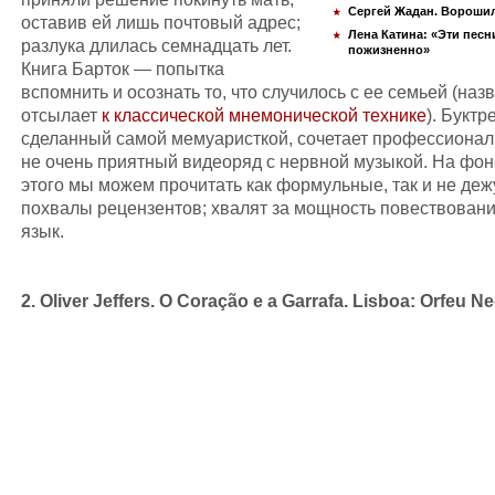
Сергей Жадан. Вороши
оставив ей лишь почтовый адрес;
Лена Катина: «Эти песн
разлука длилась семнадцать лет.
пожизненно»
Книга Барток — попытка
вспомнить и осознать то, что случилось с ее семьей (наз
отсылает
к классической мнемонической технике
). Буктр
сделанный самой мемуаристкой, сочетает профессионал
не очень приятный видеоряд с нервной музыкой. На фон
этого мы можем прочитать как формульные, так и не де
похвалы рецензентов; хвалят за мощность повествовани
язык.
2. Oliver Jeffers. O Coração e a Garrafa. Lisboa: Orfeu N