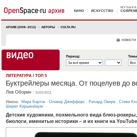
МУЗЫКА
КИНО
ИСКУССТВО
СОВРЕМ
АРХИВ (2008–2012)
АВТОРЫ
COLTA.RU
НОВОСТИ
Период:
Темы
ЛИТЕРАТУРА
/
ТОП 5
Буктрейлеры месяца. От поцелуев до 
Лев Оборин
·
31/01/2011
Имена:
Мира Барток
·
Оливер Джефферс
·
Ричард Овери
·
Стиви Кл
Шерил Киршенбаум
Детские художники, похмельного вида блюз-рокеры,
биологи, именитые историки – и их книги на YouTub