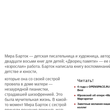
Мира Барток — детская писательница и художница, авто
двадцати восьми книг для детей; «Дворец памяти» — ее
«взрослая» работа. Барток написала книгу воспоминани
детстве и юности,
которые она со своей сестрой
Читать!
провела в доме матери —
4 года с OPENSPACE.RU:
незаурядной пианистки,
Best
страдавшей шизофренией. Это
Юровский об опере «Ма
была мучительная жизнь. В какой-
Маргарита»
то момент Мира Барток с сестрой
Заветные желания наши
коллег
приняли решение покинуть мать,