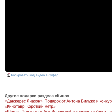
Копировать код видео в буфер
Другие подарки раздела «Кино»
«Данжерес Лиазон». Подарок от Антона Бильжо и конкур
«Кинотавр. Короткий метр»
«Шенэ». Подарок от Аси Веровской и конкурса «Кинотавр