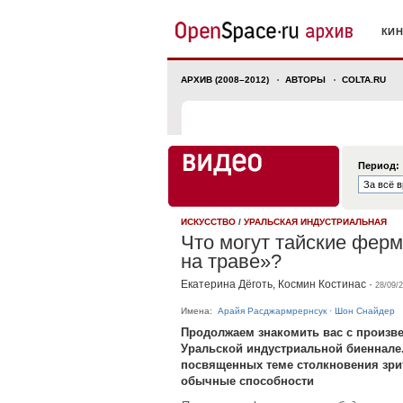
КИ
АРХИВ (2008–2012)
АВТОРЫ
COLTA.RU
Период:
ИСКУССТВО
/
УРАЛЬСКАЯ ИНДУСТРИАЛЬНАЯ
Что могут тайские ферм
на траве»?
Екатерина Дёготь
,
Космин Костинас
·
28/09/
Имена:
Арайя Расджармрернсук
·
Шон Снайдер
Продолжаем знакомить вас с произв
Уральской индустриальной биеннале.
посвященных теме столкновения зри
обычные способности