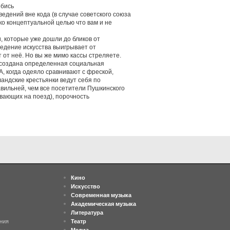
ебись
едений вне кода (в случае советского союза
ко концептуальной целью что вам и не
, которые уже дошли до бликов от
едение искусства выигрывает от
т от неё. Но вы же мимо кассы стреляете.
 создана определенная социальная
, когда одеяло сравнивают с фреской,
ландские крестьянки ведут себя по
вильней, чем все посетители Пушкинского
вающих на поезд), порочность
Кино
Искусство
Современная музыка
Академическая музыка
Литература
ния
Театр