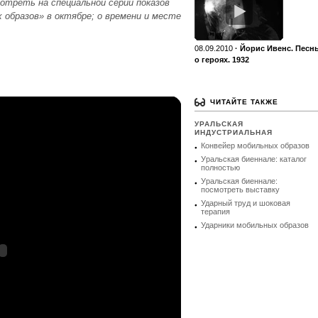
треть на специальной серии показов
 образов» в октябре; о времени и месте
08.09.2010
·
Йорис Ивенс. Песн
о героях. 1932
ЧИТАЙТЕ ТАКЖЕ
УРАЛЬСКАЯ
ИНДУСТРИАЛЬНАЯ
Конвейер мобильных образов
Уральская биеннале: каталог
полностью
Уральская биеннале:
посмотреть выставку
Ударный труд и шоковая
терапия
Ударники мобильных образов