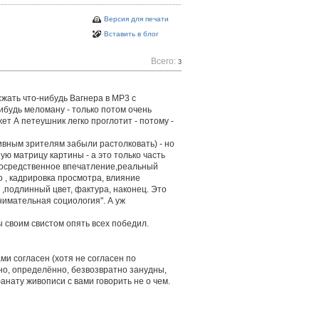
Версия для печати
Вставить в блог
Всего:
3
жать что-нибудь Вагнера в МР3 с
ибудь меломану - только потом очень
жет А петеушник легко проглотит - потому -
ивным зрителям забыли растолковать) - но
ю матрицу картины - а это только часть
посредственное впечатление,реальный
о , кадрировка просмотра, влияние
 ,подлинный цвет, фактура, наконец. Это
нимательная социология". А уж
ы своим свистом опять всех победил.
ами согласен (хотя не согласен по
но, определённо, безвозвратно занудны,
нату живописи с вами говорить не о чем.