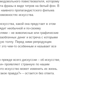
амодовольного повествователя, которому
ста фразы в виде титров на белый фон. В
о наивного пропагандистского фильма
озможностях искусства.
искусства, какой она предстает в этом
ядит необычной и по-своему
елями – не живописные или графические
 заоблачных денег и встреча с которыми
ую толпу. Перед ними репродукции.
 это чем-то особенным и называет все
о прежде всего дискуссии – об искусстве,
ли» проявляют странную по нашим
что искусство может изменить их жизнь.
акое правда?» – остается без ответа.