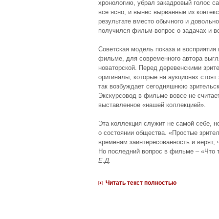
хронологию, убрал закадровый голос с
все ясно, и вынес вырванные из контек
результате вместо обычного и довольн
получился фильм-вопрос о задачах и в
Советская модель показа и восприятия 
фильме, для современного автора выгл
новаторской. Перед деревенскими зрит
оригиналы, которые на аукционах стоят
так возбуждает сегодняшнюю зрительск
Экскурсовод в фильме вовсе не считает
выставленное «нашей коллекцией».
Эта коллекция служит не самой себе, н
о состоянии общества. «Простые зрите
временам заинтересованность и верят, 
Но последний вопрос в фильме – «Что т
Е.Д.
Читать текст полностью