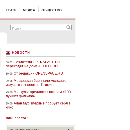
ТЕАТР
МЕДИА
ОБЩЕСТВО
новости
Создатели OPENSPACE.RU
06.07
переходят на домен COLTA.RU
От редакции OPENSPACE.RU
30.06
Московская биеннале молодого
29.06
искусства откроется 11 июля
Минкульт предложит школам «100
29.06
лучших фильмов»
Алан Мур впервые пробует себя в
29.06
кино
Все новости ›