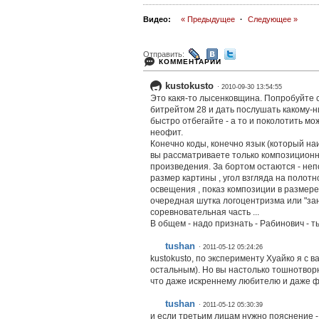
Видео:
« Предыдущее
·
Следующее »
Отправить:
КОММЕНТАРИИ
kustokusto
· 2010-09-30 13:54:55
Это какя-то лысенковщина. Попробуйте с
битрейтом 28 и дать послушать какому-н
быстро отбегайте - а то и поколотить мо
неофит.
Конечно коды, конечно язык (который на
вы рассматриваете только композиционну
произведения. За бортом остаются - не
размер картины , угол взгляда на полотн
освещения , показ композиции в размере
очередная шутка логоцентризма или "за
соревновательная часть ...
В общем - надо признать - Рабинович - т
tushan
· 2011-05-12 05:24:26
kustokusto, по эксперименту Хуайко я с в
остальным). Но вы настолько тошнотвор
что даже искреннему любителю и даже фа
tushan
· 2011-05-12 05:30:39
и если третьим лицам нужно пояснение -