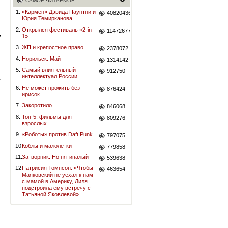
САМОЕ ЧИТАЕМОЕ
1.
«Кармен» Дэвида Паунтни и
40820436
Юрия Темирканова
2.
Открылся фестиваль «2-in-
11472677
ь
1»
3.
ЖП и крепостное право
2378072
4.
Норильск. Май
1314142
5.
Самый влиятельный
912750
интеллектуал России
6.
Не может прожить без
876424
ирисок
7.
Закоротило
846068
8.
Топ-5: фильмы для
809276
взрослых
9.
«Роботы» против Daft Punk
797075
10.
Коблы и малолетки
779858
11.
Затворник. Но пятипалый
539638
12.
Патрисия Томпсон: «Чтобы
463654
Маяковский не уехал к нам
с мамой в Америку, Лиля
подстроила ему встречу с
Татьяной Яковлевой»