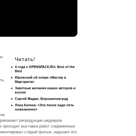
я-
Читать!
4 года с OPENSPACE.RU: Best of the
Best
Юровский об опере «Мастер и
ть
Маргарита»
Заветные желания наших авторов и
коллег
Сергей Жадан. Ворошиловград
Лена Катина: «Эти песни надо петь
пожизненно»
на
приезжают репродукции шедевров
ее проходит выставка работ современных
емонтировал старый фильм, нарушил его