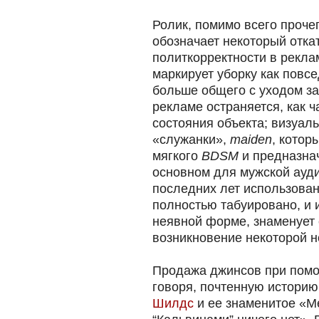
Ролик, помимо всего прочег
обозначает некоторый отка
политкорректности в рекла
маркирует уборку как пов
больше общего с уходом за
рекламе остраняется, как 
состояния объекта; визуал
«служанки»,
maiden
, котор
мягкого
BDSM
и предназнач
основном для мужской ауди
последних лет использован
полностью табуировано, и и
неявной форме, знаменует 
возникновение некоторой н
Продажа джинсов при помощ
говоря, почтенную истори
Шилдс
и ее знаменитое «М