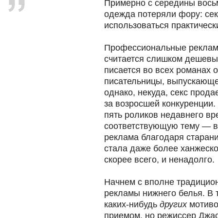
Примерно с середины восьм
одежда потеряли фору: се
использоваться практическ
Профессиональные реклам
считается слишком дешевы
писается во всех романах 
писательницы, выпускающей
однако, некуда, секс продае
за возросшей конкуренции.
пять роликов недавнего в
соответствующую тему — в
реклама благодаря старан
стала даже более ханжеско
скорее всего, и ненадолго.
Начнем с вполне традицион
рекламы нижнего белья. В 
каких-нибудь
других
мотиво
приемом, но режиссер Джа