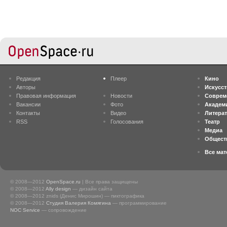
Редакция
Плеер
Кино
Авторы
Искусс
Правовая информация
Новости
Соврем
Вакансии
Фото
Академ
Контакты
Видео
Литера
RSS
Голосования
Театр
Медиа
Общест
Все ма
© 2008—2012
OpenSpace.ru
| Все права защищены
© 2008—2012
Ally design
— дизайн сайта
© 2008—2012 znids (Денис Мирошин) — пиктографика
© 2008—2012
Студия Валерия Комягина
— программирование
NOC Service
— сопровождение