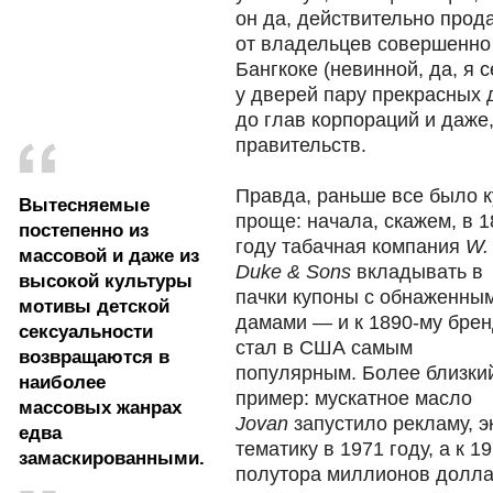
он да, действительно прод
от владельцев совершенно
Бангкоке (невинной, да, я 
у дверей пару прекрасных 
до глав корпораций и даже,
правительств.
Правда, раньше все было к
Вытесняемые
проще: начала, скажем, в 1
постепенно из
году табачная компания
W.
массовой и даже из
Duke & Sons
вкладывать в
высокой культуры
пачки купоны с обнаженны
мотивы детской
дамами — и к 1890-му бре
сексуальности
стал в США самым
возвращаются в
популярным. Более близки
наиболее
пример: мускатное масло
массовых жанрах
Jovan
запустило рекламу, 
едва
тематику в 1971 году, а к 
замаскированными.
полутора миллионов долла