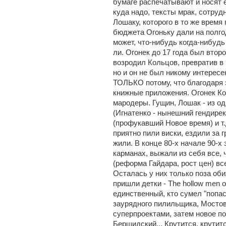
бумаге распечатывают и носят е
куда надо, тексты мрак, сотруд
Лошаку, которого в то же время 
бюджета Огоньку дали на полгод
может, что-нибудь когда-нибудь 
ли. Огонек до 17 года был втор
возродил Кольцов, превратив в
но и он не был никому интерес
ТОЛЬКО потому, что благодаря
книжные приложения. Огонек Ко
мародеры. Гущин, Лошак - из о
(Игнатенко - нынешний гендире
(профукавший Новое время) и т
приятно пили виски, ездили за
жили. В конце 80-х начале 90-х
карманах, выжали из себя все, ч
(реформа Гайдара, рост цен) вс
Осталась у них только поза об
пришли детки - The hollow men o
единственный, кто сумел "попас
заурядного пилильщика, Мостов
суперпроектами, затем новое п
Бершидский... Крутится, крутитс