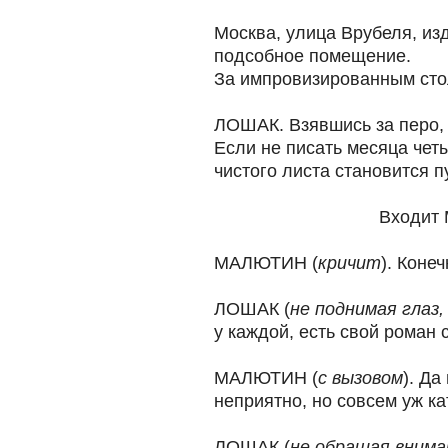
Москва, улица Врубеля, из
подсобное помещение.
За импровизированным стол
ЛОШАК. Взявшись за перо,
Если не писать месяца чет
чистого листа становится 
Входит М а л ю
МАЛЮТИН (
кричит
). Коне
ЛОШАК (
не поднимая глаз,
у каждой, есть свой роман 
МАЛЮТИН (
с вызовом
). Да
неприятно, но совсем уж к
ЛОШАК (
не обращая внима