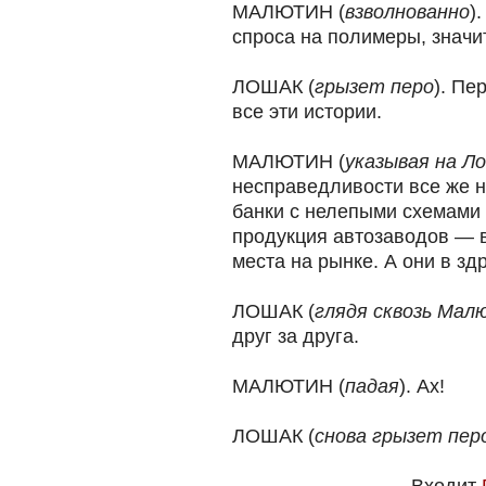
МАЛЮТИН (
взволнованно
)
спроса на полимеры, значит
ЛОШАК (
грызет перо
). Пе
все эти истории.
МАЛЮТИН (
указывая на Л
несправедливости все же н
банки с нелепыми схемами 
продукция автозаводов — в
места на рынке. А они в зд
ЛОШАК (
глядя сквозь Мал
друг за друга.
МАЛЮТИН (
падая
). Ах!
ЛОШАК (
снова грызет пер