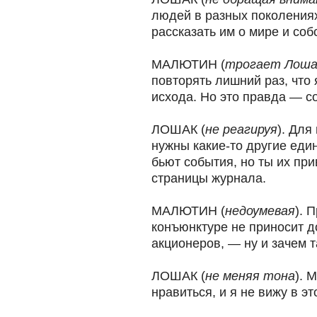
людей в разных поколения
рассказать им о мире и соб
МАЛЮТИН (
трогает Лошак
повторять лишний раз, что я
исхода. Но это правда — со
ЛОШАК (
не реагируя
). Для
нужны какие-то другие един
бьют события, но ты их пр
страницы журнала.
МАЛЮТИН (
недоумевая
). 
конъюнктуре не приносит 
акционеров, — ну и зачем 
ЛОШАК (
не меняя тона
). 
нравиться, и я не вижу в эт