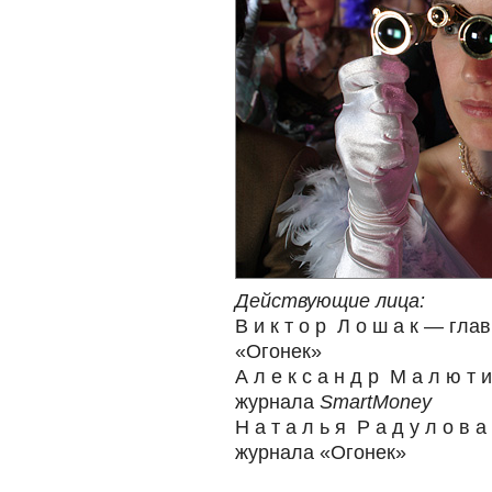
Действующие лица:
В и к т о р Л о ш а к — гл
«Огонек»
А л е к с а н д р М а л ю т
журнала
SmartMoney
Н а т а л ь я Р а д у л о в
журнала «Огонек»