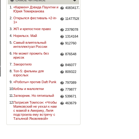
САМОЕ ЧИТАЕМОЕ
1.
«Кармен» Дэвида Паунтни и
40834177
Юрия Темирканова
2.
Открылся фестиваль «2-in-
11477526
1»
3.
ЖП и крепостное право
2378078
4.
Норильск. Май
1314164
5.
Самый влиятельный
912760
интеллектуал России
6.
Не может прожить без
876548
ирисок
7.
Закоротило
846077
8.
Топ-5: фильмы для
809322
взрослых
9.
«Роботы» против Daft Punk
797089
10.
Коблы и малолетки
779877
11.
Затворник. Но пятипалый
539671
12.
Патрисия Томпсон: «Чтобы
463679
Маяковский не уехал к нам
с мамой в Америку, Лиля
подстроила ему встречу с
Татьяной Яковлевой»