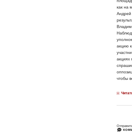
площади
как на 
Андрей
результ
Владими
Наблюд
уполно
акцию к
участни
акциях 
спрашив
оппозиц
чтобы в
Читат
Отправит
КОМ