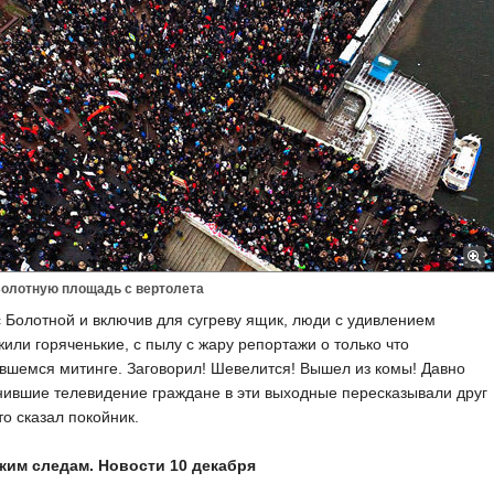
Болотную площадь с вертолета
 Болотной и включив для сугреву ящик, люди с удивлением
или горяченькие, с пылу с жару репортажи о только что
вшемся митинге. Заговорил! Шевелится! Вышел из комы! Давно
ившие телевидение граждане в эти выходные пересказывали друг
что сказал покойник.
жим следам. Новости 10 декабря