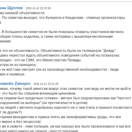
ман Щуплов
· 2011-12-12 22:32:18
ижу никакой объективности.
. По сюжетам выходит, что Кучерена и Канделаки - главные организаторы
а.
. В большинстве сюжетов не были показаны плакаты участников митинга.
 общие планы издалека, а также интервью с вышеперечисленными
ажами.
я это не объективность. Объективность была на телеканале "Дождь".
давно перестал ждать объективного освещения событий на госканалах.
ерадио - это не СМИ, это Министерство Правды.
мотрю их из принципа.
то их всё-таки смотрит (не из производственной необходимости) - люди
кие и неумные.
stantin Zatsepin
· 2011-12-12 23:21:29
имаю, почему такой ажиотаж вокруг этих сюжетов. они ведь не могли не выйти
 - это было бы слишком вопиющим цинизмом.
на первом был предельно сглажен - митинг был охарактеризован как "протест
 нарушений на выборах" (не против власти в целом)
ны людей с митинга подобраны нарочито не о чем (типа я пришел посмотрет
т ли другие?)
тариии венедиктова и лукина опять же неинформативны (рады, что все
 мирно и без эксцессов)
 же в сюжете - гимн полиции. уж как хорошо все было организовано! и как все
ды! никто никого не тронул - просто праздник.