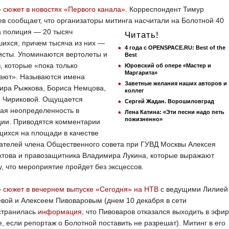
—
сюжет в новостях «Первого канала»
. Корреспондент Тимур
в сообщает, что организаторы митинга насчитали на Болотной 40
 а полиция —
20 тысяч
Читать!
ихся, причем тысяча из них —
4 года с OPENSPACE.RU: Best of the
исты. Упоминаются вертолеты и
Best
, которые «пока только
Юровский об опере «Мастер и
Маргарита»
ают». Называются имена
Заветные желания наших авторов и
ира Рыжкова, Бориса Немцова,
коллег
и Чириковой. Ощущается
Сергей Жадан. Ворошиловград
ая неопределенность в
Лена Катина: «Эти песни надо петь
пожизненно»
ции. Приводятся комментарии
ихся на площади в качестве
ателей члена Общественного совета при ГУВД Москвы Алексея
ктова и правозащитника Владимира Лукина, которые выражают
, что мероприятие пройдет без эксцессов.
—
сюжет в вечернем выпуске «Сегодня» на НТВ
с ведущими Лилией
вой и Алексеем Пивоваровым (днем 10 декабря в сети
странилась
информация
, что Пивоваров отказался выходить в эфир
е, если репортаж о Болотной поставить не разрешат). Митинг в его