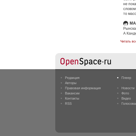
не пока
словом
то масс
MA
Рынска 
А Канде
Читать вс
Редакция
Плеер
Авторы
Правовая информация
Новости
Вакансии
Фото
Контакты
Видео
RSS
Голосова