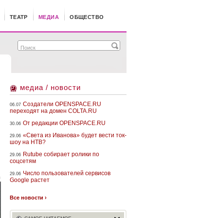
ТЕАТР
МЕДИА
ОБЩЕСТВО
медиа / новости
Создатели OPENSPACE.RU
06.07
переходят на домен COLTA.RU
От редакции OPENSPACE.RU
30.06
«Света из Иванова» будет вести ток-
29.06
шоу на НТВ?
Rutube собирает ролики по
29.06
соцсетям
Число пользователей сервисов
29.06
u
Google растет
Все новости ›