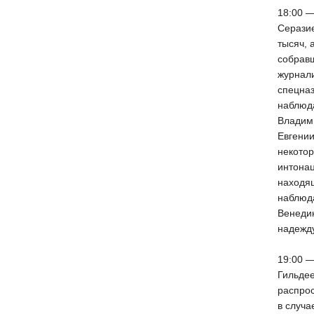
18:00 
Серазие
тысяч,
собравш
журнал
спецназ
наблюд
Владим
Евгени
некотор
интона
находящ
наблюд
Венеди
надежду
19:00 
Гильдее
распро
в случа