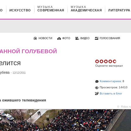
МУЗЫКА
МУЗЫКА
НО
ИСКУССТВО
СОВРЕМЕННАЯ
АКАДЕМИЧЕСКАЯ
ЛИТЕРАТУРА
НОВОСТИ
ФОТО
ВИДЕО
ГОЛОСОВАНИЯ
 АННОЙ ГОЛУБЕВОЙ
елится
Оцените материал
лубева
·
12/12/2011
Комментариев:
8
Просмотров: 14410
Вставить в блог
а ожившего телевидения
©
Ridus.r