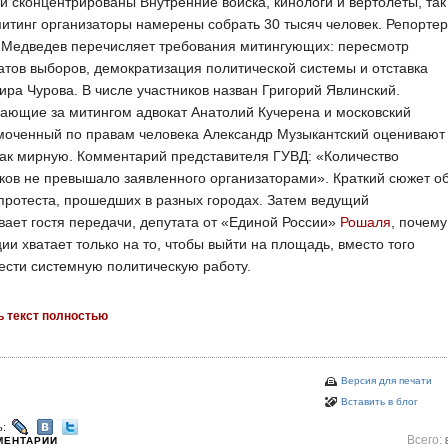
 сконцентрированы Внутренние войска, кинологи и вертолеты, так
митинг организаторы намерены собрать 30 тысяч человек. Репортер
 Медведев перечисляет требования митингующих: пересмотр
атов выборов, демократизация политической системы и отставка
ра Чурова. В числе участников назван Григорий Явлинский.
ающие за митингом адвокат Анатолий Кучерена и московский
моченный по правам человека Александр Музыкантский оценивают
ак мирную. Комментарий представителя ГУВД: «Количество
ков не превышало заявленного организаторами». Краткий сюжет о
протеста, прошедших в разных городах. Затем ведущий
ает гостя передачи, депутата от «Единой России»
Рошаля
, почему
ии хватает только на то, чтобы выйти на площадь, вместо того
ести системную политическую работу.
ь текст полностью
Версия для печати
Вставить в блог
ь:
Всего:
МЕНТАРИИ