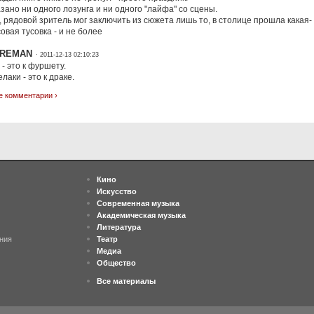
зано ни одного лозунга и ни одного "лайфа" со сцены.
, рядовой зритель мог заключить из сюжета лишь то, в столице прошла какая-
овая тусовка - и не более
REMAN
· 2011-12-13 02:10:23
- это к фуршету.
лаки - это к драке.
е комментарии ›
Кино
Искусство
Современная музыка
Академическая музыка
Литература
ния
Театр
Медиа
Общество
Все материалы