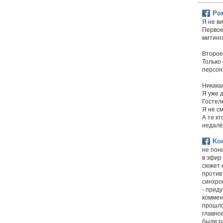
Ро
Я не в
Первое
митинг
Второе
Только
персон
Никака
Я уже 
Гостел
Я не с
А те к
недалё
Kon
не пон
в эфир
сюжет 
против
синхро
- приду
коммен
прошло
главное
были ра