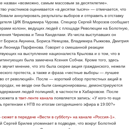
е назван «возможно, самым массовым за десятилетие».
тво участников оценивается «в десятки тысяч» — отмечается, что
бовали аннулировать результаты выборов и отправить в отставку
дателя ЦИК Владимира Чурова. Спецкор Сергей Морозов сообщает
дерами колонн, ведущих людей с площади Революции на Болотную,
гения Чирикова и Тина Канделаки. Из числа выступавших он
ет Бориса Акунина, Бориса Немцова, Владимира Рыжкова, Дмитрия
 и Леонида Парфенова. Говорит о смешанной реакции
твующих на выступление националиста Крылова и о том, что в
итингующих была замечена Ксения Собчак. Кроме того, здесь
 звучит мнение, что это была скорее акция гражданского, нежели
еского протеста, а также и фраза «честные выборы — лучшее
во от революций». После — короткий обзор протестных акций в
городах, не везде они были санкционированы, демонстрируются
адержания людей полицией, в частности в Хабаровске. После
 сюжета в
твит-ленте канала
появляется запись: «У кого-то еще
ь претензии к НТВ по итогам сегодняшнего эфира в 19:00?»
—
сюжет в передаче «Вести в субботу» на канале «Россия-1»
.
 Сергей Брилев упоминает в подводке, что вокруг Болотной