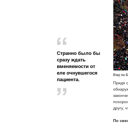
Странно было бы
сразу ждать
вменяемости от
еле очнувшегося
Вид на 
пациента.
Придя с
обнаруж
закончи
похорон
другу, 
По све