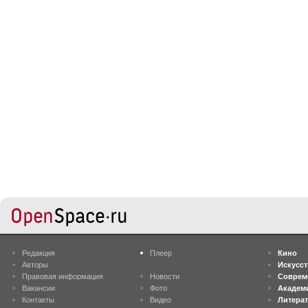
Редакция
Плеер
Кино
Авторы
Искусс
Правовая информация
Новости
Соврем
Вакансии
Фото
Академ
Контакты
Видео
Литера