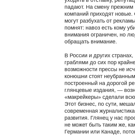
уходить в отставку, репута
падают. На смену прежним
компаний приходят новые. 
могут разбухать от рекламы
помнят: навоз есть кому уб
внимания ограничен, но лю
обращать внимание.
В России и других странах,
граблями до сих пор крайне
возможности прессы не исч
конюшни стоят неубранным
построенный на дорогой р
глянцевые издания, — возни
«макрейкеры» сделали всю г
Этот бизнес, по сути, меша
современная журналистика
развития.
Глянец у нас про
не может быть таким же, ка
Германии или Канаде, пото