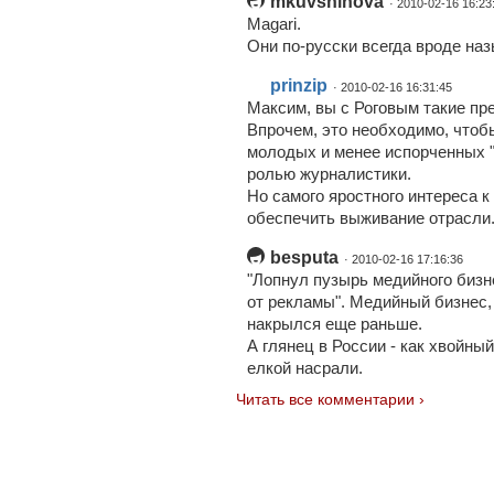
mkuvshinova
· 2010-02-16 16:23
Magari.
Oни по-русски всегда вроде наз
prinzip
· 2010-02-16 16:31:45
Максим, вы с Роговым такие пр
Впрочем, это необходимо, чтоб
молодых и менее испорченных "
ролью журналистики.
Но самого яростного интереса к
обеспечить выживание отрасли.
besputa
· 2010-02-16 17:16:36
"Лопнул пузырь медийного бизн
от рекламы". Медийный бизнес,
накрылся еще раньше.
А глянец в России - как хвойны
елкой насрали.
Читать все комментарии ›