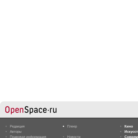
Редакция
Плеер
Кино
Авторы
Искусс
Правовая информация
Новости
Соврем