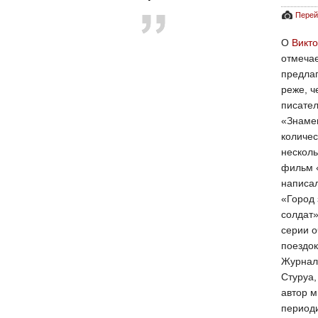
Перей
О
Викт
отмечае
предлаг
реже, ч
писател
«Знамен
количе
несколь
фильм
написа
«Город 
солдат»
серии о
поездо
Журнал
Стуруа
автор м
периоди