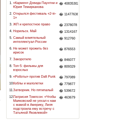
1.
«Кармен» Дэвида Паунтни и
40835302
Юрия Темирканова
2.
Открылся фестиваль «2-in-
11477636
1»
3.
ЖП и крепостное право
2378078
4.
Норильск. Май
1314167
5.
Самый влиятельный
912760
интеллектуал России
6.
Не может прожить без
876553
ирисок
7.
Закоротило
846077
8.
Топ-5: фильмы для
809329
взрослых
9.
«Роботы» против Daft Punk
797089
10.
Коблы и малолетки
779877
11.
Затворник. Но пятипалый
539672
12.
Патрисия Томпсон: «Чтобы
463679
Маяковский не уехал к нам
с мамой в Америку, Лиля
подстроила ему встречу с
Татьяной Яковлевой»