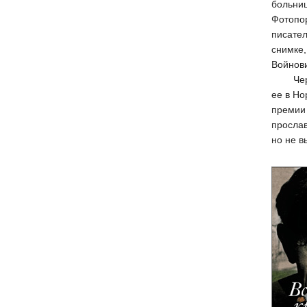
больни
Фотопо
писател
снимке
Войнов
Через 
ее в Но
премии 
прослав
но не в