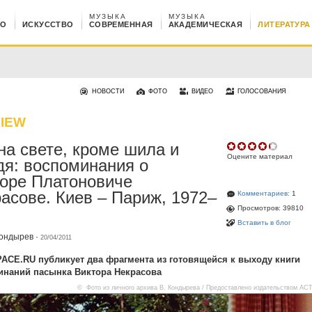
МУЗЫКА
МУЗЫКА
НО
ИСКУССТВО
СОВРЕМЕННАЯ
АКАДЕМИЧЕСКАЯ
ЛИТЕРАТУРА
НОВОСТИ
ФОТО
ВИДЕО
ГОЛОСОВАНИЯ
IEW
на свете, кроме шила и
Оцените материал
дя: воспоминания о
оре Платоновиче
асове. Киев – Париж, 1972–
Комментариев:
1
Просмотров: 39810
Вставить в блог
Кондырев
·
20/04/2011
CE.RU публикует два фрагмента из готовящейся к выходу книги
инаний пасынка Виктора Некрасова
© Фото из личного архива В. Кондырева / Предоставлено издательством АС