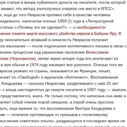
ую статью в жанре публичного доноса на писателя, после которой
заявил, что автору злополучных очерков «не место в КПСС».
, еще до того Некрасов проявил себя в качестве человека
надежного, напечатав осенью 1959 (!) года в «Литературной
 статью ««Почему это не сделано?» — о
необходимости
чения памяти жертв массового убийства евреев в Бабьем Яру
. В
ду окончательно впавший в немилость Некрасов получает
ое взыскание — после подписания коллективного письма в связи с
ческим процессом над украинским писателем
Вячеславом
олом (Чорновилом)
, затем через четыре года его исключают из
 а при обыске в 1974 году изымают все рукописи. Осенью того же
красов уезжает из страны, оказывается во Франции, пишет,
ничает со «Свободой» и журналом «Континент». Воспоминания
 Кондырева — пасынка Некрасова, разделившего с ним 20 лет
 с конца шестидесятых до смерти писателя в 1987 году, — важная,
 представляется, книга. Не только потому, что написана она живо и
вляет собой чтение порой смешное, а порой очень грустное.
ыть, еще важнее то, что воспоминания Виктора Кондырева о
ве — отличное противоядие от призывов к «позитивному
мыслению советского опыта», раздающихся в последнее время не