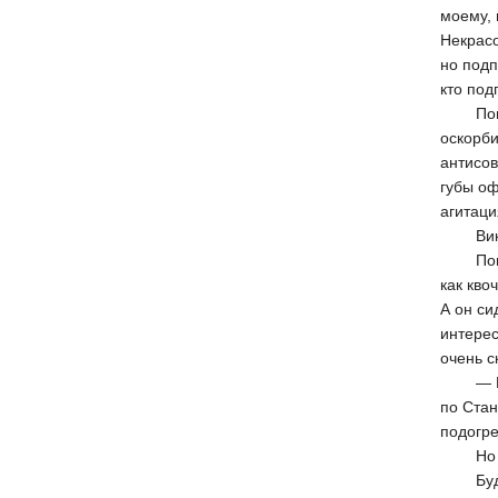
моему, 
Некрас
но подп
кто под
Поводо
оскорби
антисов
губы оф
агитаци
Вика р
Понима
как кво
А он си
интерес
очень с
— Но г
по Стан
подогре
Но чел
Будучи