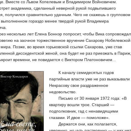
це. Вместе со Львом Копелевым и Владимиром Войновичем.
ртрет академика, сделанный неверной рукой подвыпившего
я, получился сравнительно удачным. Чего не скажешь о групповом
, выполненном гораздо менее твердой рукой Владимира
ича.
несколько лет Елена Боннэр попросит, чтобы Вика сопровождал
рвегию на заочное торжественное вручение Сахарову Нобелевской
мира. Позже, во время горьковской ссылки Сахарова, уже став
ленной диссидентской женой, она будет не раз приезжать в Париж
ыкроит времени, не повидается с Виктором Платоновичем...
К началу семидесятых годов
партийные власти уже не раз выказывали
Некрасову свое раздраженное
недовольство.
Письмо от 30 января 1972 года: «В
квартиру вошли трое. Старший —
подполковник, гад с ненавидящими
глазами. И двое — помоложе».
Держатся они, как полагается,
уверенно, но чуть растерянно — у них нет