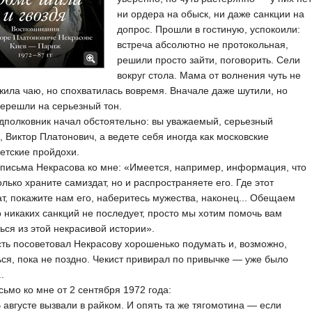
ни ордера на обыск, ни даже санкции на
допрос. Прошли в гостиную, успокоили:
встреча абсолютно не протокольная,
решили просто зайти, поговорить. Сели
вокруг стола. Мама от волнения чуть не
ила чаю, но спохватилась вовремя. Вначале даже шутили, но
ерешли на серьезный тон.
ковник начал обстоятельно: вы уважаемый, серьезный
, Виктор Платонович, а ведете себя иногда как московские
етские пройдохи.
ьма Некрасова ко мне: «Имеется, например, информация, что
олько храните самиздат, но и распространяете его. Где этот
т, покажите нам его, наберитесь мужества, наконец... Обещаем
о никаких санкций не последует, просто мы хотим помочь вам
ься из этой некрасивой истории».
посоветовал Некрасову хорошенько подумать и, возможно,
ся, пока не поздно. Чекист привирал по привычке — уже было
.
 ко мне от 2 сентября 1972 года:
усте вызвали в райком. И опять та же тягомотина — если