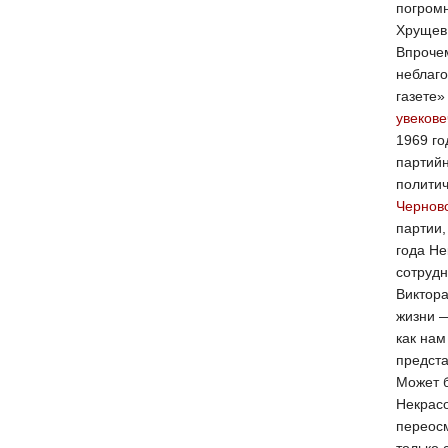
погромн
Хрущев 
Впрочем
неблаго
газете»
увекове
1969 го
партийн
полити
Чернов
партии,
года Не
сотруд
Виктора
жизни —
как нам
предста
Может б
Некрасо
переос