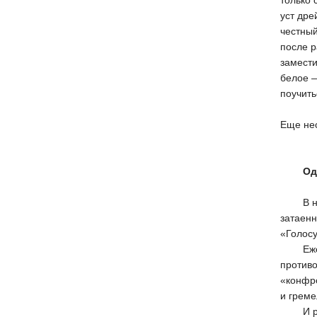
только 
уст дре
честный
после 
замести
белое —
поучить
Еще нес
Од
В нача
затаен
«Голосу
Ежедне
противо
«конфр
и греме
И реши