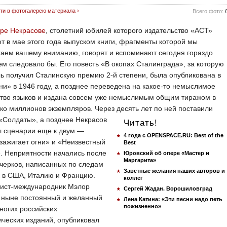
ти в фотогалерею материала ›
Всего фото:
оре Некрасове
, столетний юбилей которого издательство «АСТ»
т в мае этого года выпуском книги, фрагменты которой мы
аем вашему вниманию, говорят и вспоминают сегодня гораздо
ем следовало бы. Его повесть «В окопах Сталинграда», за которую
ь получил Сталинскую премию 2-й степени, была опубликована в
и» в 1946 году, а позднее переведена на какое-то немыслимое
ство языков и издана совсем уже немыслимым общим тиражом в
ко миллионов экземпляров. Через десять лет по ней поставили
«Солдаты», а позднее Некрасов
Читать!
л сценарии еще к двум —
4 года с OPENSPACE.RU: Best of the
зажигает огни» и «Неизвестный
Best
. Неприятности начались после
Юровский об опере «Мастер и
Маргарита»
черков, написанных по следам
Заветные желания наших авторов и
к в США, Италию и Францию.
коллег
ист-международник Мэлор
Сергей Жадан. Ворошиловград
, ныне постоянный и желанный
Лена Катина: «Эти песни надо петь
пожизненно»
ногих российских
ческих изданий, опубликовал