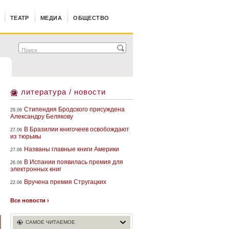
ТЕАТР
МЕДИА
ОБЩЕСТВО
литература / новости
Стипендия Бродского присуждена
29.06
Александру Белякову
В Бразилии книгочеев освобождают
27.06
из тюрьмы
Названы главные книги Америки
27.06
В Испании появилась премия для
26.06
электронных книг
Вручена премия Стругацких
22.06
Все новости ›
Т
САМОЕ ЧИТАЕМОЕ