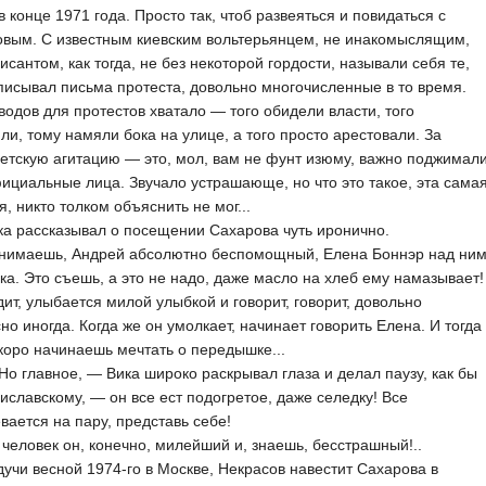
в конце 1971 года. Просто так, чтоб развеяться и повидаться с
овым. С известным киевским вольтерьянцем, не инакомыслящим,
исантом, как тогда, не без некоторой гордости, называли себя те,
писывал письма протеста, довольно многочисленные в то время.
в для протестов хватало — того обидели власти, того
ли, тому намяли бока на улице, а того просто арестовали. За
етскую агитацию — это, мол, вам не фунт изюму, важно поджимал
ициальные лица. Звучало устрашающе, но что это такое, эта сама
я, никто толком объяснить не мог...
ассказывал о посещении Сахарова чуть иронично.
ешь, Андрей абсолютно беспомощный, Елена Боннэр над ни
чка. Это съешь, а это не надо, даже масло на хлеб ему намазывает!
дит, улыбается милой улыбкой и говорит, говорит, довольно
но иногда. Когда же он умолкает, начинает говорить Елена. И тогда
коро начинаешь мечтать о передышке...
лавное, — Вика широко раскрывал глаза и делал паузу, как бы
иславскому, — он все ест подогретое, даже селедку! Все
вается на пару, представь себе!
овек он, конечно, милейший и, знаешь, бесстрашный!..
 весной 1974-го в Москве, Некрасов навестит Сахарова в