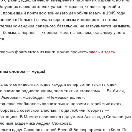
со страниц идеологически выверенных партийных изданий, но и из
йфующих влево интеллектуалов. Некрасов, человек прямой и
, прошедший почти всю войну (его демобилизовали в 1945 году
ранения в Польше) сначала фронтовым инженером, а потом
телем командира саперного батальона, не затрудняется называть
 белым, а черное — черным. Нам, нынешним, есть чему у него
ся.
колько фрагментов из книги можно прочесть
здесь
и
здесь
.
ним словом — мудак!
ле семидесятых годов каждый вечер сотни тысяч людей
но внимали радиостанциям, знаменитым «голосам» — Би-би-си,
 Америки», «Свободе», «Немецкой волне».
вно сообщались волнительные новости о геройских актах
борства с советской властью. Тогда любили говорить —
онтация». В Москве властвовал над умами Александр Солженицын
ло имя академика Андрея Сахарова.
л вдруг Сахаров с женой Еленой Боннэр приехать в Киев. По-