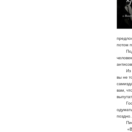
предлож
потом п
Подпол
человек
антисов
Из пис
вы не т
самизда
вам, чт
выпутат
Гость 
одумать
поздно..
Письмо
«В авг